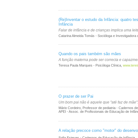
(Re)Inventar o estudo da Infância: quatro tes
Infância
Falar de infância e de crianças implica uma leitu
Catarina Almeida Tomás - Socióloga e Investigadora 
Quando os pais também são mães
A função materna pode ser correcta e capaz
Teresa Paula Marques - Psicóloga Clínica,
www.tere
O prazer de ser Pai
Um bom pai não é aquele que "até faz de mãe".
Mário Cordeiro, Professor de pediatria - Cadernos d
APEI - Assoc. de Profissionais de Educação de Infân
A relação precoce como "motor" do desenv
Sofia Esteves - Cadernos de Educação de Infância