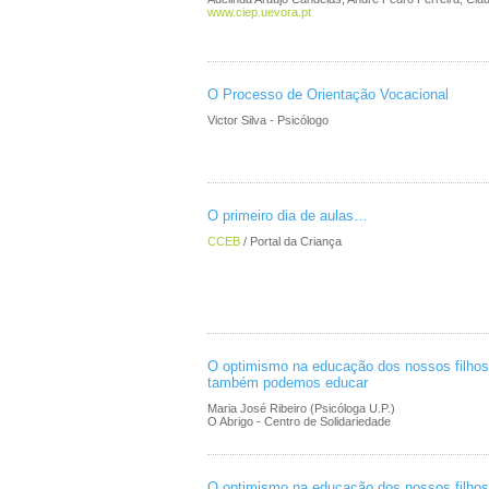
www.ciep.uevora.pt
O Processo de Orientação Vocacional
Victor Silva - Psicólogo
O primeiro dia de aulas…
CCEB
/ Portal da Criança
O optimismo na educação dos nossos filhos…
também podemos educar
Maria José Ribeiro (Psicóloga U.P.)
O Abrigo - Centro de Solidariedade
O optimismo na educação dos nossos filhos…(