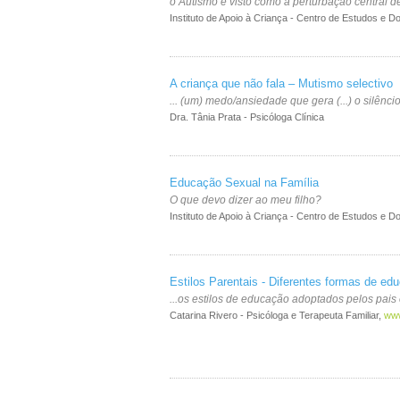
o Autismo é visto como a perturbação central 
Instituto de Apoio à Criança - Centro de Estudos e 
A criança que não fala – Mutismo selectivo
... (um) medo/ansiedade que gera (...) o silênci
Dra. Tânia Prata - Psicóloga Clínica
Educação Sexual na Família
O que devo dizer ao meu filho?
Instituto de Apoio à Criança - Centro de Estudos e 
Estilos Parentais - Diferentes formas de edu
...os estilos de educação adoptados pelos pai
Catarina Rivero - Psicóloga e Terapeuta Familiar,
www