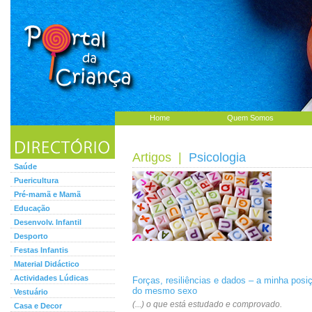
Home
Quem Somos
Artigos
|
Psicologia
Saúde
Puericultura
Pré-mamã e Mamã
Educação
Desenvolv. Infantil
Desporto
Festas Infantis
Material Didáctico
Actividades Lúdicas
Forças, resiliências e dados – a minha posi
do mesmo sexo
Vestuário
(...) o que está estudado e comprovado.
Casa e Decor