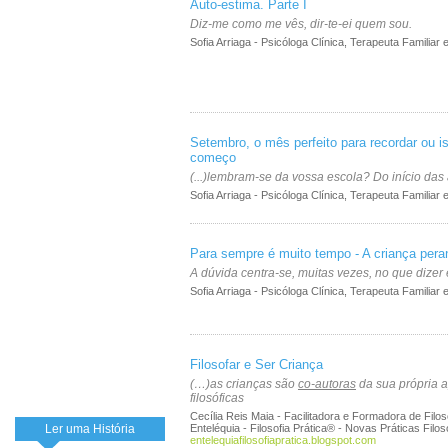
Auto-estima. Parte I
Diz-me como me vês, dir-te-ei quem sou.
Sofia Arriaga - Psicóloga Clínica, Terapeuta Familiar 
Setembro, o mês perfeito para recordar ou is
começo
(...)lembram-se da vossa escola? Do início das
Sofia Arriaga - Psicóloga Clínica, Terapeuta Familiar 
Para sempre é muito tempo - A criança pera
A dúvida centra-se, muitas vezes, no que dizer
Sofia Arriaga - Psicóloga Clínica, Terapeuta Familiar 
Filosofar e Ser Criança
(…)as crianças são
co-autoras
da sua própria 
filosóficas
Cecília Reis Maia - Facilitadora e Formadora de Filo
Ler uma História
Enteléquia - Filosofia Prática® - Novas Práticas Filos
entelequiafilosofiapratica.blogspot.com