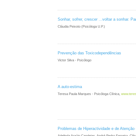
Sonhar, sofrer, crescer ...voltar a sonhar. Par
Cláudia Peixoto (Psicóloga U.P.)
Prevenção das Toxicodependências
Victor Silva - Psicólogo
A auto-estima
Teresa Paula Marques - Psicóloga Clínica,
www.tere
Problemas de Hiperactividade e de Atenção –
Adelinda Araújo Candeias, André Pedro Ferreira, Cláu