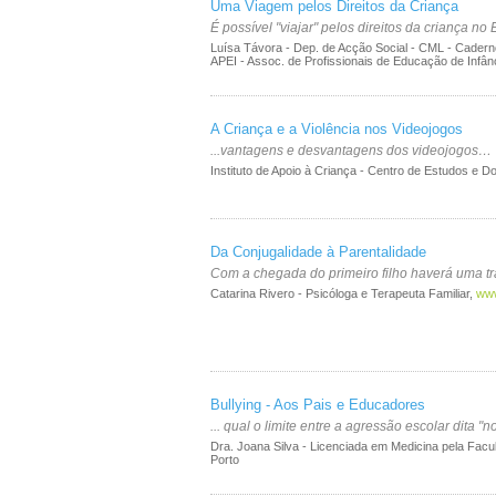
Uma Viagem pelos Direitos da Criança
É possível "viajar" pelos direitos da criança no
Luísa Távora - Dep. de Acção Social - CML - Cadern
APEI - Assoc. de Profissionais de Educação de Infân
A Criança e a Violência nos Videojogos
...vantagens e desvantagens dos videojogos…
Instituto de Apoio à Criança - Centro de Estudos e 
Da Conjugalidade à Parentalidade
Com a chegada do primeiro filho haverá uma t
Catarina Rivero - Psicóloga e Terapeuta Familiar,
www
Bullying - Aos Pais e Educadores
... qual o limite entre a agressão escolar dita "n
Dra. Joana Silva - Licenciada em Medicina pela Fac
Porto