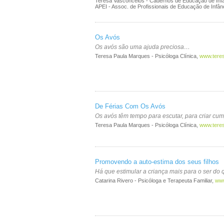
Teresa Vasconcelos - Cadernos de Educação de Inf
APEI - Assoc. de Profissionais de Educação de Infân
Os Avós
Os avós são uma ajuda preciosa…
Teresa Paula Marques - Psicóloga Clínica,
www.tere
De Férias Com Os Avós
Os avós têm tempo para escutar, para criar cu
Teresa Paula Marques - Psicóloga Clínica,
www.tere
Promovendo a auto-estima dos seus filhos
Há que estimular a criança mais para o ser do 
Catarina Rivero - Psicóloga e Terapeuta Familiar,
www