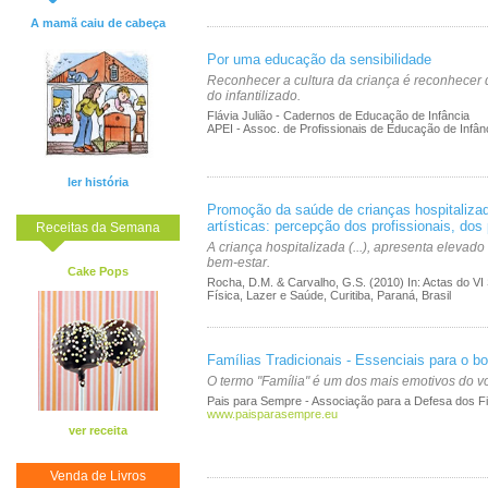
A mamã caiu de cabeça
Por uma educação da sensibilidade
Reconhecer a cultura da criança é reconhecer 
do infantilizado.
Flávia Julião - Cadernos de Educação de Infância
APEI - Assoc. de Profissionais de Educação de Infân
ler história
Promoção da saúde de crianças hospitalizad
artísticas: percepção dos profissionais, dos
Receitas da Semana
A criança hospitalizada (...), apresenta elevado
bem-estar.
Cake Pops
Rocha, D.M. & Carvalho, G.S. (2010) In: Actas do VI
Física, Lazer e Saúde, Curitiba, Paraná, Brasil
Famílias Tradicionais - Essenciais para o 
O termo "Família" é um dos mais emotivos do 
Pais para Sempre - Associação para a Defesa dos Fi
www.paisparasempre.eu
ver receita
Venda de Livros