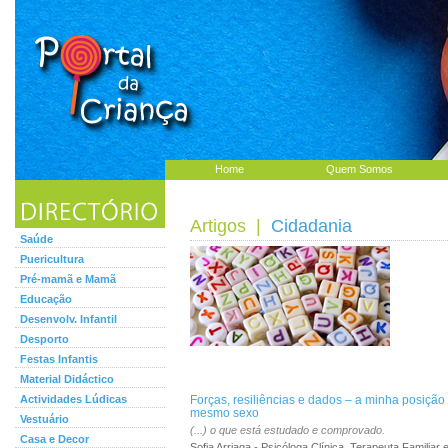
Home
Quem Somos
Artigos
|
Cidadania
Saúde
Puericultura
Pré-mamã e Mamã
Educação
Desenvolv. Infantil
Desporto
Festas Infantis
Material Didáctico
Actividades Lúdicas
Forças, resiliências e dados – a minha posição
mesmo sexo
Vestuário
(...) o que está estudado e comprovado.
Casa e Decor
Sofia Arriaga - Psicóloga Clínica, Terapeuta Familiar 