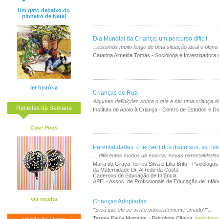
Um gato debaixo do
pinheiro de Natal
Dia Mundial da Criança: um percurso difícil
...estamos muito longe de uma situação ideal e plena
Catarina Almeida Tomás - Socióloga e Investigadora 
ler história
Crianças de Rua
Algumas definições sobre o que é ser uma criança 
Receitas da Semana
Instituto de Apoio à Criança - Centro de Estudos e 
Cake Pops
Parentalidades: o ter(ser) dos discursos, as hist
... diferentes modos de exercer novas parentalidad
Maria da Graça Torres Silva e Lília Brito - Psicóloga
da Maternidade Dr. Alfredo da Costa
Cadernos de Educação de Infância
APEI - Assoc. de Profissionais de Educação de Infân
ver receita
Crianças Adoptadas
"Será que ele se sente suficientemente amado?"…
Teresa Paula Marques - Psicóloga Clínica,
www.tere