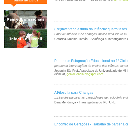
Venda de Livros
(Re)Inventar o estudo da Infância: quatro teses 
Falar de infância e de crianças implica uma leitura mult
Catarina Almeida Tomás - Socióloga e Investigadora 
Poderes e Estagnação Educacional no 1º Ciclo
pequenas intervenções de ensino das ciências experi
Joaquim Sá, Prof. Associado da Universidade do Min
ciência!,
geniociencia.blogspot.com
A Filosofia para Crianças
...visa desenvolver as capacidades de raciocínio e 
Dina Mendonça - Investigadora do IFL, UNL
Encontro de Gerações - Trabalho de parceria c