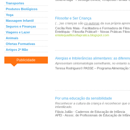
Transportes
Produtos Biológicos
Yoga
Filosofar e Ser Criança
Massagem Infantil
(…)as crianças são
co-autoras
da sua própria aprend
Seguros e Finanças
Cecília Reis Maia - Facilitadora e Formadora de Filo
Enteléquia - Filosofia Prática® - Novas Práticas Filos
Viagens e Lazer
entelequiafilosofiapratica.blogspot.com
Animais
Ofertas Formativas
Artigos 2ª Mão
Alergias e Intolerâncias alimentares: as diferen
Publicidade
Apresentam sintomatologia semelhante, no entanto são
Teresa Rodrigues© PASSE – Programa Alimentação 
Por uma educação da sensibilidade
Reconhecer a cultura da criança é reconhecer que o 
infantilizado.
Flávia Julião - Cadernos de Educação de Infância
APEI - Assoc. de Profissionais de Educação de Infân