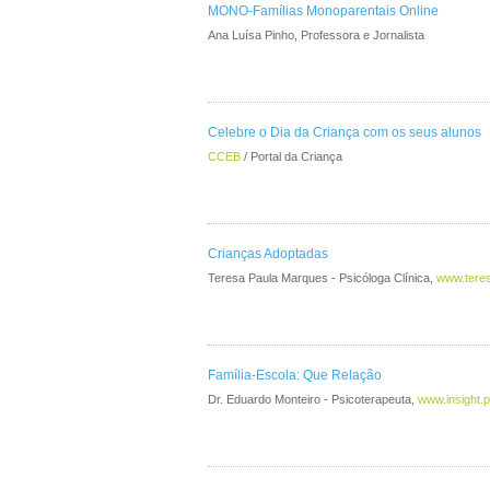
MONO-Famílias Monoparentais Online
Ana Luísa Pinho, Professora e Jornalista
Celebre o Dia da Criança com os seus alunos
CCEB
/ Portal da Criança
Crianças Adoptadas
Teresa Paula Marques - Psicóloga Clínica,
www.tere
Família-Escola: Que Relação
Dr. Eduardo Monteiro - Psicoterapeuta,
www.insight.p