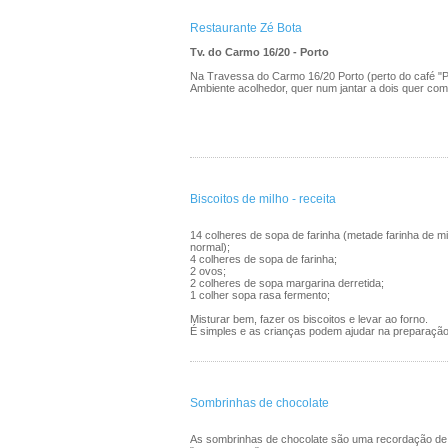
Restaurante Zé Bota
Tv. do Carmo 16/20 - Porto
Na Travessa do Carmo 16/20 Porto (perto do café "Pi
Ambiente acolhedor, quer num jantar a dois quer co
Biscoitos de milho - receita
14 colheres de sopa de farinha (metade farinha de mi
normal);
4 colheres de sopa de farinha;
2 ovos;
2 colheres de sopa margarina derretida;
1 colher sopa rasa fermento;
Misturar bem, fazer os biscoitos e levar ao forno.
É simples e as crianças podem ajudar na preparação
Sombrinhas de chocolate
As sombrinhas de chocolate são uma recordação de 