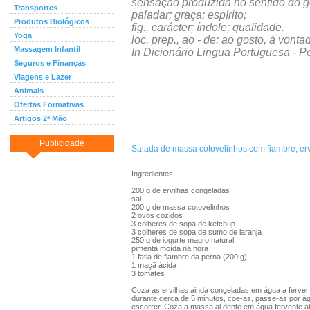
sensação produzida no sentido do go
Transportes
paladar; graça; espírito;
Produtos Biológicos
fig., carácter; índole; qualidade.
Yoga
loc. prep., ao - de: ao gosto, à vonta
Massagem Infantil
In Dicionário Lingua Portuguesa - Po
Seguros e Finanças
Viagens e Lazer
Animais
Ofertas Formativas
Artigos 2ª Mão
Publicidade
Salada de massa cotovelinhos com fiambre, erv
Ingredientes:
200 g de ervilhas congeladas
sal
200 g de massa cotovelinhos
2 ovos cozidos
3 colheres de sopa de ketchup
3 colheres de sopa de sumo de laranja
250 g de iogurte magro natural
pimenta moída na hora
1 fatia de fiambre da perna (200 g)
1 maçã ácida
3 tomates
Coza as ervilhas ainda congeladas em água a ferve
durante cerca de 5 minutos, coe-as, passe-as por ág
escorrer. Coza a massa al dente em água fervente