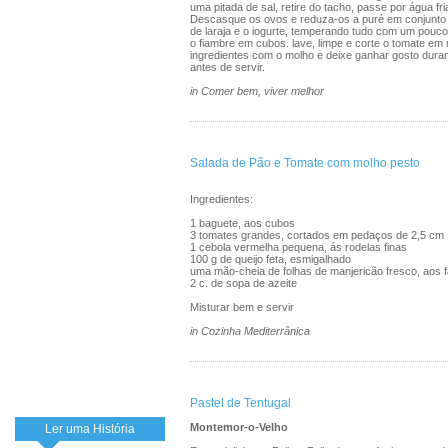
uma pitada de sal, retire do tacho, passe por água fri
Descasque os ovos e reduza-os a puré em conjunto
de laraja e o iogurte, temperando tudo com um pouco
o fiambre em cubos. lave, limpe e corte o tomate em 
ingredientes com o molho e deixe ganhar gosto dura
antes de servir.
in Comer bem, viver melhor
Salada de Pão e Tomate com molho pesto
Ingredientes:
1 baguete, aos cubos
3 tomates grandes, cortados em pedaços de 2,5 cm
1 cebola vermelha pequena, ás rodelas finas
100 g de queijo feta, esmigalhado
uma mão-cheia de folhas de manjericão fresco, aos 
2 c. de sopa de azeite
Misturar bem e servir
in Cozinha Mediterrânica
Pastel de Tentugal
Montemor-o-Velho
Ler uma História