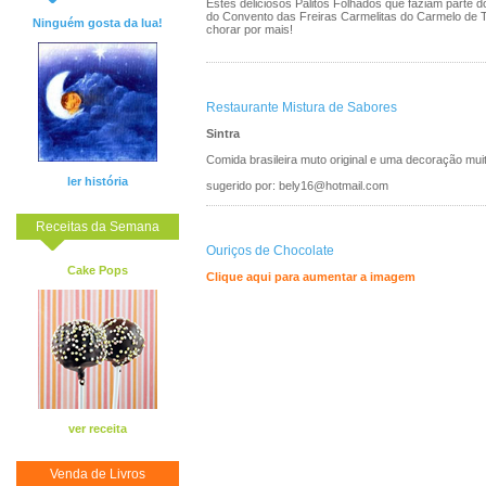
Estes deliciosos Palitos Folhados que faziam parte do
do Convento das Freiras Carmelitas do Carmelo de T
Ninguém gosta da lua!
chorar por mais!
Restaurante Mistura de Sabores
Sintra
Comida brasileira muto original e uma decoração mui
ler história
sugerido por: bely16@hotmail.com
Receitas da Semana
Ouriços de Chocolate
Cake Pops
Clique aqui para aumentar a imagem
ver receita
Venda de Livros