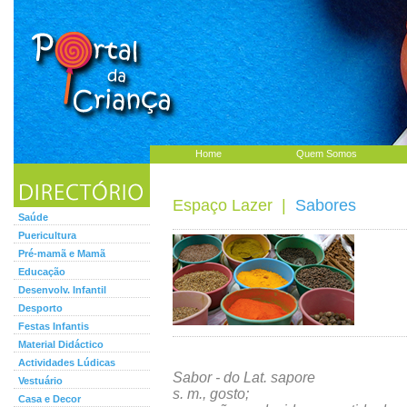
Home
Quem Somos
Espaço Lazer
|
Sabores
Saúde
Puericultura
Pré-mamã e Mamã
Educação
Desenvolv. Infantil
Desporto
Festas Infantis
Material Didáctico
Actividades Lúdicas
Sabor - do Lat. sapore
Vestuário
s. m., gosto;
Casa e Decor