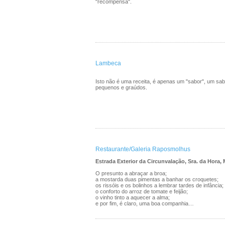
"recompensa".
Lambeca
Isto não é uma receita, é apenas um "sabor", um sabo
pequenos e graúdos.
Restaurante/Galeria Raposmolhus
Estrada Exterior da Circunvalação, Sra. da Hora,
O presunto a abraçar a broa;
a mostarda duas pimentas a banhar os croquetes;
os rissóis e os bolinhos a lembrar tardes de infância;
o conforto do arroz de tomate e feijão;
o vinho tinto a aquecer a alma;
e por fim, é claro, uma boa companhia…