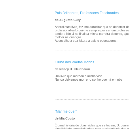
Pais Brilhantes, Professores Fascinantes
de Augusto Cury
Adorei este livro, fez-me acreditar que no decorrer 
profissional esforcei-me sempre por ser um profess
tendo-o lido já no final da minha carreira docente, a
melhor as crianças.
Aconselho a sua leitura a pais e educadores.
Clube dos Poetas Mortos
de Nancy H. Kleinbaum
Um livro que marcou a minha vida.
Nunca deixemos morrer o sonho que há em nós.
"Mar me quer"
de Mia Couto
É uma história de duas vidas que se tocam, D. Luar
simplicidade, cumplicidade e com a criatividade das 