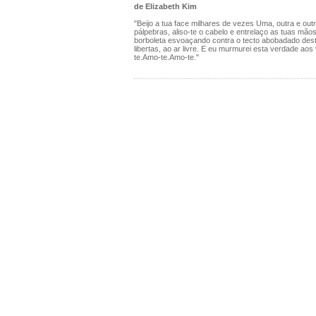
de Elizabeth Kim
"Beijo a tua face milhares de vezes Uma, outra e out
pálpebras, aliso-te o cabelo e entrelaço as tuas mã
borboleta esvoaçando contra o tecto abobadado dest
libertas, ao ar livre. E eu murmurei esta verdade aos
te.Amo-te.Amo-te."