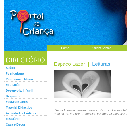
Home
Quem Somos
Espaço Lazer
|
Leituras
Saúde
Puericultura
Pré-mamã e Mamã
Educação
Desenvolv. Infantil
Desporto
Festas Infantis
Material Didáctico
"Sentado nesta cadeira, com os olhos postos nas li
Actividades Lúdicas
cheiros, de sabores… consigo transportar-me para a
Vestuário
Casa e Decor