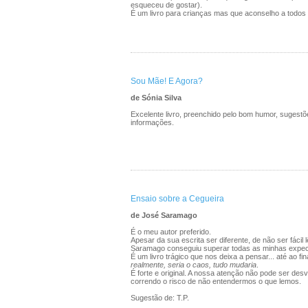
esqueceu de gostar).
É um livro para crianças mas que aconselho a todos 
Sou Mãe! E Agora?
de Sónia Silva
Excelente livro, preenchido pelo bom humor, sugestõ
informações.
Ensaio sobre a Cegueira
de José Saramago
É o meu autor preferido.
Apesar da sua escrita ser diferente, de não ser fácil l
Saramago conseguiu superar todas as minhas expec
É um livro trágico que nos deixa a pensar... até ao fina
realmente, seria o caos, tudo mudaria
.
É forte e original. A nossa atenção não pode ser des
correndo o risco de não entendermos o que lemos.
Sugestão de: T.P.