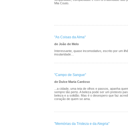
Mia Couto.
"As Coisas da Alma"
de João de Melo
Interessante, quase incomodativo, escrito por um ilhé
insularidade…
"Campo de Sangue"
de Dulce Maria Cardoso
...a cidade, uma teia de olhos e passos, apanha quem
sempre tão perto. A beleza pode ser um pretexto par
beleza e a solidão. Mas é o desespero que faz acred
coração de quem se ama.
"Memórias da Tristeza e da Alegria"