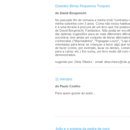
Grandes Birras Pequenos Truques
de David Borgenicht
No passado fim de semana a minha irmã "contratou-
minha sobrinha com 3 anos. Como não estou habituad
ir a uma livraria à procura de um livro que me pudess
de David Borgenicht. Fantástico. Não podia ter escol
dar óptimas sugestões para as mais diferentes difi
encontrar, tem ainda um conjunto de letras alternat
conhecidas ("Machadinha", "Papagaio Louro", "Loja d
orientadas para levar as crianças a fazer algo que
de fazer (como, por exemplo, lavar os dentes, comer 
para a cama, etc.) Em suma, um livro muito útil com 
demonstrados.
sugerido por: Diniz Ribeiro - email: dinizchess@clix.p
11 minutos
de Paulo Coelho
Para quem gostar do autor...
João e o enigma da pedra de ouro