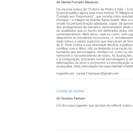
de Vanda Furtado Marques
Da mesma autora de "O Amor de Pedro e Inês – Con
Quetzal publica agora uma nova estória "O Milagre de
Contado aos Pequenotes", que revisita outro episódio
Portugal – o milagre da Rainha Santa Isabel. Mas a 
reside na perspectivação adoptada, capaz de aproxi
dos protagonistas da narrativa, apresentados ainda 
de qualidades que os fazem ser admirados pelos súb
contemporâneos. Além disso, veja-se como, num regi
didactismo ou moralismo excessivos, e, simultaneame
dado relevo a vários aspectos que marcaram de forma
de D. Dinis (como a sua actividade literária, a política
conflitos com o filho), não se limitando à narração do
humanas das personagens revelam-se, como os seus
merecem o reconhecimento de todos. As ilustrações,
e à composição, procuram recriar personagens e am
informações do texto e promovem a concretização da
avançadas. Mais informação em www.VandaFurtado
sugerido por: vanda.f.marques@gmail.com
A alma do mundo
de Susana Tamaro
Um livro para aqueles que gostam de reflectir sobr