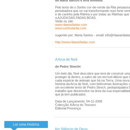
de Maria Santos e Ana Almeida
Pelo texto de o Sonho cor-de-verde da Rita perpas
pertubadora que se vai transformando num forte sent
e de carinho pela Ritinha e por todas as Ritinhas q
a AJUDA DAS FADAS BOAS.
Visite os site:
www.ritaeasfadas.com
www.sonhodarita.com
sugerido por: Maria Santos - email: info@ritaeasfad
http://www.ritaeasfadas.com
A Arca de Noé
de Pedro Strecht
Um belo dia, Noé descobre que terá de construir um
proteger lá dentro, a salvo de um terrível dilúvio qu
cada espécie de animais que há na Terra. Uma nova
história da Arca de Noé, com belíssimas ilustrações 
um excelente texto de Pedro Strech, pedopsiquiatra 
trabalho que desenvolve na área da sua especialida
que já tem publicados.
Data de Lançamento: 04-11-2008
Colecção: A Arca do Tesouro
Editorial Presença
Ler uma História
No Silêncio de Deus