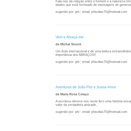
Fala-nos da relação entre o homem e a natureza.Uma
idades que está recheado de mensagens de generosid
sugerido por: phi - email: phisolias75@hotmail.com
Vem e Abraça-me
de Michal Snunit
Um êxito internacional e de uma beleza extraordinári
importância dos ABRAÇOS!!
sugerido por: phi - email: phisolias75@hotmail.com
Aventuras de João-Flor e Joana-Amor
de Maria Rosa Colaço
A escritora oferece-nos neste livro uma história enc
valor da verdadeira amizade...
sugerido por: phi - email: phisolias75@hotmail.com