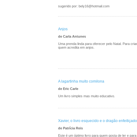
sugerido por: bely16@hotmail.com
Anjos
de Carla Antunes
Uma prenda linda para oferecer pelo Natal. Para cri
quem acredita em anjos.
A lagartinha muito comilona
de Eric Carle
Um livro simples mas muito educativo.
Xavier, o livro esquecido e o dragão enfeitiçado
de Patrícia Reis
Este é um óptimo livro para quem gosta de ler e par