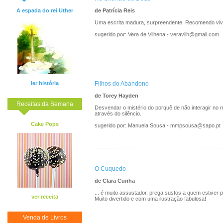
A espada do rei Uther
de Patrícia Reis
Uma escrita madura, surpreendente. Recomendo vi
sugerido por: Vera de Vilhena - veravilh@gmail.com
ler história
Filhos do Abandono
de Torey Hayden
Receitas da Semana
Desvendar o mistério do porquê de não interagir n
através do silêncio.
Cake Pops
sugerido por: Manuela Sousa - mmpsousa@sapo.pt
O Cuquedo
de Clara Cunha
... é muito assustador, prega sustos a quem estiver
ver receita
Muito divertido e com uma ilustração fabulosa!
Venda de Livros