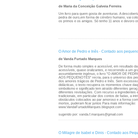
de Maria da Conceição Galveia Ferreira
Um livro para quem gosta de aventuras. A descober
pedra de ouro,em forma de cérebro humano, vai colo
os primos e os amigos. Só tenho 11 anos e devoro os 
O Amor de Pedro e Inês - Contado aos pequen
de Vanda Furtado Marques
De forma muito simples e acessível, em resultado da
acessíveis, quase oralizantes, e recorrendo a um graf
assumidamente ingénuo, o livro "O AMOR DE PE
AOS PEQUENOTES" recria, para o universo dos peque
dos amores trágicos de Pedro e Inês. Sem excessi
didácticas, o texto recupera os momentos chave daqu
simbolismo e significado tem atraído diferentes gera
diferentes revisitações. Com recurso a ingredientes 
tradicionais, em particular dos contos de fadas, a int
obstáculos colocados ao par amoroso e a forma co
mortos, puderam ficar juntos Para mais informação:
www.VandaFurtadoMarques.blogspot.com
sugerido por: vanda.f.marques@gmail.com
O Milagre de Isabel e Dinis - Contado aos Peq