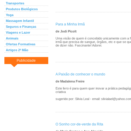
Transportes
Produtos Biológicos
Yoga
Massagem Infantil
Para a Minha Irmã
Seguros e Finanças
de Jodi Picolt
Viagens e Lazer
Animais
Uma visão de quem é concebido unicamente com a fi
irmã que precisa de sangue, órgãos, etc e que se que
Ofertas Formativas
de dizer não. Fascinante! Adorei.
Artigos 2ª Mão
Publicidade
A Paixão de conhecer o mundo
de Madalena Freire
Este livro é para quem quer inovar a prática pedagóg
criativa
sugerido por: Silvia Leal - email: silvialael@yahoo.co
O Sonho cor-de-verde da Rita