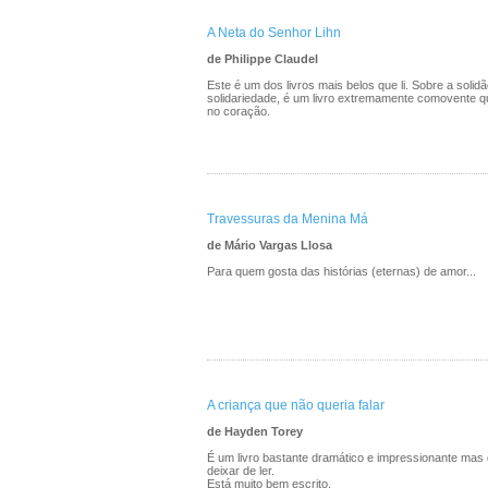
A Neta do Senhor Lihn
de Philippe Claudel
Este é um dos livros mais belos que li. Sobre a solidão
solidariedade, é um livro extremamente comovente 
no coração.
Travessuras da Menina Má
de Mário Vargas Llosa
Para quem gosta das histórias (eternas) de amor...
A criança que não queria falar
de Hayden Torey
É um livro bastante dramático e impressionante ma
deixar de ler.
Está muito bem escrito.