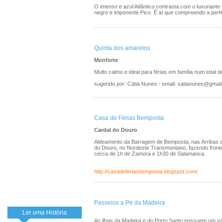
O imenso e azul Atlântico contrasta com o luxuriant
negro e imponente Pico. É aí que compreendo a perf
Quinta dos amarelos
Monforte
Muito calmo e ideal para férias em família num total 
sugerido por: Cátia Nunes - email: xatianunes@gmai
Casa de Férias Bemposta
Cardal do Douro
Aldeamento da Barragem de Bemposta, nas Arribas d
do Douro, no Nordeste Transmontano, fazendo front
cerca de 1h de Zamora e 1h30 de Salamanca.
http://casadeferiasbemposta.blogspot.com/
Passeios a Pé da Madeira
Ler uma História
As ilhas da Madeira e do Porto Santo possuem um va