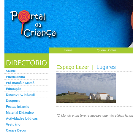
Home
Quem Somos
Espaço Lazer
|
Lugares
Saúde
Puericultura
Pré-mamã e Mamã
Educação
Desenvolv. Infantil
Desporto
Festas Infantis
Material Didáctico
"O Mundo é um livro, e aqueles que não viajam lera
Actividades Lúdicas
Vestuário
Casa e Decor