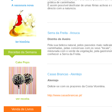
prática de caminhadas.
A vassoura nova
É assim possível desfrutar de umas férias activas e
directo com a natureza.
Serra da Freita - Arouca
Distrito de Aveiro
ler história
Pela sua beleza natural, pelos passeios mais radicais
caminhadas, pelas conversas com os seus "locais", 
misturada com o verde da vegetação, pela gastrono
Receitas da Semana
conhecer a Serra da Freita.
Cake Pops
Casas Brancas - Alentejo
Alentejo
Delicie-se com os prazeres da Costa Vicentina.
http://www.casasbrancas.pt/
ver receita
Venda de Livros