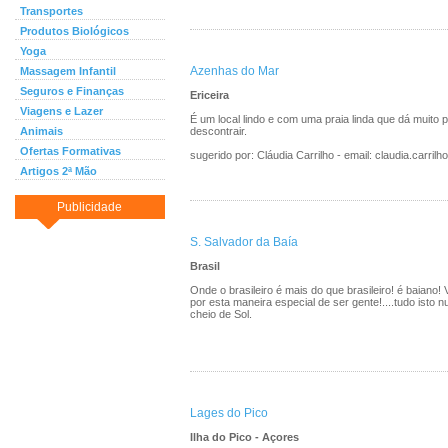
Transportes
Produtos Biológicos
Yoga
Azenhas do Mar
Massagem Infantil
Seguros e Finanças
Ericeira
Viagens e Lazer
É um local lindo e com uma praia linda que dá muito p
Animais
descontrair.
Ofertas Formativas
sugerido por: Cláudia Carrilho - email: claudia.carri
Artigos 2ª Mão
Publicidade
S. Salvador da Baía
Brasil
Onde o brasileiro é mais do que brasileiro! é baiano!
por esta maneira especial de ser gente!....tudo isto n
cheio de Sol.
Lages do Pico
Ilha do Pico - Açores