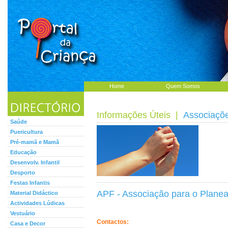
Home
Quem Somos
Informações Úteis
|
Associaçõ
Saúde
Puericultura
Pré-mamã e Mamã
Educação
Desenvolv. Infantil
Desporto
Festas Infantis
APF - Associação para o Plane
Material Didáctico
Actividades Lúdicas
Vestuário
Contactos:
Casa e Decor