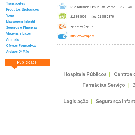
Transportes
Rua Artilharia Um, nº 38, 2º dto - 1250-040 -
Produtos Biológicos
Yoga
213853993 - fax: 213887379
Massagem Infantil
apfsede@apf.pt
Seguros e Finanças
Viagens e Lazer
http://www.apf.pt
Animais
Ofertas Formativas
Artigos 2ª Mão
Publicidade
Hospitais Públicos
|
Centros 
Farmácias Serviço
|
B
Legislação
|
Segurança Infant