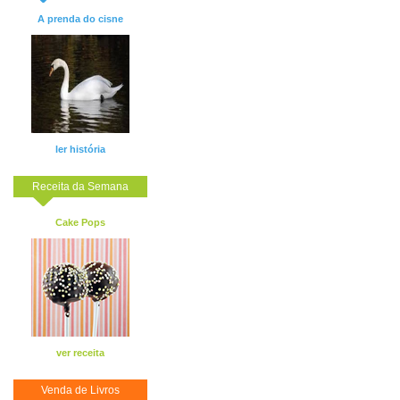
A prenda do cisne
ler história
Receita da Semana
Cake Pops
ver receita
Venda de Livros