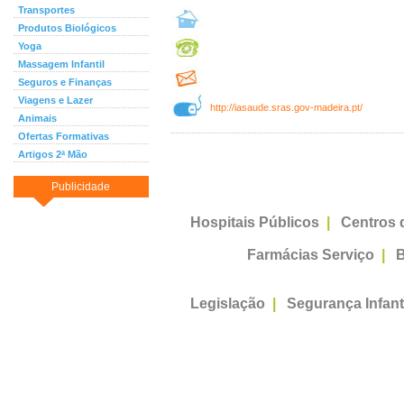
Transportes
Produtos Biológicos
Yoga
Massagem Infantil
Seguros e Finanças
Viagens e Lazer
http://iasaude.sras.gov-madeira.pt/
Animais
Ofertas Formativas
Artigos 2ª Mão
Publicidade
Hospitais Públicos
|
Centros 
Farmácias Serviço
|
B
Legislação
|
Segurança Infant