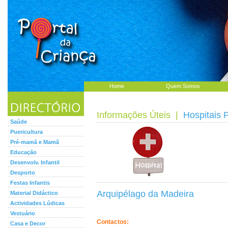
Home
Quem Somos
Informações Úteis
|
Hospitais 
Saúde
Puericultura
Pré-mamã e Mamã
Educação
Desenvolv. Infantil
Desporto
Festas Infantis
Arquipélago da Madeira
Material Didáctico
Actividades Lúdicas
Vestuário
Contactos:
Casa e Decor