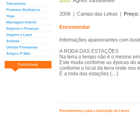
autor:
Agnès Vandewiele
Transportes
Produtos Biológicos
2006 | Campo das Letras |
Preço
Yoga
Massagem Infantil
Encomendar
Seguros e Finanças
Viagens e Lazer
Informações apaixonantes com ilustr
Animais
Ofertas Formativas
A RODA DAS ESTAÇÕES
Artigos 2ª Mão
Na terra o tempo não é o mesmo em 
Este muda conforme as épocas do 
Publicidade
conforme o local da terra onde nos 
É a roda das estações (…)
Procedimentos para a Aquisição de Livros