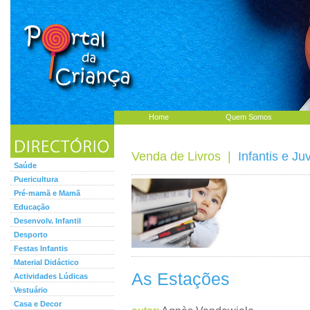
Home
Quem Somos
Venda de Livros
|
Infantis e Ju
Saúde
Puericultura
Pré-mamã e Mamã
Educação
Desenvolv. Infantil
Desporto
Festas Infantis
Material Didáctico
As Estações
Actividades Lúdicas
Vestuário
Casa e Decor