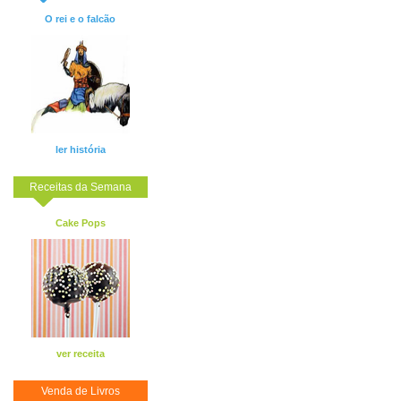
O rei e o falcão
ler história
Receitas da Semana
Cake Pops
ver receita
Venda de Livros