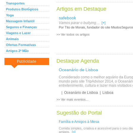
Transportes
Artigos em Destaque
Produtos Biológicos
Yoga
safebook
Massagem Infantil
Vamos parar o bullying…
[+]
Seguros e Finanças
Por Tito de Morais, fundador do site MiudosSegur
Viagens e Lazer
>> Ver todos os artigos
Animais
Ofertas Formativas
Artigos 2ª Mão
Destaque Agenda
Publicidade
Oceanário de Lisboa
Considerado como o melhor aquário da Europ
mundo pelo site TripAdvisor 2014, o Oceanári
entretenimento, cultura e lazer mais visitado
| Oceanário de Lisboa | Lisboa
>> Ver mais eventos...
Sugestão do Portal
Família e Amigos à Mesa
Comida simples, criativa e acessível para o seu dia 
amigos.
[+]