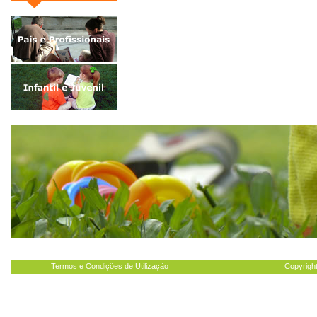
Termos e Condições de Utilização
Copyright
portal infantil, jardim de infância, jardins de infância, creches, infantários no Porto, infantários em Lisboa, O Infantário: Quando e onde começar. in O Mundo da Criança - Guia Médico para os 
médicas para crianças, clinicas médicas para crianças, clinicas infantis, terapeuta da fala para crianças, creches para bebes, berçário, jardim infantil, jardim de infância, educadoras, edu
miudo, miudos, miúdo, miúdos, miudagem, canalha, puto, putos, pequeno, pequenos, infantil, infancia, infância, directório, directorio, directório serviços, directorio servicos, directório ser
criancas, saude crianças, clinica, clínica, clinicas, clínicas, clinicas crianca, clínicas criança, clinicas criancas, clínicas criança, clinicas infantis, clinica infantil, clinica pediatrica, clin
cardiologista infantil, coração, problemas coração, doença coração, consulta cardiologia infantil, cirurgia pediatrica, cirurgia pediátrica, clinica cirurgia pediátrica, dentária, clinica dentária, den
infantil, obstetricia, obstetrícia, obstetra, parto, gravidez, gestação, acompanhamento pré-natal, acompanhamento pós-parto, oftalmologia, oftalmologia infantil, problemas de visão, oftalmologista, o
de audição, surdez, ouvir mal, problemas de ouvidos, consulta otorrinolaringologia infantil, pediatria, pediatra, pediátra, médico pediatra, medico pediatra, consulta pediatria, clinica pediatrica
consulta psicologia crianças, psicologia desenvolvimento, psicologo do desenvolvimento, psicologo educacional, psicoterapia, psicoterapia infantil, psicoterapeuta, psicoterapeuta infantil, 