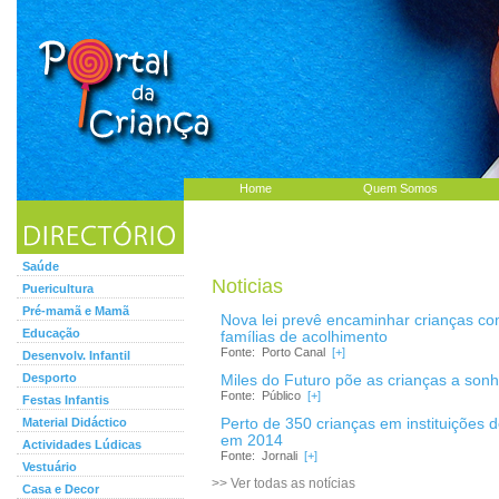
Home
Quem Somos
Saúde
Noticias
Puericultura
Pré-mamã e Mamã
Nova lei prevê encaminhar crianças c
Educação
famílias de acolhimento
Fonte: Porto Canal
[+]
Desenvolv. Infantil
Desporto
Miles do Futuro põe as crianças a son
Fonte: Público
[+]
Festas Infantis
Material Didáctico
Perto de 350 crianças em instituições
em 2014
Actividades Lúdicas
Fonte: Jornali
[+]
Vestuário
>> Ver todas as notícias
Casa e Decor