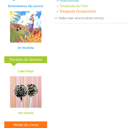
»
Nutricionista
»
Terapeuta da Fala
Entendemos tão pouco
»
Terapeuta Ocupacional
>> Saiba mais acerca deste serviço
ler história
Receitas da Semana
Cake Pops
ver receita
Venda de Livros