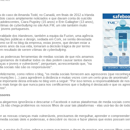
o caso de Amanda Todd, no Canadá, em finais de 2012 a Irlanda
 dois casos amplamente noticiados e que davam conta do suicídio
adolescentes, Ciara Pugsley (15 anos) e Erin Gallagher (13 anos),
ítimas de
cyberbullying
no site Ask.FM, um site também muito
r jovens portugueses.
idade dos irlandeses, também a equipa da Fuzion, uma agência
elações públicas e design, sediada em Cork, se sentiu devastada
omo se lê no blog da empresa, estas jovens, que deviam estar a
hores anos da sua vida, tomaram a decisão trágica de por termo
em resultado de serem vítimas de
cyberbullying
.
s poderosas ferramentas de medias sociais de que nós amamos
 gostamos de trabalhar todos os dias podem causar tantos danos
nças e jovens e vulneráveis", perguntam, acrescentando que, "na
ia sociais não são os responsáveis".
felizmente, como refere o blog, "os media sociais fornecem aos agressores (que reconheç
 munições (...) para agredirem à distância e muitas vezes com um certo grau de anonimato"
e importante desta entrada no blog vem a seguir: "Por isso temos a responsabilidade de no
os mais longe do que nunca para nos certificarmos que o bullying é destacado e que os agr
tos".
essores
alegarmos ignorância e descartar o Facebook e outras plataformas de media sociais com
 Já não chega proibirmos os nossos filhos de usar tais plataformas - elas usá-las-ão de tod
 as nossas crianças mais vulneráveis, precisamos de mergulhar, aprender e compreende
media sociais úteis e poderosas, e descobrir os riscos e fazer planos que estes possam ser
, a equipa da Fuzion, refere e sugere que temos o dever de mostrar aos nossos filhos com