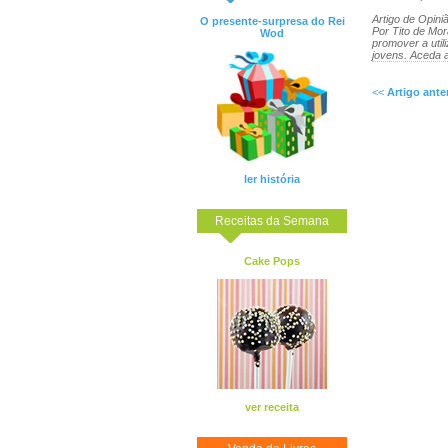
Artigo de Opini
O presente-surpresa do Rei
Por Tito de Mor
Wod
promover a util
jovens. Aceda a
<<
Artigo ante
ler história
Receitas da Semana
Cake Pops
ver receita