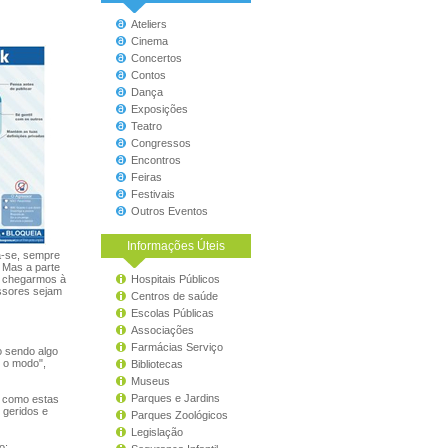
Ateliers
Cinema
Concertos
Contos
Dança
Exposições
Teatro
Congressos
Encontros
Feiras
Festivais
Outros Eventos
Informações Úteis
a-se, sempre
. Mas a parte
s chegarmos à
Hospitais Públicos
essores sejam
Centros de saúde
Escolas Públicas
Associações
Farmácias Serviço
o sendo algo
o o modo",
Bibliotecas
Museus
Parques e Jardins
r como estas
 geridos e
Parques Zoológicos
Legislação
o: