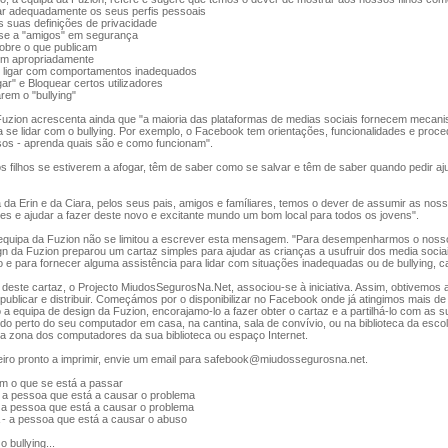
adequadamente os seus perfis pessoais
uas definições de privacidade
 a "amigos" em segurança
re o que publicam
 apropriadamente
igar com comportamentos inadequados
 e Bloquear certos utilizadores
 o "bullying"
zion acrescenta ainda que "a maioria das plataformas de medias sociais fornecem mecan
se lidar com o bullying. Por exemplo, o Facebook tem orientações, funcionalidades e proc
sos - aprenda quais são e como funcionam".
filhos se estiverem a afogar, têm de saber como se salvar e têm de saber quando pedir aju
 Erin e da Ciara, pelos seus pais, amigos e famíliares, temos o dever de assumir as nos
es e ajudar a fazer deste novo e excitante mundo um bom local para todos os jovens".
quipa da Fuzion não se limitou a escrever esta mensagem. "Para desempenharmos o nosso
n da Fuzion preparou um cartaz simples para ajudar as crianças a usufruir dos media soci
e para fornecer alguma assistência para lidar com situações inadequadas ou de bullying, 
deste cartaz, o Projecto MiudosSegurosNa.Net, associou-se à iniciativa. Assim, obtivemos 
, publicar e distribuir. Começámos por o disponibilizar no Facebook onde já atingimos mais de 
 a equipa de design da Fuzion, encorajamo-lo a fazer obter o cartaz e a partilhá-lo com as 
do perto do seu computador em casa, na cantina, sala de convívio, ou na biblioteca da escol
na zona dos computadores da sua biblioteca ou espaço Internet.
ro pronto a imprimir, envie um email para safebook@miudossegurosna.net.
 o que se está a passar
pessoa que está a causar o problema
pessoa que está a causar o problema
 pessoa que está a causar o abuso
bullying...