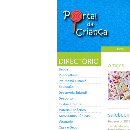
Home
Artigos
Saúde
Puericultura
Pré-mamã e Mamã
Educação
Desenvolv. Infantil
Desporto
Festas Infantis
Material Didáctico
safebook
Actividades Lúdicas
Fevereiro, 201
Vestuário
Tito de Morais, 
Casa e Decor
MiudosSeguros