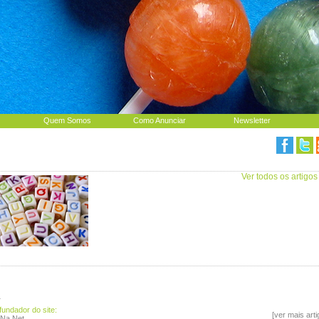
Quem Somos
Como Anunciar
Newsletter
Ver todos os artigos
4
fundador do site:
[ver mais art
Na.Net