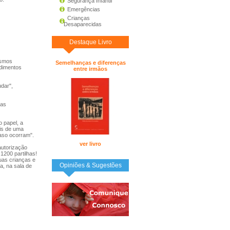
Segurança Infantil
Emergências
Crianças
Desaparecidas
Destaque Livro
ismos
Semelhanças e diferenças
edimentos
entre irmãos
dar",
sas
 papel, a
ais de uma
caso ocorram".
ver livro
autorização
1200 partilhas!
suas crianças e
Opiniões & Sugestões
a, na sala de