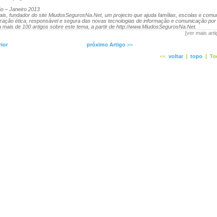
ão – Janeiro 2013
ais, fundador do site MiudosSegurosNa.Net, um projecto que ajuda famílias, escolas e comu
ização ética, responsável e segura das novas tecnologias de informação e comunicação por
 mais de 100 artigos sobre este tema, a partir de http://www.MiudosSegurosNa.Net.
[ver mais art
rior
próximo Artigo
>>
<<
voltar
|
topo
|
To