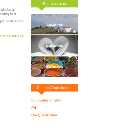
Espaço Lazer
nidades a
 crianças e
igos deste autor]
dos os Artigos
Últimos Anunciantes:
Encounter English
PH+
Um Quarto Meu