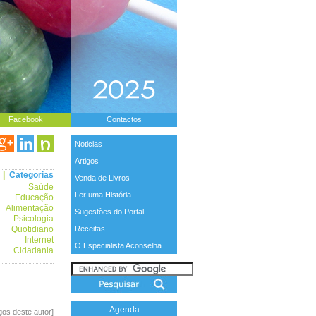
Facebook
Contactos
Noticias
Artigos
|
Categorias
Venda de Livros
Saúde
Ler uma História
Educação
Alimentação
Sugestões do Portal
Psicologia
Quotidiano
Receitas
Internet
O Especialista Aconselha
Cidadania
Agenda
igos deste autor]