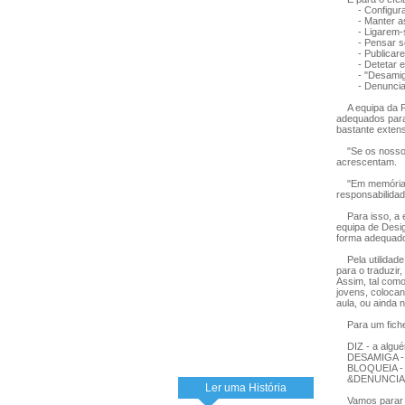
- Configurar 
- Manter as s
- Ligarem-se
- Pensar sob
- Publicarem
- Detetar e l
- "Desamigar"
- Denunciarem
A equipa da Fu
adequados para 
bastante exten
"Se os nossos 
acrescentam.
"Em memória da
responsabilidad
Para isso, a e
equipa de Desig
forma adequado 
Pela utilidade 
para o traduzir
Assim, tal como
jovens, colocan
aula, ou ainda 
Para um fichei
DIZ - a alguém
DESAMIGA - a 
BLOQUEIA - a 
&DENUNCIA - a
Ler uma História
Vamos parar o 