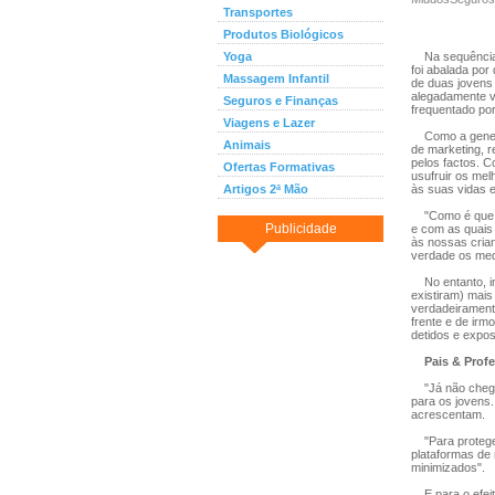
Transportes
Produtos Biológicos
Yoga
Na sequência d
foi abalada por
Massagem Infantil
de duas jovens 
alegadamente v
Seguros e Finanças
frequentado po
Viagens e Lazer
Como a general
Animais
de marketing, r
pelos factos. C
Ofertas Formativas
usufruir os mel
Artigos 2ª Mão
às suas vidas 
"Como é que a
Publicidade
e com as quais
às nossas cria
verdade os med
No entanto, in
existiram) mais
verdadeirament
frente e de irm
detidos e expos
Pais & Prof
"Já não chega 
para os jovens.
acrescentam.
"Para proteger
plataformas de 
minimizados".
E para o efeito