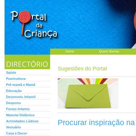
Home
Quem Somos
Sugestões do Portal
Saúde
Puericultura
Pré-mamã e Mamã
Educação
Desenvolv. Infantil
Desporto
Festas Infantis
Material Didáctico
Procurar inspiração na
Actividades Lúdicas
Vestuário
Casa e Decor