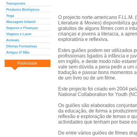
Transportes
Produtos Biológicos
Yoga
O projecto norte-americano F.I.L.M. (
Massagem Infantil
Literature & Movies) disponibiliza g
gratuitos de alguns filmes com o int
Seguros e Finanças
crianças e jovens a literacia, a ap
Viagens e Lazer
exploratória e reflexiva.
Animais
Ofertas Formativas
Estes guiões podem ser utilizados p
Artigos 2ª Mão
profissionais ligados à infância e j
em inglês, e deste modo não estare
Publicidade
vale sem dúvida a pena pedir a um
tradução e passar bons momentos a 
de um livro ou de um filme.
Este projecto foi criado em 2004 pel
National Collaboration for Youth (N
Os guiões são elaborados conjuntam
da educação, de forma a produzire
reflexão e exploração de temas e qu
actividades que tenham por base es
De entre vários guiões de filmes di