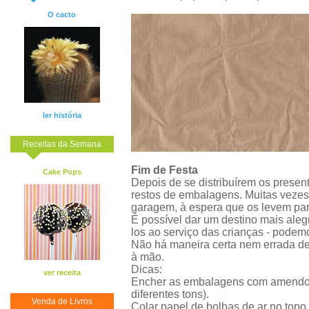
O cacto
ler história
Receitas da Semana
Fim de Festa
Cake Pops
Depois de se distribuírem os present
restos de embalagens. Muitas vezes
garagem, à espera que os levem par
É possível dar um destino mais aleg
los ao serviço das crianças - podem
Não há maneira certa nem errada de 
à mão.
Dicas:
ver receita
Encher as embalagens com amendoin
diferentes tons).
Venda de Livros
Colar papel de bolhas de ar no topo 