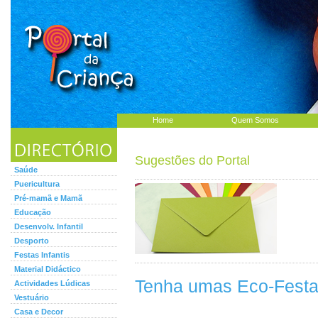
Home
Quem Somos
Sugestões do Portal
Saúde
Puericultura
Pré-mamã e Mamã
Educação
Desenvolv. Infantil
Desporto
Festas Infantis
Material Didáctico
Tenha umas Eco-Festas
Actividades Lúdicas
Vestuário
Casa e Decor