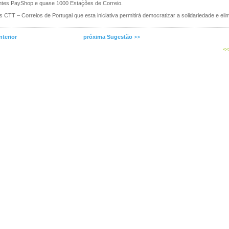
ntes PayShop e quase 1000 Estações de Correio.
 CTT – Correios de Portugal que esta iniciativa permitirá democratizar a solidariedade e elim
terior
próxima Sugestão
>>
<