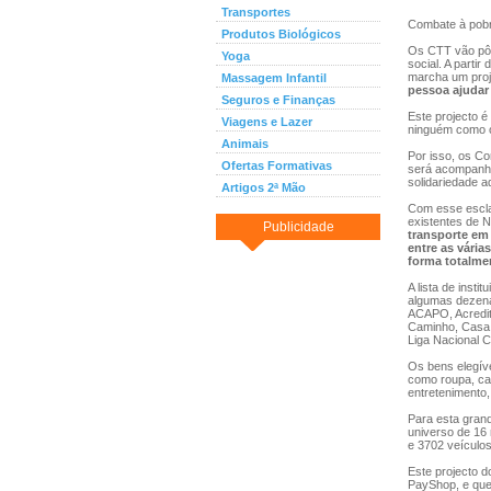
Transportes
Combate à pob
Produtos Biológicos
Os CTT vão pôr
Yoga
social. A parti
marcha um proj
Massagem Infantil
pessoa ajudar
Seguros e Finanças
Este projecto é
Viagens e Lazer
ninguém como o
Animais
Por isso, os Co
Ofertas Formativas
será acompanhad
solidariedade a
Artigos 2ª Mão
Com esse escla
existentes de N
Publicidade
transporte em 
entre as vária
forma totalmen
A lista de inst
algumas dezenas
ACAPO, Acredit
Caminho, Casa 
Liga Nacional 
Os bens elegíve
como roupa, cal
entretenimento,
Para esta grand
universo de 16 
e 3702 veículos
Este projecto 
PayShop, e que 