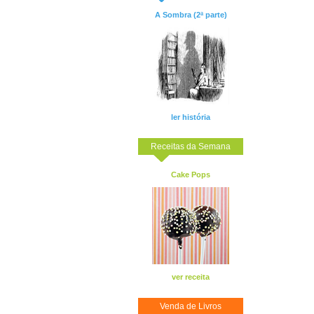
A Sombra (2ª parte)
ler história
Receitas da Semana
Cake Pops
ver receita
Venda de Livros