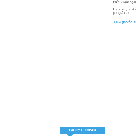
País: 3500 age
É convicção dos
geográficas.
<<
Sugestão an
Ler uma História