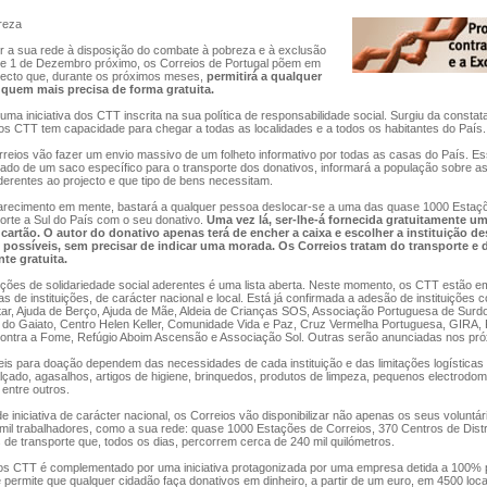
reza
 a sua rede à disposição do combate à pobreza e à exclusão
r de 1 de Dezembro próximo, os Correios de Portugal põem em
ecto que, durante os próximos meses,
permitirá a qualquer
 quem mais precisa de forma gratuita.
 uma iniciativa dos CTT inscrita na sua política de responsabilidade social. Surgiu da consta
s CTT tem capacidade para chegar a todas as localidades e a todos os habitantes do País.
rreios vão fazer um envio massivo de um folheto informativo por todas as casas do País. Es
o de um saco específico para o transporte dos donativos, informará a população sobre as 
derentes ao projecto e que tipo de bens necessitam.
recimento em mente, bastará a qualquer pessoa deslocar-se a uma das quase 1000 Estaçõ
orte a Sul do País com o seu donativo.
Uma vez lá, ser-lhe-á fornecida gratuitamente um
cartão. O autor do donativo apenas terá de encher a caixa e escolher a instituição des
s possíveis, sem precisar de indicar uma morada. Os Correios tratam do transporte e 
te gratuita.
ituições de solidariedade social aderentes é uma lista aberta. Neste momento, os CTT estão 
 de instituições, de carácter nacional e local. Está já confirmada a adesão de instituições 
ar, Ajuda de Berço, Ajuda de Mãe, Aldeia de Crianças SOS, Associação Portuguesa de Surd
do Gaiato, Centro Helen Keller, Comunidade Vida e Paz, Cruz Vermelha Portuguesa, GIR
Contra a Fome, Refúgio Aboim Ascensão e Associação Sol. Outras serão anunciadas nos pró
is para doação dependem das necessidades de cada instituição e das limitações logísticas 
çado, agasalhos, artigos de higiene, brinquedos, produtos de limpeza, pequenos electrodom
 entre outros.
e iniciativa de carácter nacional, os Correios vão disponibilizar não apenas os seus voluntá
mil trabalhadores, como a sua rede: quase 1000 Estações de Correios, 370 Centros de Distr
 de transporte que, todos os dias, percorrem cerca de 240 mil quilómetros.
dos CTT é complementado por uma iniciativa protagonizada por uma empresa detida a 100% 
permite que qualquer cidadão faça donativos em dinheiro, a partir de um euro, em 4500 loca