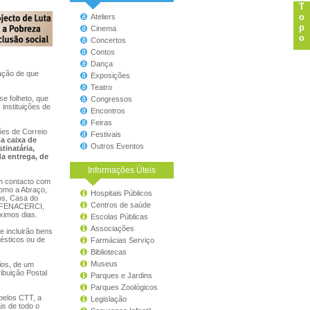
T
o
Ateliers
p
Cinema
o
Concertos
Contos
Dança
tação de que
Exposições
Teatro
se folheto, que
Congressos
instituições de
Encontros
Feiras
es de Correio
Festivais
a caixa de
Outros Eventos
tinatária,
da entrega, de
Informações Úteis
em contacto com
como a Abraço,
Hospitais Públicos
os, Casa do
Centros de saúde
A, FENACERCI,
ximos dias.
Escolas Públicas
Associações
e incluirão bens
ésticos ou de
Farmácias Serviço
Bibliotecas
Museus
rios, de um
ibuição Postal
Parques e Jardins
Parques Zoológicos
pelos CTT, a
Legislação
is de todo o