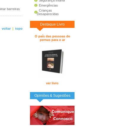
Segurança Infantil
Emergências
inar barreiras
Crianças
Desaparecidas
Destaque Livro
<
voltar
|
topo
O país das pessoas de
pernas para o ar
ver livro
Opiniões & Sugestões