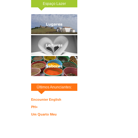
Espaço Lazer
Últimos Anunciantes:
Encounter English
PH+
Um Quarto Meu