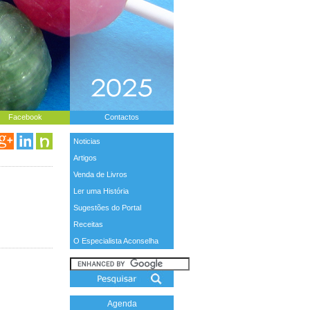
Facebook
Contactos
Noticias
Artigos
Venda de Livros
Ler uma História
Sugestões do Portal
Receitas
O Especialista Aconselha
Agenda