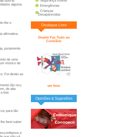
Segurança Infantil
de ouvi-lo
nvidados alguma
Emergências
Crianças
Desaparecidas
do-lhe o
Destaque Livro
a afirmativa.
Duarte Faz Tudo ao
Contrário
ja, justamente
mento de uma
a um músico de
 Foi direito ao
mento tão rico,
ver livro
m, de alta
a luta
Opiniões & Sugestões
cos para tão
he farei saber
desconfiamos e
 de que não vá