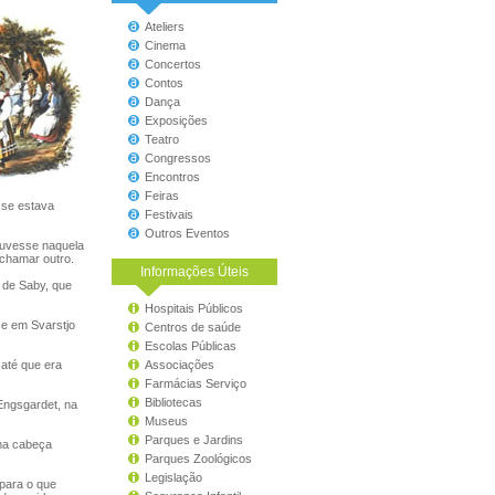
Ateliers
Cinema
Concertos
Contos
Dança
Exposições
Teatro
Congressos
Encontros
Feiras
 se estava
Festivais
Outros Eventos
ouvesse naquela
 chamar outro.
Informações Úteis
 de Saby, que
Hospitais Públicos
e em Svarstjo
Centros de saúde
Escolas Públicas
até que era
Associações
Farmácias Serviço
Bibliotecas
 Engsgardet, na
Museus
Parques e Jardins
uma cabeça
Parques Zoológicos
Legislação
para o que