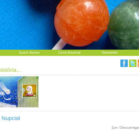
Quem Somos
Como Anunciar
Newsletter
stória...
 Nupcial
[Ler / Descarrega