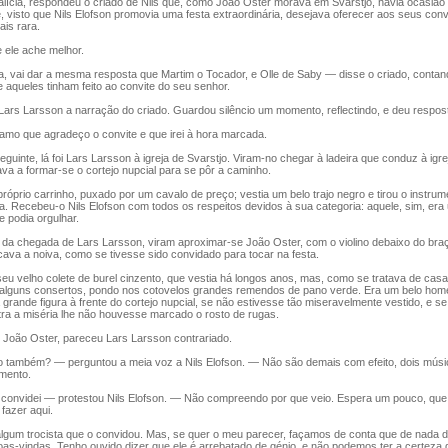
lícia, respondeu o criado de Nils que, como João Oster morava em Svarstjo, havia ocasião 
e, visto que Nils Elofson promovia uma festa extraordinária, desejava oferecer aos seus co
ais rara.
ele ache melhor.
vai dar a mesma resposta que Martim o Tocador, e Olle de Saby — disse o criado, contan
 aqueles tinham feito ao convite do seu senhor.
ars Larsson a narração do criado. Guardou silêncio um momento, reflectindo, e deu respost
mo que agradeço o convite e que irei à hora marcada.
inte, lá foi Lars Larsson à igreja de Svarstjo. Viram-no chegar à ladeira que conduz à igre
a a formar-se o cortejo nupcial para se pôr a caminho.
óprio carrinho, puxado por um cavalo de preço; vestia um belo trajo negro e tirou o instru
a. Recebeu-o Nils Elofson com todos os respeitos devidos à sua categoria: aquele, sim, er
 podia orgulhar.
a chegada de Lars Larsson, viram aproximar-se João Oster, com o violino debaixo do braço.
cava a noiva, como se tivesse sido convidado para tocar na festa.
 velho colete de burel cinzento, que vestia há longos anos, mas, como se tratava de casa
a alguns consertos, pondo nos cotovelos grandes remendos de pano verde. Era um belo home
a grande figura à frente do cortejo nupcial, se não estivesse tão miseravelmente vestido, e se 
tra a miséria lhe não houvesse marcado o rosto de rugas.
oão Oster, pareceu Lars Larsson contrariado.
ambém? — perguntou a meia voz a Nils Elofson. — Não são demais com efeito, dois músi
mento.
nvidei — protestou Nils Elofson. — Não compreendo por que veio. Espera um pouco, que l
fazer aqui.
gum trocista que o convidou. Mas, se quer o meu parecer, façamos de conta que de nada 
oas-vindas. Tenho ouvido dizer que ele é arrebatado de génio, e não podemos ter a certeza