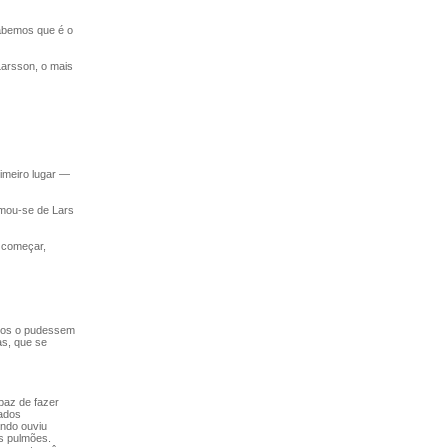
abemos que é o
arsson, o mais
imeiro lugar —
imou-se de Lars
 começar,
odos o pudessem
as, que se
paz de fazer
dados
ando ouviu
os pulmões.