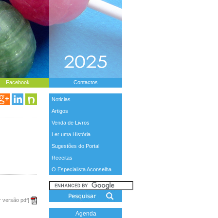
Facebook
Contactos
Noticias
Artigos
Venda de Livros
Ler uma História
Sugestões do Portal
Receitas
O Especialista Aconselha
r versão pdf]
Agenda