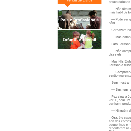
Venda de Livros
pouco delicado 
— Não têm mai
mais hábil de t
— Pode ser que
hábil.
Cercavam-nos 
— Mas começai 
Lars Larsson, 
— Não compreen
disse ele.
Mas Nils Elofs
Larsson e disse
— Compreendo q
senão vou enxo
Sem mostrar có
— Sim, tem raz
Fez sinal a Jo
ver. E, com um 
partiram, prod
— Ninguém dirá
Ora, é o caso 
sair das cordas
pequeninos e m
rebentarem as c