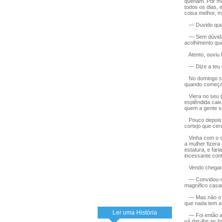
queriam. Por ma
todos os dias, 
coisa melhor, m
— Duvido que 
— Sem dúvida, 
acolhimento que
Atento, ouviu L
— Dize a teu a
No domingo segu
quando começav
Viera no seu pr
esplêndida caix
quem a gente se
Pouco depois d
cortejo que cer
Vinha com o seu
a mulher fizer
estatura, e fari
incessante con
Vendo chegar J
— Convidou-o t
magnífico casa
— Mas não o co
que nada tem a 
Ler uma História
— Foi então al
vá dar-lhe as b