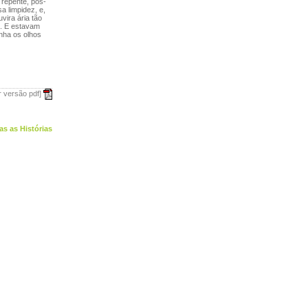
 repente, pôs-
a limpidez, e,
vira ária tão
to. E estavam
nha os olhos
r versão pdf]
as as Histórias