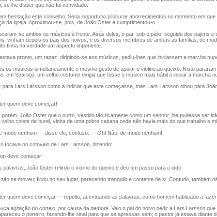
, se lhe disser que não foi convidado.
em hesitação este conselho. Seria inoportuno procurar aborrecimentos no momento em que 
a da igreja. Aproximou-se, pois, de João Oster e cumprimentou-o.
ocaram-se ambos os músicos à frente. Atrás deles, o par, sob o pálio, seguido dos pajens e
ois; vinham depois os pais dos noivos, e os diversos membros de ambas as famílias, de mo
 tinha na verdade um aspecto imponente.
tava pronto, um rapaz, dirigindo-se aos músicos, pediu-lhes que iniciassem a marcha nupc
os músicos simultaneamente o mesmo gesto de apoiar o violino ao queixo. Nisto pararam 
e, em Svarstjo, um velho costume exigia que fosse o músico mais hábil a iniciar a marcha nu
para Lars Larsson como a indicar que este começasse, mas Lars Larsson olhou para João
er quem deve começar!
rém, João Oster que o outro, vestido tão ricamente como um senhor, lhe pudesse ser infer
elho colete de burel, vinha de uma pobre cabana onde não havia mais do que trabalho e mi
modo nenhum — disse ele, confuso. — Oh! Não, de modo nenhum!
o tocava no cotovelo de Lars Larsson, dizendo:
on deve começar!
alavras, João Oster retirou o violino do queixo e deu um passo para o lado.
ão se moveu; ficou no seu lugar, parecendo tranquilo e contente de si. Contudo, também nã
 quem deve começar — repetiu, acentuando as palavras, como homem habituado a fazer 
a agitação no cortejo, por causa da demora. Veio o pai do noivo pedir a Lars Larsson qu
 apareceu o porteiro, fazendo-lhe sinal para que se apressas sem; o pastor já estava diante do