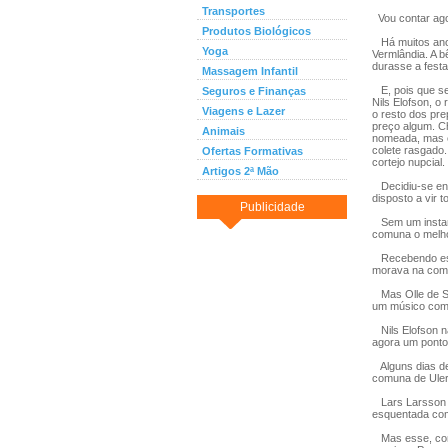
Transportes
Vou contar agor
Produtos Biológicos
Há muitos anos
Yoga
Vermlândia. A bê
durasse a festa
Massagem Infantil
E, pois que se
Seguros e Finanças
Nils Elofson, o
Viagens e Lazer
o resto dos pre
preço algum. C
Animais
nomeada, mas e
colete rasgado.
Ofertas Formativas
cortejo nupcial.
Artigos 2ª Mão
Decidiu-se enf
disposto a vir 
Publicidade
Sem um instant
comuna o melho
Recebendo esta 
morava na comun
Mas Olle de Sa
um músico como 
Nils Elofson n
agora um ponto
Alguns dias dep
comuna de Uler
Lars Larsson e
esquentada com
Mas esse, como