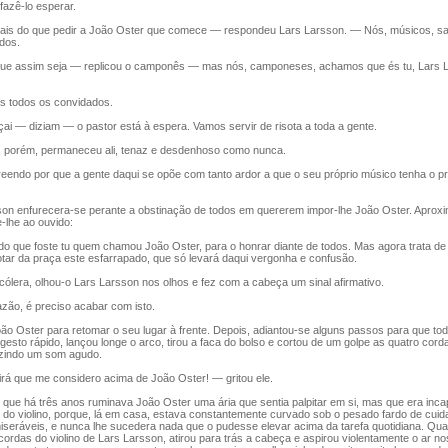
fazê-lo esperar.
s do que pedir a João Oster que comece — respondeu Lars Larsson. — Nós, músicos, s
odos.
 assim seja — replicou o camponês — mas nós, camponeses, achamos que és tu, Lars L
todos os convidados.
— diziam — o pastor está à espera. Vamos servir de risota a toda a gente.
porém, permaneceu ali, tenaz e desdenhoso como nunca.
do por que a gente daqui se opõe com tanto ardor a que o seu próprio músico tenha o pr
on enfurecera-se perante a obstinação de todos em quererem impor-lhe João Oster. Aprox
-lhe ao ouvido:
ue foste tu quem chamou João Oster, para o honrar diante de todos. Mas agora trata de
tar da praça este esfarrapado, que só levará daqui vergonha e confusão.
lera, olhou-o Lars Larsson nos olhos e fez com a cabeça um sinal afirmativo.
ão, é preciso acabar com isto.
ão Oster para retomar o seu lugar à frente. Depois, adiantou-se alguns passos para que t
gesto rápido, lançou longe o arco, tirou a faca do bolso e cortou de um golpe as quatro cord
uzindo um som agudo.
 que me considero acima de João Oster! — gritou ele.
que há três anos ruminava João Oster uma ária que sentia palpitar em si, mas que era inca
 do violino, porque, lá em casa, estava constantemente curvado sob o pesado fardo de cui
iseráveis, e nunca lhe sucedera nada que o pudesse elevar acima da tarefa quotidiana. Qu
ordas do violino de Lars Larsson, atirou para trás a cabeça e aspirou violentamente o ar n