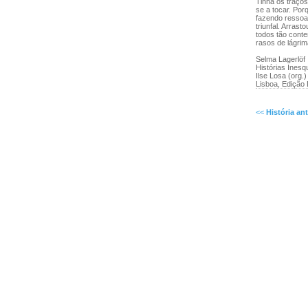
Tinha os traços
se a tocar. Por
fazendo ressoar
triunfal. Arras
todos tão cont
rasos de lágrim
Selma Lagerlöf
Histórias Inesq
Ilse Losa (org.)
Lisboa, Edição L
<<
História ant