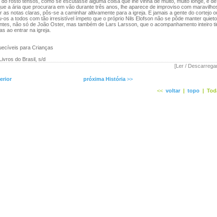
 do rosto tensos, como se escutasse alguma coisa que lhe vinha de muito, muito longe, e de
que a ária que procurara em vão durante três anos, lhe aparece de improviso com maravilhos
 as notas claras, pôs-se a caminhar altivamente para a igreja. E jamais a gente do cortejo ou
tou-os a todos com tão irresistível ímpeto que o próprio Nils Elofson não se pôde manter quie
entes, não só de João Oster, mas também de Lars Larsson, que o acompanhamento inteiro ti
as ao entrar na igreja.
uecíveis para Crianças
ivros do Brasil, s/d
[Ler / Descarrega
erior
próxima História
>>
<<
voltar
|
topo
|
Tod