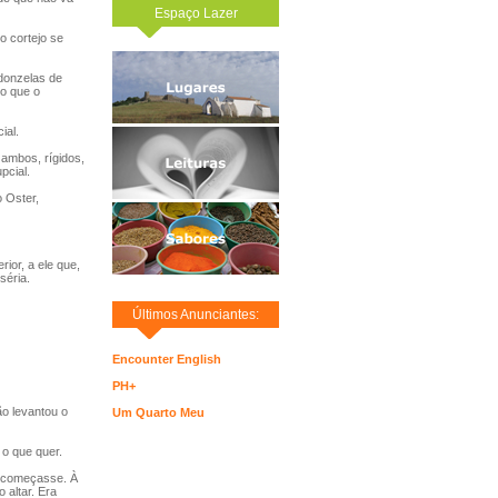
Espaço Lazer
o cortejo se
 donzelas de
do que o
ial.
ambos, rígidos,
pcial.
 Oster,
ior, a ele que,
séria.
Últimos Anunciantes:
Encounter English
PH+
o levantou o
Um Quarto Meu
o que quer.
e começasse. À
 altar. Era