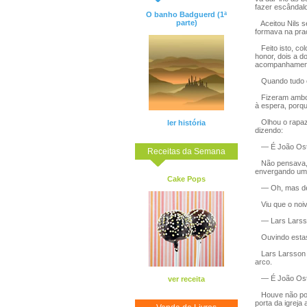
fazer escândalo
O banho Badguerd (1ª
parte)
Aceitou Nils s
formava na praç
Feito isto, col
honor, dois a d
acompanhamento
Quando tudo es
Fizeram ambos 
à espera, porqu
Olhou o rapaz 
ler história
dizendo:
— É João Ost
Receitas da Semana
Não pensava, po
envergando um v
Cake Pops
— Oh, mas de 
Viu que o noiv
— Lars Larss
Ouvindo estas p
Lars Larsson n
arco.
— É João Oster
ver receita
Houve não pouc
porta da igreja