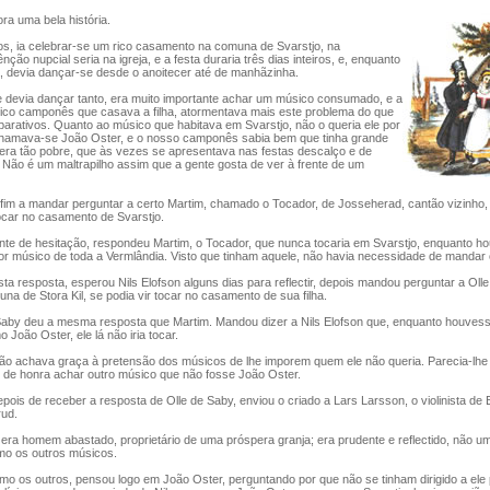
a uma bela história.
, ia celebrar-se um rico casamento na comuna de Svarstjo, na
nção nupcial seria na igreja, e a festa duraria três dias inteiros, e, enquanto
, devia dançar-se desde o anoitecer até de manhãzinha.
 devia dançar tanto, era muito importante achar um músico consumado, e a
 rico camponês que casava a filha, atormentava mais este problema do que
parativos. Quanto ao músico que habitava em Svarstjo, não o queria ele por
hamava-se João Oster, e o nosso camponês sabia bem que tinha grande
ra tão pobre, que às vezes se apresentava nas festas descalço e de
 Não é um maltrapilho assim que a gente gosta de ver à frente de um
im a mandar perguntar a certo Martim, chamado o Tocador, de Josseherad, cantão vizinho,
tocar no casamento de Svarstjo.
e de hesitação, respondeu Martim, o Tocador, que nunca tocaria em Svarstjo, enquanto h
r músico de toda a Vermlândia. Visto que tinham aquele, não havia necessidade de mandar
resposta, esperou Nils Elofson alguns dias para reflectir, depois mandou perguntar a Olle
a de Stora Kil, se podia vir tocar no casamento de sua filha.
by deu a mesma resposta que Martim. Mandou dizer a Nils Elofson que, enquanto houvess
João Oster, ele lá não iria tocar.
ão achava graça à pretensão dos músicos de lhe imporem quem ele não queria. Parecia-lhe 
 de honra achar outro músico que não fosse João Oster.
ois de receber a resposta de Olle de Saby, enviou o criado a Lars Larsson, o violinista de
ud.
ra homem abastado, proprietário de uma próspera granja; era prudente e reflectido, não 
o os outros músicos.
 os outros, pensou logo em João Oster, perguntando por que não se tinham dirigido a ele 