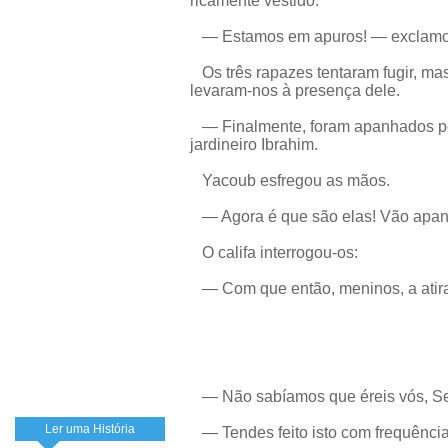
ricamente vestido.
— Estamos em apuros! — exclamou 
Os três rapazes tentaram fugir, ma
levaram-nos à presença dele.
— Finalmente, foram apanhados pelo
jardineiro Ibrahim.
Yacoub esfregou as mãos.
— Agora é que são elas! Vão apanh
O califa interrogou-os:
— Com que então, meninos, a atirar
— Não sabíamos que éreis vós, S
Ler uma História
— Tendes feito isto com frequênci