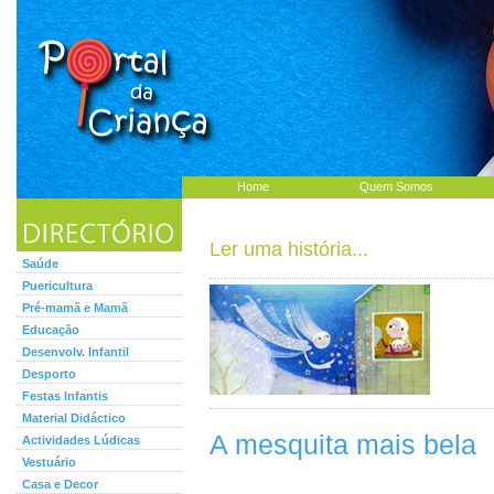
Home
Quem Somos
Ler uma história...
Saúde
Puericultura
Pré-mamã e Mamã
Educação
Desenvolv. Infantil
Desporto
Festas Infantis
Material Didáctico
A mesquita mais bela
Actividades Lúdicas
Vestuário
Casa e Decor