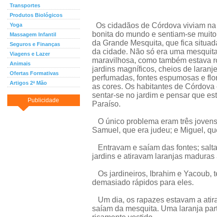
Transportes
Produtos Biológicos
Os cidadãos de Córdova viviam na
Yoga
bonita do mundo e sentiam-se muito
Massagem Infantil
da Grande Mesquita, que fica situad
Seguros e Finanças
da cidade. Não só era uma mesquit
Viagens e Lazer
maravilhosa, como também estava r
Animais
jardins magníficos, cheios de laranje
Ofertas Formativas
perfumadas, fontes espumosas e flo
Artigos 2ª Mão
as cores. Os habitantes de Córdov
sentar-se no jardim e pensar que e
Publicidade
Paraíso.
O único problema eram três jovens
Samuel, que era judeu; e Miguel, que
Entravam e saíam das fontes; salta
jardins e atiravam laranjas madura
Os jardineiros, Ibrahim e Yacoub, 
demasiado rápidos para eles.
Um dia, os rapazes estavam a atira
saíam da mesquita. Uma laranja pa