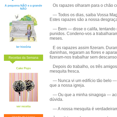
Os rapazes olharam para o chão co
A pequena NÃO e a grande
NÃO
— Todos os dias, saiba Vossa Magn
Estes rapazes são a nossa desgraça
— Bem — disse o califa, tentando n
punidos. Condeno-vos a trabalharam 
meses.
ler história
E os rapazes assim fizeram. Durant
daninhas, regaram as flores e apara
fizeram-nos trabalhar sem descanso
Receitas da Semana
Depois do trabalho, os três amigos
Cake Pops
mesquita fresca.
— Nunca vi um edifício tão belo —
que a nossa igreja.
— Ou que a minha sinagoga — acre
dúvida.
ver receita
— A nossa mesquita é verdadeiram