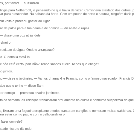
, por favor! — sussurrou.
rigia para Nethercott, ia pensando no que havia de fazer. Caminhava afastado dos outros, 
gar para o esconder. Na cabana da horta. Com um pouco de sorte e cautela, ninguém daria p
m volta e pareceu gostar do lugar.
r de palha para a tua cama e de comida — disse-lhe o rapaz.
 disse uma voz atrás dele.
dineiro.
ecisam de água. Onde o arranjaste?
 O dono ia matá-lo.
 não está certo, pois não? Tenho sandes e leite. Achas que chega?
 juntos.
 disse o jardineiro. — Vamos chamar-lhe Francis, como o famoso navegador, Francis D
e que o tenho — disse Sam.
 comigo — prometeu o velho jardineiro.
o da semana, as crianças trabalharam arduamente na quinta e nenhuma suspeitava de que
e, fizeram uma fogueira crepitante e todos cantaram canções e comeram muitas salsichas.
ra estar com o pato e com o velho jardineiro.
fazer com ele?
ado nisso o dia todo.