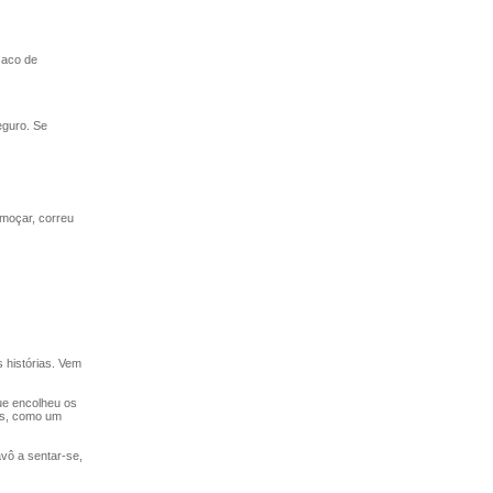
saco de
eguro. Se
moçar, correu
 histórias. Vem
e encolheu os
es, como um
vô a sentar-se,