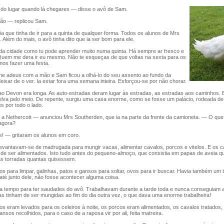
do lugar quando lá chegares — disse o avô de Sam.
o — replicou Sam.
que tinha de ir para a quinta de qualquer forma. Todos os alunos de Mrs
 Além do mais, o avô tinha dito que ia ser bom para ele.
cidade como tu pode aprender muito numa quinta. Há sempre ar fresco e
Quem me dera ir eu mesmo. Não te esqueças de que voltas na sexta para os
os fazer uma festa.
e adeus com a mão e Sam ficou a olhá-lo do seu assento ao fundo da
eixar de o ver. Ia estar fora uma semana inteira. Esforçou-se por não chorar.
o Devon era longa. As auto-estradas deram lugar às estradas, as estradas aos caminhos.
relva pelo meio. De repente, surgiu uma casa enorme, como se fosse um palácio, rodeada d
s por todo o lado.
ethercott — anunciou Mrs Southerden, que ia na parte da frente da camioneta. — O que
 agora?
! — gritaram os alunos em coro.
evantavam-se de madrugada para mungir vacas, alimentar cavalos, porcos e vitelos. E os c
de ser alimentados. Isto tudo antes do pequeno-almoço, que consistia em papas de aveia q
as torradas quantas quisessem.
 para limpar, galinhas, patos e gansos para soltar, ovos para ir buscar. Havia também um 
r até junto dele, não fosse acontecer alguma coisa.
tempo para ter saudades do avô. Trabalhavam durante a tarde toda e nunca conseguiam 
as tinham de ser mungidas ao fim do dia outra vez, o que dava uma enorme trabalheira!
 eram levados para os celeiros à noite, os porcos eram alimentados, os cavalos tratados, 
nsos recolhidos, para o caso de a raposa vir por ali, feita matreira.