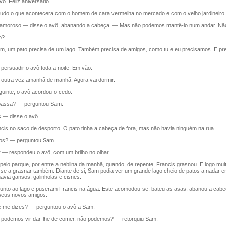
ô. Feliz aniversário.
udo o que acontecera com o homem de cara vermelha no mercado e com o velho jardineiro 
moroso — disse o avô, abanando a cabeça. — Mas não podemos mantê-lo num andar. Não 
o?
 um pato precisa de um lago. Também precisa de amigos, como tu e eu precisamos. E pre
persuadir o avô toda a noite. Em vão.
tra vez amanhã de manhã. Agora vai dormir.
inte, o avô acordou-o cedo.
assa? — perguntou Sam.
— disse o avô.
s no saco de desporto. O pato tinha a cabeça de fora, mas não havia ninguém na rua.
? — perguntou Sam.
— respondeu o avô, com um brilho no olhar.
o parque, por entre a neblina da manhã, quando, de repente, Francis grasnou. E logo mui
se a grasnar também. Diante de si, Sam podia ver um grande lago cheio de patos a nadar e
via gansos, galinholas e cisnes.
nto ao lago e puseram Francis na água. Este acomodou-se, bateu as asas, abanou a cabeça
 seus novos amigos.
me dizes? — perguntou o avô a Sam.
odemos vir dar-lhe de comer, não podemos? — retorquiu Sam.