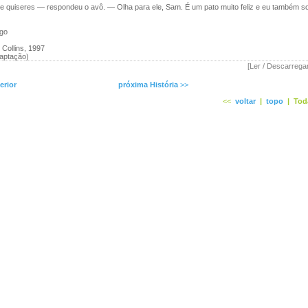
uiseres — respondeu o avô. — Olha para ele, Sam. É um pato muito feliz e eu também
rgo
Collins, 1997
aptação)
[Ler / Descarrega
erior
próxima História
>>
<<
voltar
|
topo
|
Tod