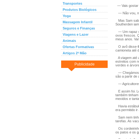
Transportes
— Vais gostar 
Produtos Biológicos
— Não vou, nã
Yoga
Mas Sam sabia 
Massagem Infantil
Southerden iam.
Seguros e Finanças
— Um rapaz da 
Viagens e Lazer
ovos frescos. 
meus anos. Vam
Animais
O avô disse-lh
Ofertas Formativas
camioneta até d
Artigos 2ª Mão
A viagem até a
estreitos com 
Publicidade
verdes e árvore
— Chegámos a N
são a partir de
— Agricultores
E assim foi. L
também tinham 
mexidos e tant
Havia estábulos
era permitido i
Sam nem tinha 
tarefas. As vac
Os cordeirinhos
os patos e os ga