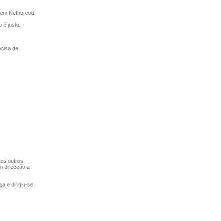
em Nethercott.
é justo.
cisa de
tos outros
m direcção a
 e dirigiu-se