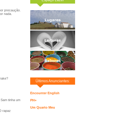
por precaução.
or nada.
rake?
Últimos Anunciantes:
Encounter English
 Sam tinha um
PH+
Um Quarto Meu
 O rapaz