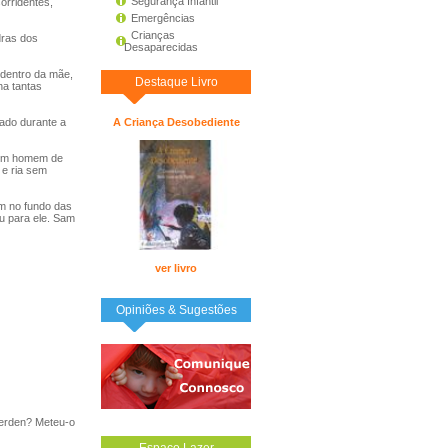
Segurança Infantil
orridentes,
Emergências
Crianças
dras dos
Desaparecidas
 dentro da mãe,
Destaque Livro
ha tantas
ado durante a
A Criança Desobediente
a um homem de
 e ria sem
am no fundo das
u para ele. Sam
ver livro
Opiniões & Sugestões
herden? Meteu-o
Espaço Lazer