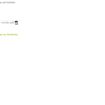
 sou um homem
r versão pdf]
as as Histórias