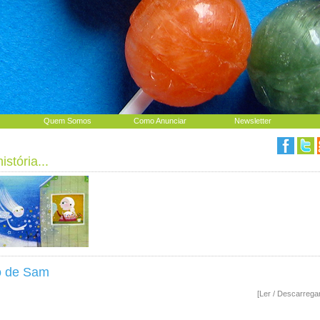
Quem Somos
Como Anunciar
Newsletter
stória...
o de Sam
[Ler / Descarrega