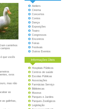
Ateliers
Cinema
Concertos
Contos
Dança
Exposições
Teatro
Congressos
Encontros
Feiras
 Eram caminhos
Festivais
e campos
Outros Eventos
 é que vocês
Informações Úteis
Hospitais Públicos
arneiros
Centros de saúde
uentes, ovos
Escolas Públicas
Associações
touro, mas não
Farmácias Serviço
Bibliotecas
acabar as
Museus
Parques e Jardins
e as galinhas,
Parques Zoológicos
Legislação