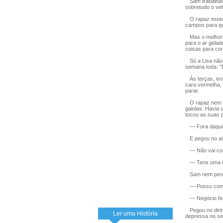
Sam trabalhava
sobretudo o vel
O rapaz estava
campos para qu
Mas o melhor d
para o ar gelado
coisas para con
Só a Lisa não 
semana toda: "
Às terças, era
cara vermelha,
parar.
O rapaz nem co
gaiolas. Havia
tocou as suas 
— Fora daqui! 
E pegou no ani
— Não vai comê
— Tens uma ide
Sam nem pens
— Posso comprá
— Negócio fec
Pegou no dinhe
Ler uma História
depressa no se