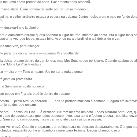
o meu avô como prenda de anos. Faz setenta anos amanhã.
inha idade. É um homem de sorte por ter um neto como tu.
nte, o velho jardineiro estava à espera na cabana. Juntos, colocaram o pato no fundo do 
m.
 desejou-lhe o jardineiro.
a a camioneta porque queria apanhar o lugar de trás, mesmo ao canto. Era o lugar mais s
se uma vez que fosse, estava feito. Acenou para o jardineiro até deixar de o ver.
s uma vez, para almoçar.
 para fora da camioneta — ordenou Mrs Southerden.
 deixar o saco dentro da camioneta, mas Mrs Southerden obrigou-o. Quando acabou de al
as a "Mona Lisa" já lá estava.
 — disse. — Tens um pato. Vou contar a toda a gente.
é junto da professora.
 o Sam tem um pato no saco!
 pegou em Francis e pô-lo dentro do casaco.
teta — pediu Mrs Southerden. — Tens-te portado mal toda a semana. E agora até inventas
nte, junto dos que enjoam.
ora — continuou Lisa — é verdade. Ele tem mesmo um pato. Todos olharam para Sam, qu
 o saco do avesso para que todos pudessem ver. Lisa abriu e fechou a boca, repetidas vez
io. Sam sorriu com doçura, mas o caminho até casa custou a passar.
or ver o avô. Quando chegaram, correu logo para os degraus do apartamento. Obrigou o a
echados, enquanto punha um banho a correr para Francis. Depois chamou o avô.