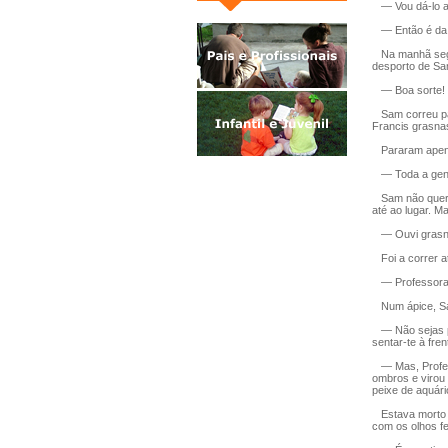
— Vou dá-lo a
— Então é da m
Na manhã segui
desporto de Sa
— Boa sorte! —
Sam correu par
Francis grasnas
Pararam apena
— Toda a gente
Sam não queria
até ao lugar. M
— Ouvi grasnar
Foi a correr at
— Professora,
Num ápice, Sam
— Não sejas pa
sentar-te à fre
— Mas, Profess
ombros e virou
peixe de aquár
Estava morto p
com os olhos f