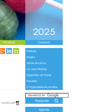
Facebook
Contactos
Noticias
Artigos
Venda de Livros
Ler uma História
Sugestões do Portal
Receitas
O Especialista Aconselha
r versão pdf]
Agenda