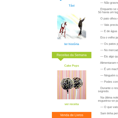
— Não grasnes
Táxi
Enquanto se di
Só havia um lu
O pato olhou e
— Vais precisa
— E de água —
Era o velho jar
— Os patos pr
ler história
— No mercado.
Receitas da Semana
— Eis algo que
Alimentaram-no
Cake Pops
— É um macho —
— Ninguém sab
— Podes contar
Durante o rest
segredo.
Na última noit
esgueirou-se pa
ver receita
— O que vais 
Sam tinha pens
Venda de Livros