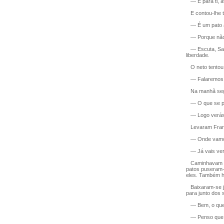
— É para ti, av
E contou-lhe t
— É um pato a
— Porque nã
— Escuta, Sam,
liberdade.
O neto tentou 
— Falaremos ou
Na manhã segu
— O que se p
— Logo verás 
Levaram Franci
— Onde vamos
— Já vais ver 
Caminhavam pel
patos puseram-
eles. Também ha
Baixaram-se ju
para junto dos
— Bem, o que 
— Penso que p