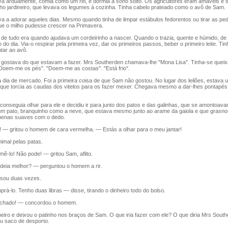
 arduamente, comia como um rei, e dormia a sono solto. Os agricultores eram amáveis e s
ho jardineiro, que levava os legumes à cozinha. Tinha cabelo prateado como o avô de Sam.
 a adorar aqueles dias. Mesmo quando tinha de limpar estábulos fedorentos ou tirar as pe
e o milho pudesse crescer na Primavera.
e tudo era quando ajudava um cordeirinho a nascer. Quando o trazia, quente e húmido, de
 do dia. Via-o respirar pela primeira vez, dar os primeiros passos, beber o primeiro leite. Tin
tar ao avô.
gostava do que estavam a fazer. Mrs Southerden chamava-lhe "Mona Lisa". Tinha-se queix
Doem-me os pés". "Doem-me as costas". "Está frio".
 dia de mercado. Foi a primeira coisa de que Sam não gostou. No lugar dos leilões, estav
 que torcia as caudas dos vitelos para os fazer mexer. Chegava mesmo a dar-lhes pontapés
nseguia olhar para ele e decidiu ir para junto dos patos e das galinhas, que se amontoav
 um pato, branquinho como a neve, que estava mesmo junto ao arame da gaiola e que grasno
penas suaves com o dedo.
— gritou o homem de cara vermelha. — Estás a olhar para o meu jantar!
mal pelas patas.
-lo! Não pode! — gritou Sam, aflito.
ia melhor? — perguntou o homem a rir.
ou duas vezes.
-lo. Tenho duas libras — disse, tirando o dinheiro todo do bolso.
hado! — concordou o homem.
iro e deixou o patinho nos braços de Sam. O que iria fazer com ele? O que diria Mrs Sout
u saco de desporto.