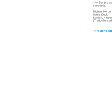
— Sempre que q
muito feliz.
Michael Morpu
Sam’s Duck
London, Harper 
(Tradução e ad
<<
História ant