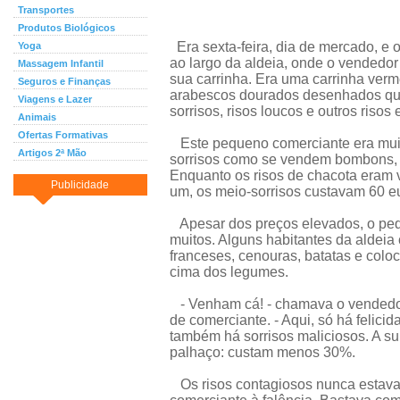
Transportes
Produtos Biológicos
Era sexta-feira, dia de mercado, e 
Yoga
ao largo da aldeia, onde o vendedor 
Massagem Infantil
sua carrinha. Era uma carrinha ver
Seguros e Finanças
arabescos dourados desenhados qu
Viagens e Lazer
sorrisos, risos loucos e outros risos
Animais
Ofertas Formativas
Este pequeno comerciante era muit
Artigos 2ª Mão
sorrisos como se vendem bombons, 
Enquanto os risos de chacota eram 
Publicidade
um, os meio-sorrisos custavam 60 e
Apesar dos preços elevados, o peq
muitos. Alguns habitantes da aldeia
franceses, cenouras, batatas e col
cima dos legumes.
- Venham cá! - chamava o vendedor
de comerciante. - Aqui, só há felici
também há sorrisos maliciosos. A su
palhaço: custam menos 30%.
Os risos contagiosos nunca estav