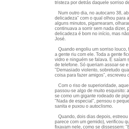
tristeza por detrás daquele sorriso
Num outro dia, no autocarro 38, abr
delicadeza" com o qual olhou para 
alguns minutos, pigarrearam, olhara
continuava a sorrir sem nada dizer, 
delicadeza é bom no início, mas nã
José.
Quando engoliu um sorriso louco, foi
a gente riu com ele. Toda a gente f
vidro e ninguém se falava. E saíam 
de telefone. Só queriam assoar-se e 
"Demasiado violento, sobretudo qu
coisa para fazer amigos", escreveu 
Com o riso de superioridade, aquele
passou-se algo de muito esquisito: 
se como um gigante rodeado de pig
"Nada de especial", pensou o pequen
sanita e puxou o autoclismo.
Quando, dois dias depois, estreou o
parece com um gemido), verificou q
fixavam nele, como se dissessem: "