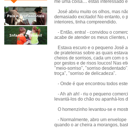
me uma coisa… estás interessado e
José abriu muito os olhos, mas não
demasiado excitado! No entanto, o 
interiores, tinha compreendido.
- Então, entra! - convidou o comerc
acabe de atender os meus clientes,
Estava escuro e o pequeno José ar
de prateleiras sobre as quais estav
cheios de sorrisos, cada um com o 
por gestos e de risos loucos! Nas et
"meio-sorriso", "sorriso desdentado", 
troça", "sorriso de delicadeza".
- Onde é que encontrou todos estes
- Ah ah ah! - riu o pequeno comerci
levantá-los do chão ou apanhá-los d
O homenzinho levantou-se e mostro
- Normalmente, abro um envelope e a
quando o ar cheira a morangos, bast