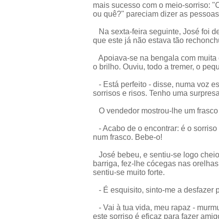
mais sucesso com o meio-sorriso: "O
ou quê?" pareciam dizer as pessoas
Na sexta-feira seguinte, José foi 
que este já não estava tão rechonch
Apoiava-se na bengala com muita di
o brilho. Ouviu, todo a tremer, o pe
- Está perfeito - disse, numa voz es
sorrisos e risos. Tenho uma surpresa 
O vendedor mostrou-lhe um frasco 
- Acabo de o encontrar: é o sorriso
num frasco. Bebe-o!
José bebeu, e sentiu-se logo cheio
barriga, fez-lhe cócegas nas orelhas
sentiu-se muito forte.
- É esquisito, sinto-me a desfazer p
- Vai à tua vida, meu rapaz - murm
este sorriso é eficaz para fazer amig