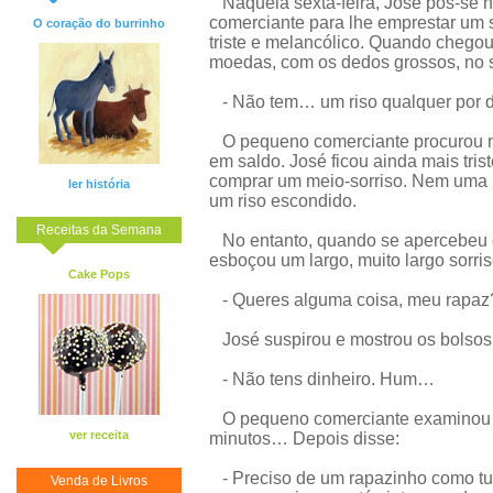
Naquela sexta-feira, José pôs-se na
comerciante para lhe emprestar um so
O coração do burrinho
triste e melancólico. Quando chegou
moedas, com os dedos grossos, no s
- Não tem… um riso qualquer por 
O pequeno comerciante procurou nu
em saldo. José ficou ainda mais tris
comprar um meio-sorriso. Nem uma m
ler história
um riso escondido.
Receitas da Semana
No entanto, quando se apercebeu 
esboçou um largo, muito largo sorris
Cake Pops
- Queres alguma coisa, meu rapaz?
José suspirou e mostrou os bolsos 
- Não tens dinheiro. Hum…
O pequeno comerciante examinou J
ver receita
minutos… Depois disse:
- Preciso de um rapazinho como tu,
Venda de Livros