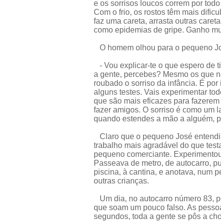
e os sorrisos loucos correm por todo 
Com o frio, os rostos têm mais dific
faz uma careta, arrasta outras careta
como epidemias de gripe. Ganho mui
O homem olhou para o pequeno J
- Vou explicar-te o que espero de ti
a gente, percebes? Mesmo os que n
roubado o sorriso da infância. É por
alguns testes. Vais experimentar tod
que são mais eficazes para fazerem 
fazer amigos. O sorriso é como um l
quando estendes a mão a alguém, 
Claro que o pequeno José entendia.
trabalho mais agradável do que test
pequeno comerciante. Experimentou, 
Passeava de metro, de autocarro, pun
piscina, à cantina, e anotava, num p
outras crianças.
Um dia, no autocarro número 83, pô
que soam um pouco falso. As pesso
segundos, toda a gente se pôs a ch