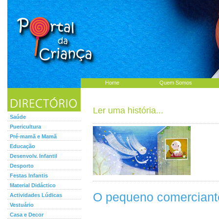
Home
Quem Somos
Ler uma história...
Saúde
Puericultura
Pré-mamã e Mamã
Educação
Desenvolv. Infantil
Desporto
Festas Infantis
Material Didáctico
O pequeno comerciante
Actividades Lúdicas
Vestuário
Casa e Decor