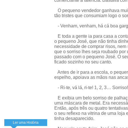
comerciante à falência. Bastava comp
O pequeno vendedor ganhava muito 
tão tristes que consumiam logo o sor
- Venham, venham, há cá boa garga
E toda a gente ia para casa a cont
o pequeno José, que não tinha dinh
necessidade de comprar risos, nem 
que o sorriso lhes seja roubado por 
passado com o pequeno José. O seu 
ficado sozinho no seu canto.
Antes de ir para a escola, o peque
espelho, apoiava as mãos nas ancas,
- Ri-te, vá lá, ri-te! 1, 2, 3… Sorriso!
E exibia um belo sorriso de palhaç
uma máscara de metal. Era necessári
Então, após três ou quatro tentativ
o seu reflexo na vitrina de uma loja 
tinha desaparecido.
Ler uma História