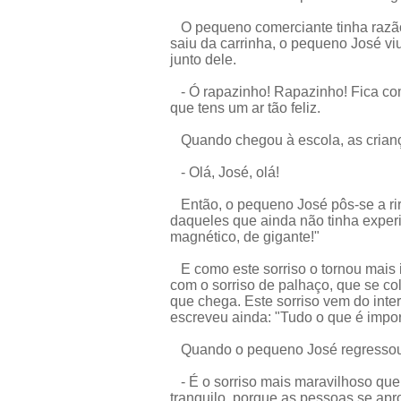
O pequeno comerciante tinha razão
saiu da carrinha, o pequeno José viu
junto dele.
- Ó rapazinho! Rapazinho! Fica comig
que tens um ar tão feliz.
Quando chegou à escola, as crian
- Olá, José, olá!
Então, o pequeno José pôs-se a rir
daqueles que ainda não tinha exper
magnético, de gigante!"
E como este sorriso o tornou mais i
com o sorriso de palhaço, que se c
que chega. Este sorriso vem do inter
escreveu ainda: "Tudo o que é impo
Quando o pequeno José regressou à 
- É o sorriso mais maravilhoso que 
tranquilo, porque as pessoas se ap