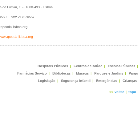
 do Lumiar, 15 - 1600-493 - Lisboa
550 - fax: 217520557
apecda-lisboa.org
/www.apecda-lisboa.org
Hospitais Públicos
|
Centros de saúde
|
Escolas Públicas
|
Farmácias Serviço
|
Bibliotecas
|
Museus
|
Parques e Jardins
|
Parqu
Legislação
|
Segurança Infantil
|
Emergências
|
Crianças
<<
voltar
|
topo