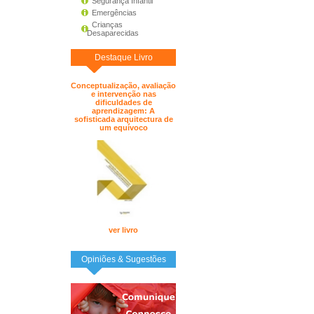
Segurança Infantil
Emergências
Crianças
Desaparecidas
Destaque Livro
Conceptualização, avaliação
e intervenção nas
dificuldades de
aprendizagem: A
sofisticada arquitectura de
um equívoco
ver livro
Opiniões & Sugestões