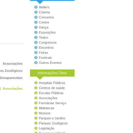
Ateliers
Cinema
Concertos
Contos
Dança
Exposições
Teatro
Congressos
Encontros
Feiras
Festivais
Outros Eventos
Associações
es Zoológicos
Informações Úteis
 Desaparecidas
Hospitais Públicos
Centros de saúde
|
Associações
Escolas Públicas
Associações
Farmácias Serviço
Bibliotecas
Museus
Parques e Jardins
Parques Zoológicos
Legislação