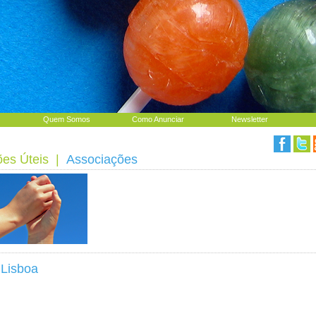
Quem Somos
Como Anunciar
Newsletter
ões Úteis
|
Associações
 Lisboa