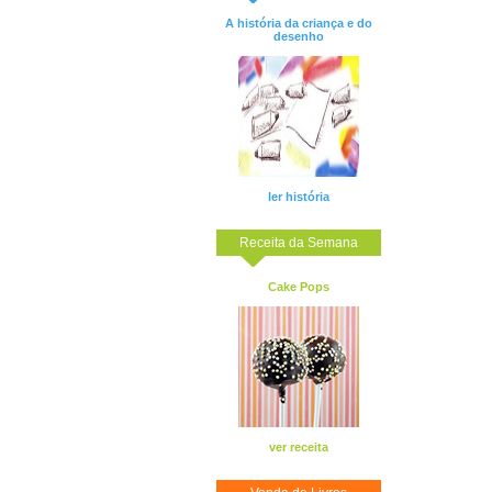
A história da criança e do
desenho
ler história
Receita da Semana
Cake Pops
ver receita