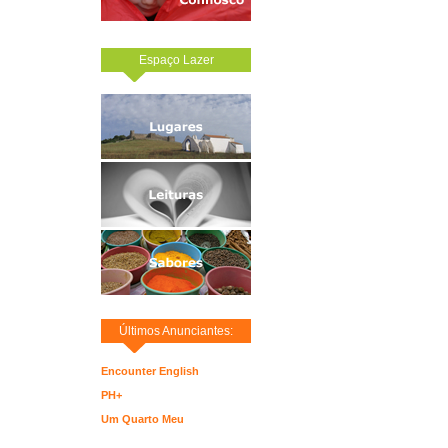
Espaço Lazer
Últimos Anunciantes:
Encounter English
PH+
Um Quarto Meu