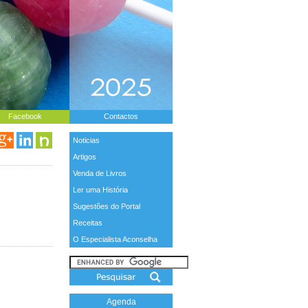
Facebook
Contactos
Noticias
Artigos
Venda de Livros
Ler uma História
Sugestões do Portal
Receitas
O Especialista Aconselha
Agenda