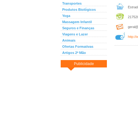
Transportes
Estrada
Produtos Biológicos
Yoga
217520
Massagem Infantil
geral@
Seguros e Finanças
Viagens e Lazer
http:/
Animais
Ofertas Formativas
Artigos 2ª Mão
Publicidade