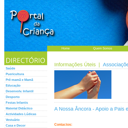
Home
Quem Somos
Informações Úteis
|
Associaçõ
Saúde
Puericultura
Pré-mamã e Mamã
Educação
Desenvolv. Infantil
Desporto
Festas Infantis
A Nossa Âncora - Apoio a Pais 
Material Didáctico
Actividades Lúdicas
Vestuário
Contactos:
Casa e Decor