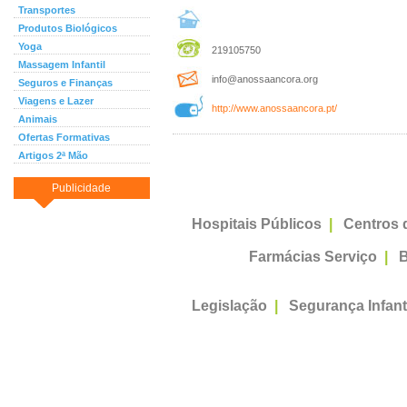
Transportes
Produtos Biológicos
Yoga
219105750
Massagem Infantil
info@anossaancora.org
Seguros e Finanças
Viagens e Lazer
http://www.anossaancora.pt/
Animais
Ofertas Formativas
Artigos 2ª Mão
Publicidade
Hospitais Públicos
|
Centros 
Farmácias Serviço
|
B
Legislação
|
Segurança Infant