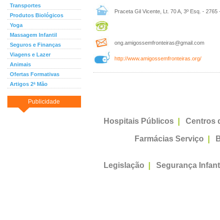
Transportes
Praceta Gil Vicente, Lt. 70 A, 3º Esq. - 2765 -
Produtos Biológicos
Yoga
Massagem Infantil
ong.amigossemfronteiras@gmail.com
Seguros e Finanças
Viagens e Lazer
http://www.amigossemfronteiras.org/
Animais
Ofertas Formativas
Artigos 2ª Mão
Publicidade
Hospitais Públicos
|
Centros 
Farmácias Serviço
|
B
Legislação
|
Segurança Infant