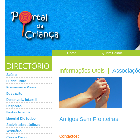
Home
Quem Somos
Informações Úteis
|
Associaçõ
Saúde
Puericultura
Pré-mamã e Mamã
Educação
Desenvolv. Infantil
Desporto
Festas Infantis
Amigos Sem Fronteiras
Material Didáctico
Actividades Lúdicas
Vestuário
Contactos:
Casa e Decor