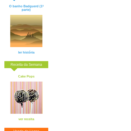
O banho Badguerd (1ª
parte)
ler história
Receita da Semana
Cake Pops
ver receita