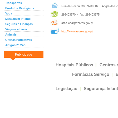
Transportes
Rua da Rocha, 38 - 9700-169 - Angra do H
Produtos Biológicos
Yoga
295403570 - fax: 295403575
Massagem Infantil
sras-coa@azores.gov.pt
Seguros e Finanças
Viagens e Lazer
http://www.azores.gov.pt
Animais
Ofertas Formativas
Artigos 2ª Mão
Publicidade
Hospitais Públicos
|
Centros 
Farmácias Serviço
|
B
Legislação
|
Segurança Infant