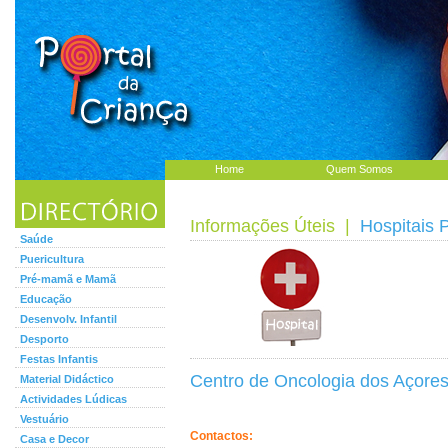
Home
Quem Somos
Informações Úteis
|
Hospitais 
Saúde
Puericultura
Pré-mamã e Mamã
Educação
Desenvolv. Infantil
Desporto
Festas Infantis
Centro de Oncologia dos Açore
Material Didáctico
Actividades Lúdicas
Vestuário
Contactos:
Casa e Decor