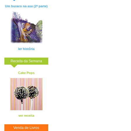
Um buraco na asa (2ª parte)
ler história
Receita da Semana
Cake Pops
ver receita
Venda de Livros