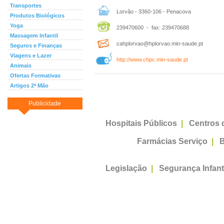
Transportes
Lorvão - 3360-106 - Penacova
Produtos Biológicos
Yoga
239470600 - fax: 239470688
Massagem Infantil
cahplorvao@hplorvao.min-saude.pt
Seguros e Finanças
Viagens e Lazer
http://www.chpc.min-saude.pt
Animais
Ofertas Formativas
Artigos 2ª Mão
Publicidade
Hospitais Públicos
|
Centros 
Farmácias Serviço
|
B
Legislação
|
Segurança Infant