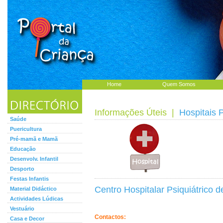
Home
Quem Somos
Informações Úteis
|
Hospitais 
Saúde
Puericultura
Pré-mamã e Mamã
Educação
Desenvolv. Infantil
Desporto
Festas Infantis
Centro Hospitalar Psiquiátrico 
Material Didáctico
Actividades Lúdicas
Vestuário
Contactos:
Casa e Decor