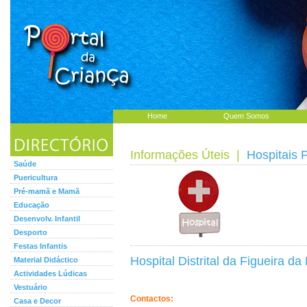
Home
Quem Somos
Informações Úteis
|
Hospitais 
Saúde
Puericultura
Pré-mamã e Mamã
Educação
Desenvolv. Infantil
Desporto
Festas Infantis
Hospital Distrital da Figueira d
Material Didáctico
Actividades Lúdicas
Vestuário
Contactos:
Casa e Decor