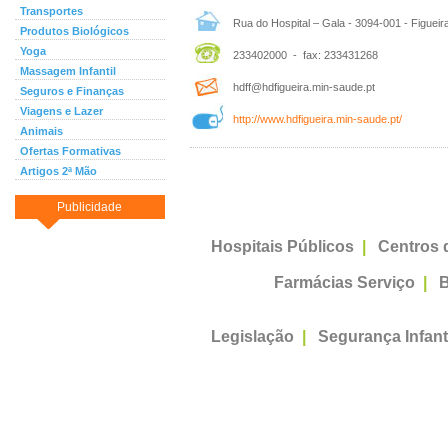
Transportes
Rua do Hospital – Gala - 3094-001 - Figueir
Produtos Biológicos
Yoga
233402000 - fax: 233431268
Massagem Infantil
hdff@hdfigueira.min-saude.pt
Seguros e Finanças
Viagens e Lazer
http://www.hdfigueira.min-saude.pt/
Animais
Ofertas Formativas
Artigos 2ª Mão
Publicidade
Hospitais Públicos
|
Centros 
Farmácias Serviço
|
B
Legislação
|
Segurança Infant