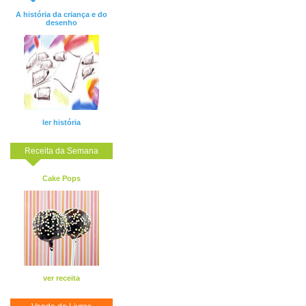
A história da criança e do
desenho
ler história
Receita da Semana
Cake Pops
ver receita