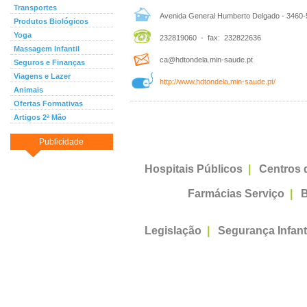
Transportes
Avenida General Humberto Delgado - 3460-
Produtos Biológicos
Yoga
232819060 - fax: 232822636
Massagem Infantil
ca@hdtondela.min-saude.pt
Seguros e Finanças
Viagens e Lazer
http://www.hdtondela.min-saude.pt/
Animais
Ofertas Formativas
Artigos 2ª Mão
Publicidade
Hospitais Públicos
|
Centros 
Farmácias Serviço
|
B
Legislação
|
Segurança Infant