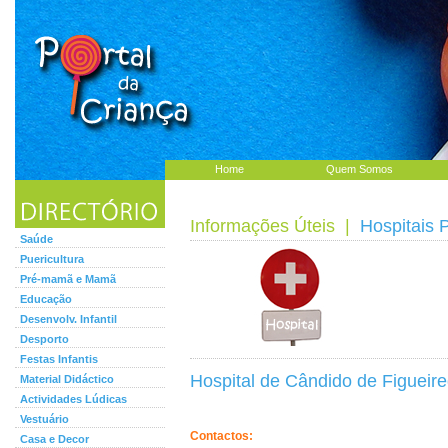
Home
Quem Somos
Informações Úteis
|
Hospitais 
Saúde
Puericultura
Pré-mamã e Mamã
Educação
Desenvolv. Infantil
Desporto
Festas Infantis
Hospital de Cândido de Figueir
Material Didáctico
Actividades Lúdicas
Vestuário
Contactos:
Casa e Decor