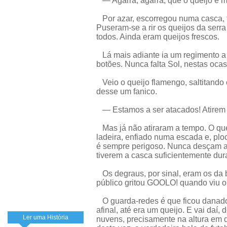
— Agarra, agarra, que o queijo é 
Por azar, escorregou numa casca, ta
Puseram-se a rir os queijos da serra
todos. Ainda eram queijos frescos.
Lá mais adiante ia um regimento a 
botões. Nunca falta Sol, nestas ocas
Veio o queijo flamengo, saltitando o
desse um fanico.
— Estamos a ser atacados! Atirem so
Mas já não atiraram a tempo. O que
ladeira, enfiado numa escada e, ploc
é sempre perigoso. Nunca desçam as
tiverem a casca suficientemente dur
Os degraus, por sinal, eram os da
público gritou GOOLO! quando viu o q
O guarda-redes é que ficou danado, 
afinal, até era um queijo. E vai daí
Ler uma História
nuvens, precisamente na altura em q