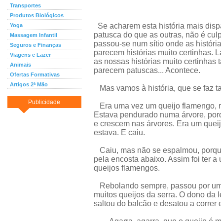
Transportes
Produtos Biológicos
Se acharem esta história mais disp
Yoga
patusca do que as outras, não é cul
Massagem Infantil
passou-se num sítio onde as históri
Seguros e Finanças
parecem histórias muito certinhas. Lá
Viagens e Lazer
as nossas histórias muito certinhas
Animais
parecem patuscas... Acontece.
Ofertas Formativas
Artigos 2ª Mão
Mas vamos à história, que se faz ta
Publicidade
Era uma vez um queijo flamengo, re
Estava pendurado numa árvore, porq
e crescem nas árvores. Era um quei
estava. E caiu.
Caiu, mas não se espalmou, porque 
pela encosta abaixo. Assim foi ter 
queijos flamengos.
Rebolando sempre, passou por uma 
muitos queijos da serra. O dono da l
saltou do balcão e desatou a correr e 