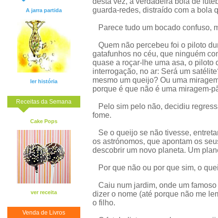
desta vez, a verdadeira bola de fute
guarda-redes, distraído com a bola q
A jarra partida
Parece tudo um bocado confuso, m
Quem não percebeu foi o piloto du
gatafunhos no céu, que ninguém con
quase a roçar-lhe uma asa, o pilot
interrogação, no ar: Será um satéli
mesmo um queijo? Ou uma miragem
ler história
porque é que não é uma miragem-p
Receitas da Semana
Pelo sim pelo não, decidiu regress
fome.
Cake Pops
Se o queijo se não tivesse, entreta
os astrónomos, que apontam os seus
descobrir um novo planeta. Um plan
Por que não ou por que sim, o quei
Caiu num jardim, onde um famoso p
ver receita
dizer o nome (até porque não me lemb
o filho.
Venda de Livros