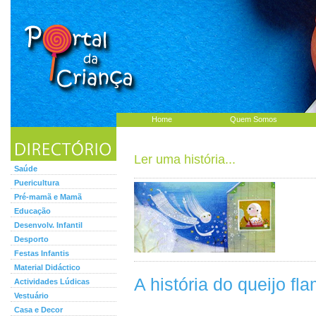
Home
Quem Somos
Ler uma história...
Saúde
Puericultura
Pré-mamã e Mamã
Educação
Desenvolv. Infantil
Desporto
Festas Infantis
Material Didáctico
A história do queijo f
Actividades Lúdicas
Vestuário
Casa e Decor