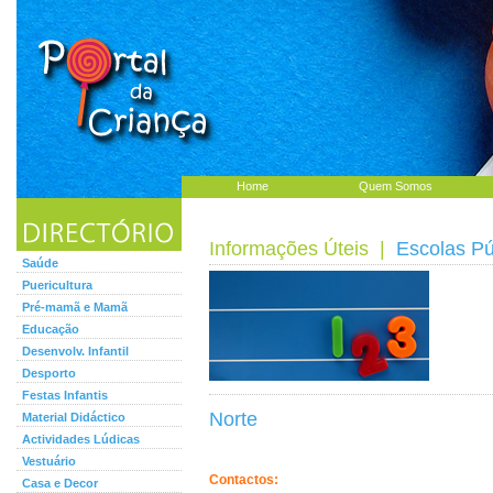
Home
Quem Somos
Informações Úteis
|
Escolas Pú
Saúde
Puericultura
Pré-mamã e Mamã
Educação
Desenvolv. Infantil
Desporto
Festas Infantis
Norte
Material Didáctico
Actividades Lúdicas
Vestuário
Contactos:
Casa e Decor