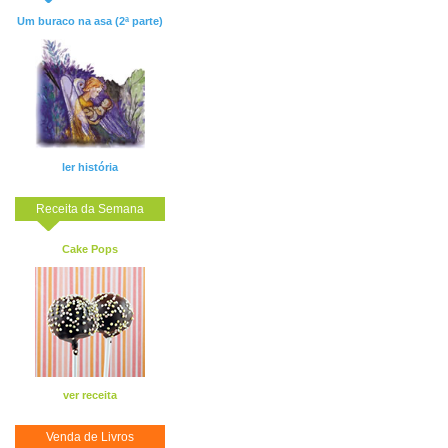
Um buraco na asa (2ª parte)
ler história
Receita da Semana
Cake Pops
ver receita
Venda de Livros