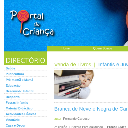
Home
Quem Somos
Venda de Livros
|
Infantis e Ju
Saúde
Puericultura
Pré-mamã e Mamã
Educação
Desenvolv. Infantil
Desporto
Festas Infantis
Branca de Neve e Negra de Ca
Material Didáctico
Actividades Lúdicas
autor:
Fernando Cardoso
Vestuário
Casa e Decor
2ª edição | Editora PortugalMundo |
Preço: 6.50 €