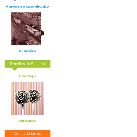
A árvore e o carro eléctrico
ler história
Receitas da Semana
Cake Pops
ver receita
Venda de Livros