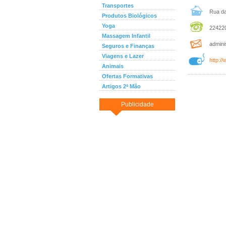
Transportes
Rua da 
Produtos Biológicos
Yoga
224220
Massagem Infantil
admini
Seguros e Finanças
Viagens e Lazer
http:/
Animais
Ofertas Formativas
Artigos 2ª Mão
Publicidade