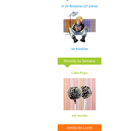
O Zé Botarras (2ª parte)
ler história
Receita da Semana
Cake Pops
ver receita
Venda de Livros