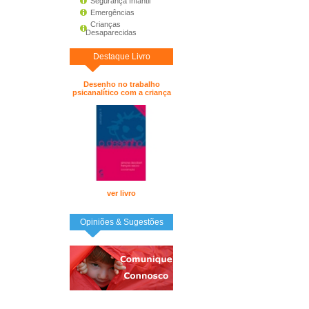
Segurança Infantil
Emergências
Crianças
Desaparecidas
Destaque Livro
Desenho no trabalho
psicanalítico com a criança
ver livro
Opiniões & Sugestões