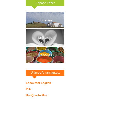
Espaço Lazer
Últimos Anunciantes:
Encounter English
PH+
Um Quarto Meu