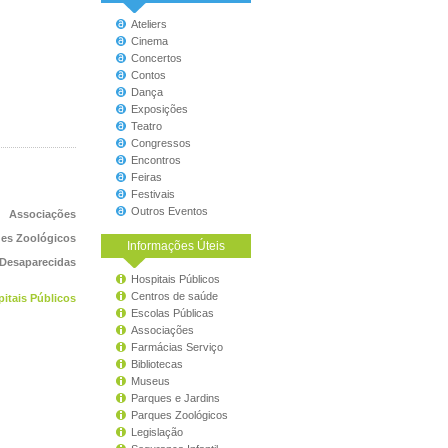
Ateliers
Cinema
Concertos
Contos
Dança
Exposições
Teatro
Congressos
Encontros
Feiras
Festivais
Outros Eventos
Associações
es Zoológicos
Informações Úteis
 Desaparecidas
Hospitais Públicos
Centros de saúde
itais Públicos
Escolas Públicas
Associações
Farmácias Serviço
Bibliotecas
Museus
Parques e Jardins
Parques Zoológicos
Legislação