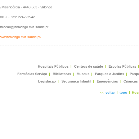
Misericórdia - 4440-563 - Valongo
019 - fax: 224223542
stracao@hvalongo.min-saude.pt
/www.hvalongo.min-saude.pt/
Hospitais Públicos
|
Centros de saúde
|
Escolas Públicas
|
Farmácias Serviço
|
Bibliotecas
|
Museus
|
Parques e Jardins
|
Parqu
Legislação
|
Segurança Infantil
|
Emergências
|
Crianças
<<
voltar
|
topo
|
Hosp