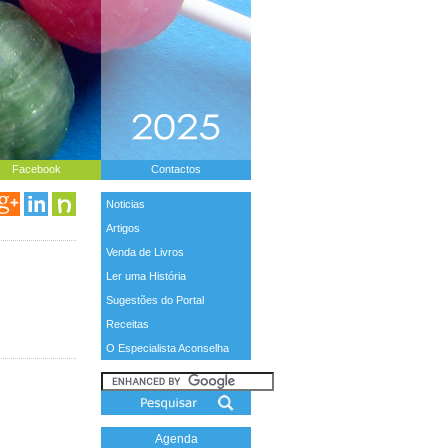
Facebook
Contactos
Noticias
Artigos
Venda de Livros
Ler uma História
Sugestões do Portal
Receitas
O Especialista Aconselha
Agenda