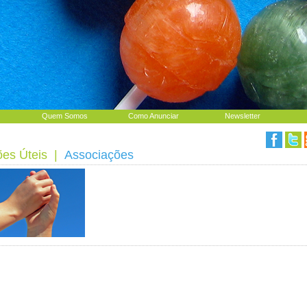
Quem Somos
Como Anunciar
Newsletter
ões Úteis
|
Associações