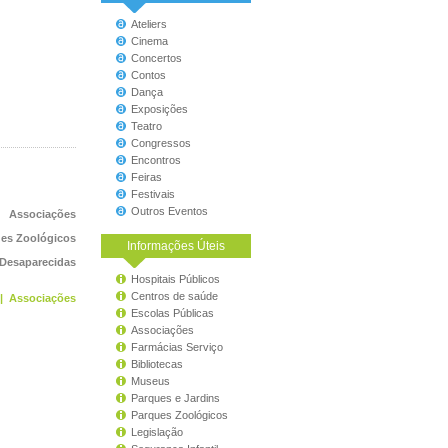
Ateliers
Cinema
Concertos
Contos
Dança
Exposições
Teatro
Congressos
Encontros
Feiras
Festivais
Outros Eventos
Associações
es Zoológicos
Informações Úteis
 Desaparecidas
Hospitais Públicos
Centros de saúde
|
Associações
Escolas Públicas
Associações
Farmácias Serviço
Bibliotecas
Museus
Parques e Jardins
Parques Zoológicos
Legislação