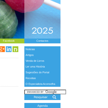
Facebook
Contactos
Noticias
Artigos
Venda de Livros
Ler uma História
Sugestões do Portal
Receitas
O Especialista Aconselha
Agenda