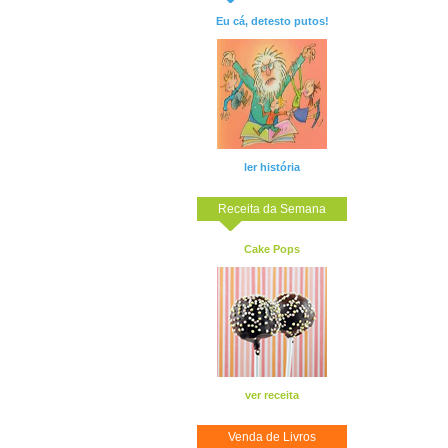
Eu cá, detesto putos!
ler história
Receita da Semana
Cake Pops
ver receita
Venda de Livros