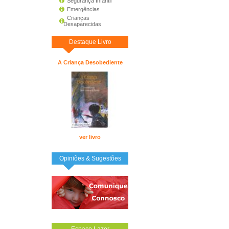
Segurança Infantil
Emergências
Crianças
Desaparecidas
Destaque Livro
A Criança Desobediente
ver livro
Opiniões & Sugestões
Espaço Lazer