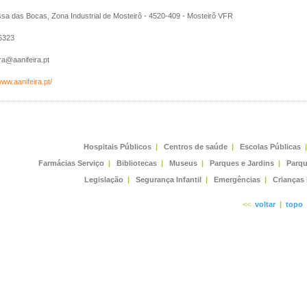
sa das Bocas, Zona Industrial de Mosteirô - 4520-409 - Mosteirô VFR
6323
ra@aanifeira.pt
www.aanifeira.pt/
Hospitais Públicos
|
Centros de saúde
|
Escolas Públicas
|
Farmácias Serviço
|
Bibliotecas
|
Museus
|
Parques e Jardins
|
Parqu
Legislação
|
Segurança Infantil
|
Emergências
|
Crianças
<<
voltar
|
topo