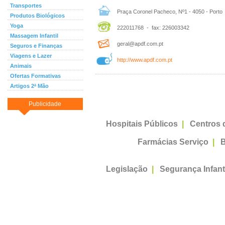
Transportes
Praça Coronel Pacheco, Nº1 - 4050 - Porto
Produtos Biológicos
Yoga
222011768 - fax: 226003342
Massagem Infantil
geral@apdf.com.pt
Seguros e Finanças
Viagens e Lazer
http://www.apdf.com.pt
Animais
Ofertas Formativas
Artigos 2ª Mão
Publicidade
Hospitais Públicos
|
Centros 
Farmácias Serviço
|
B
Legislação
|
Segurança Infant