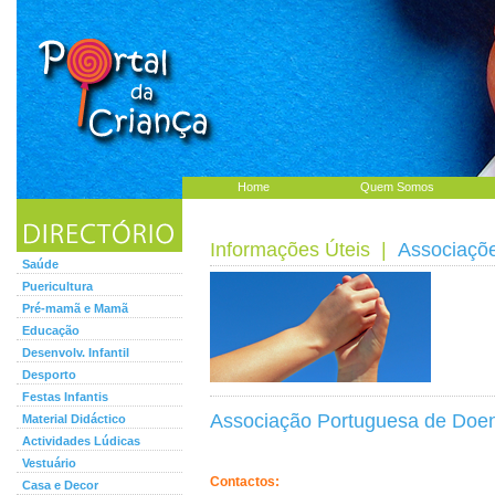
Home
Quem Somos
Informações Úteis
|
Associaçõ
Saúde
Puericultura
Pré-mamã e Mamã
Educação
Desenvolv. Infantil
Desporto
Festas Infantis
Associação Portuguesa de Doen
Material Didáctico
Actividades Lúdicas
Vestuário
Contactos:
Casa e Decor