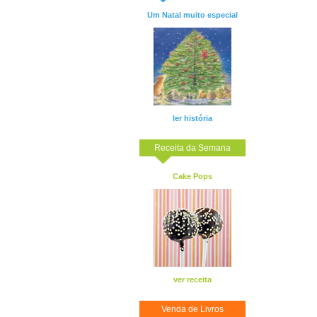
Um Natal muito especial
ler história
Receita da Semana
Cake Pops
ver receita
Venda de Livros