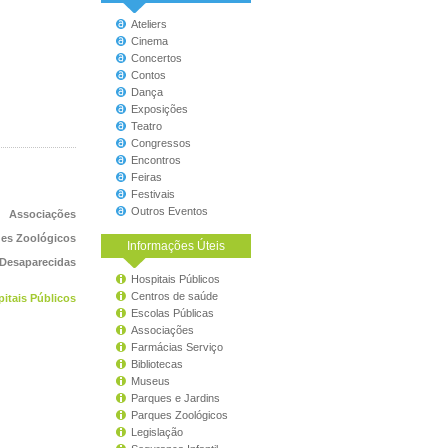
Ateliers
Cinema
Concertos
Contos
Dança
Exposições
Teatro
Congressos
Encontros
Feiras
Festivais
Outros Eventos
Associações
es Zoológicos
Informações Úteis
 Desaparecidas
Hospitais Públicos
Centros de saúde
itais Públicos
Escolas Públicas
Associações
Farmácias Serviço
Bibliotecas
Museus
Parques e Jardins
Parques Zoológicos
Legislação