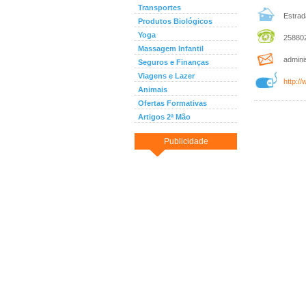
Transportes
Estrada
Produtos Biológicos
Yoga
258802
Massagem Infantil
admini
Seguros e Finanças
Viagens e Lazer
http:/
Animais
Ofertas Formativas
Artigos 2ª Mão
Publicidade