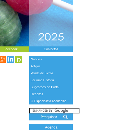
Facebook
Contactos
Noticias
Artigos
Venda de Livros
Ler uma História
Sugestões do Portal
Receitas
O Especialista Aconselha
Agenda