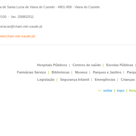
 de Santa Luzia de Viana do Castelo - 4901-858 - Viana do Castelo
100 - fax: 258802511
stracao@cham.min-saude.pt
/www.cham.min-saude.pt/
Hospitais Públicos
|
Centros de saúde
|
Escolas Públicas
|
Farmácias Serviço
|
Bibliotecas
|
Museus
|
Parques e Jardins
|
Parqu
Legislação
|
Segurança Infantil
|
Emergências
|
Crianças
<<
voltar
|
topo
|
Hosp