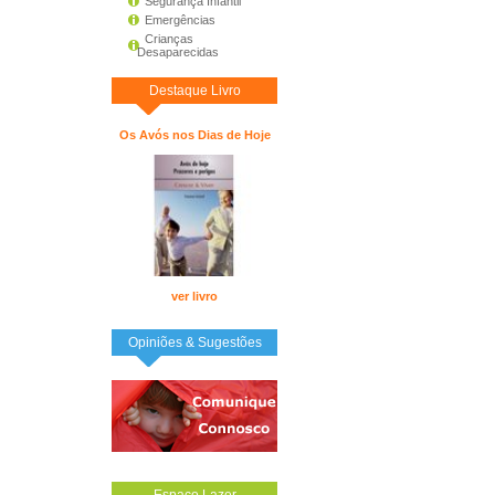
Segurança Infantil
Emergências
Crianças
Desaparecidas
Destaque Livro
Os Avós nos Dias de Hoje
ver livro
Opiniões & Sugestões
Espaço Lazer