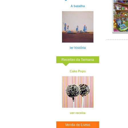
A batalha
ler história
Receitas da Semana
Cake Pops
ver receita
Venda de Livros