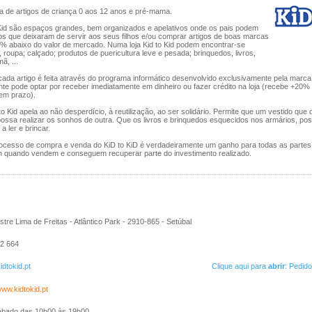
 de artigos de criança 0 aos 12 anos e pré-mama.
o Kid são espaços grandes, bem organizados e apelativos onde os pais podem
os que deixaram de servir aos seus filhos e/ou comprar artigos de boas marcas
0% abaixo do valor de mercado. Numa loja Kid to Kid podem encontrar-se
oupa; calçado; produtos de puericultura leve e pesada; brinquedos, livros,
ã, ...
cada artigo é feita através do programa informático desenvolvido exclusivamente pela marca.
nte pode optar por receber imediatamente em dinheiro ou fazer crédito na loja (recebe +20
tem prazo).
to Kid apela ao não desperdício, à reutilização, ao ser solidário. Permite que um vestido que 
ossa realizar os sonhos de outra. Que os livros e brinquedos esquecidos nos armários, po
a ler e brincar.
processo de compra e venda do KiD to KiD é verdadeiramente um ganho para todas as partes
m quando vendem e conseguem recuperar parte do investimento realizado.
tre Lima de Freitas - Atlântico Park - 2910-865 - Setúbal
2 664
idtokid.pt
Clique aqui para
abrir
: Pedid
www.kidtokid.pt
ábado das 10h00 às 19h00