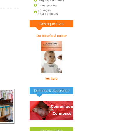
Segurança Infantil
Emergências
Crianças
Desaparecidas
Destaque Livro
Do biberão à colher
ver livro
Opiniões & Sugestões
Espaço Lazer