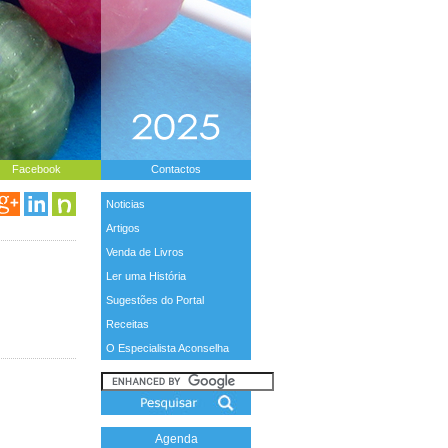
Facebook
Contactos
Noticias
Artigos
Venda de Livros
Ler uma História
Sugestões do Portal
Receitas
O Especialista Aconselha
Agenda