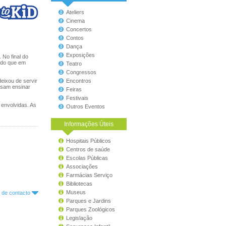
Ateliers
Cinema
Concertos
Contos
Dança
Exposições
 No final do
% do que em
Teatro
Congressos
deixou de servir
Encontros
ssam ensinar
Feiras
Festivais
 envolvidas. As
Outros Eventos
Informações Úteis
Hospitais Públicos
Centros de saúde
Escolas Públicas
Associações
Farmácias Serviço
Bibliotecas
Museus
o de contacto
Parques e Jardins
Parques Zoológicos
Legislação