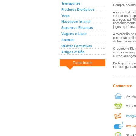
Transportes
Compra e venda
Produtos Biológicos
As lojas Kid t
Yoga
vender os artig
a preços até 7
Massagem Infantil
nomeadamente, r
jogos e pré mam
Seguros e Finanças
Viagens e Lazer
A avaliação de 
processo o clie
Animais
dinheiro e não 
Ofertas Formativas
O conceito Kid 
Artigos 2ª Mão
a uma menina p
outras crianças 
Publicidade
Participar no 
famílias ganha
Contactos:
Av. Mes
265 09
info@k
http://
2ª a S