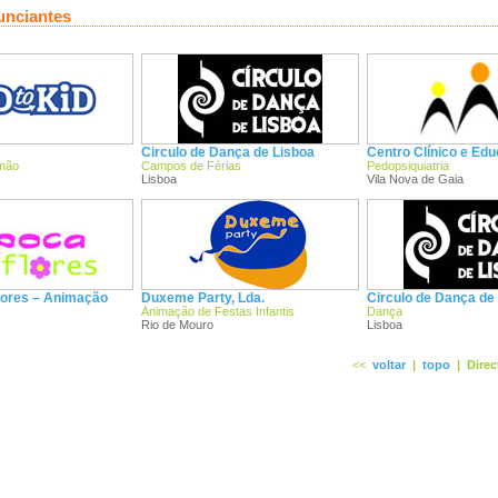
unciantes
Circulo de Dança de Lisboa
Centro Clínico e Edu
 mão
Campos de Férias
Pedopsiquiatria
Lisboa
Vila Nova de Gaia
lores – Animação
Duxeme Party, Lda.
Circulo de Dança de
Animação de Festas Infantis
Dança
Rio de Mouro
Lisboa
<<
voltar
|
topo
|
Direc