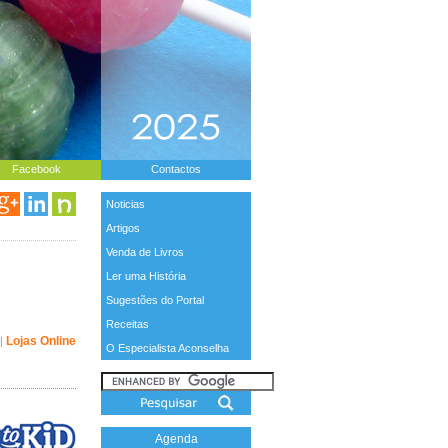
Facebook
Contactos
Noticias
Artigos
Venda de Livros
Ler uma História
Sugestões do Portal
Receitas
Lojas Online
|
O Especialista Aconselha
Agenda