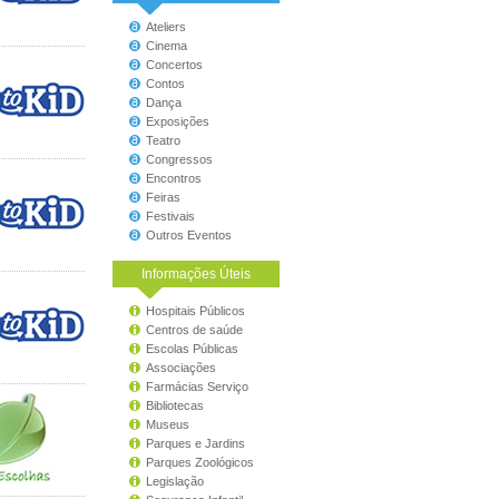
Ateliers
Cinema
Concertos
Contos
Dança
Exposições
Teatro
Congressos
Encontros
Feiras
Festivais
Outros Eventos
Informações Úteis
Hospitais Públicos
Centros de saúde
Escolas Públicas
Associações
Farmácias Serviço
Bibliotecas
Museus
Parques e Jardins
Parques Zoológicos
Legislação