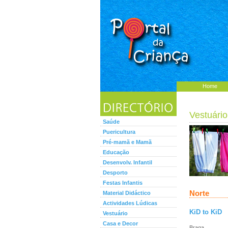
Home
Vestuário
Saúde
Puericultura
Pré-mamã e Mamã
Educação
Desenvolv. Infantil
Desporto
Festas Infantis
Norte
Material Didáctico
Actividades Lúdicas
KiD to KiD
Vestuário
Casa e Decor
Braga