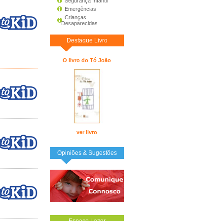
Segurança Infantil
Emergências
Crianças
Desaparecidas
Destaque Livro
O livro do Tó João
ver livro
Opiniões & Sugestões
Espaço Lazer