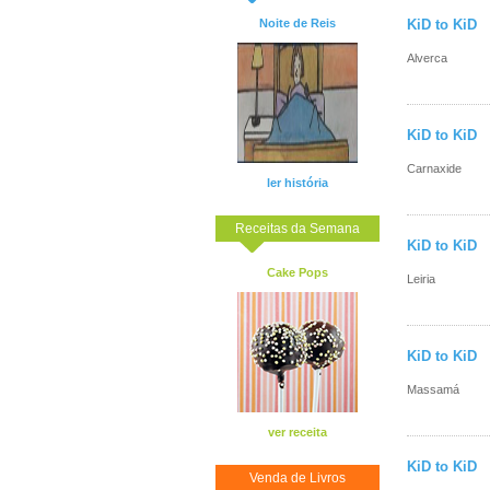
Noite de Reis
KiD to KiD
Alverca
KiD to KiD
Carnaxide
ler história
Receitas da Semana
KiD to KiD
Cake Pops
Leiria
KiD to KiD
Massamá
ver receita
KiD to KiD
Venda de Livros