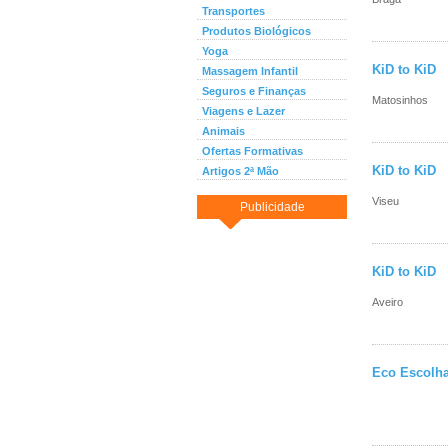
Transportes
Produtos Biológicos
Yoga
KiD to KiD
Massagem Infantil
Seguros e Finanças
Matosinhos
Viagens e Lazer
Animais
Ofertas Formativas
KiD to KiD
Artigos 2ª Mão
Viseu
Publicidade
KiD to KiD
Aveiro
Eco Escolha