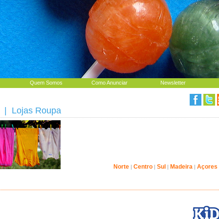
Quem Somos
Como Anunciar
Newsletter
| Lojas Roupa
Norte
Centro
Sul
Madeira
Açores
|
|
|
|