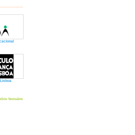
cacional
 Lisboa
tório Vestuário