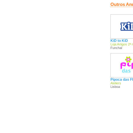
Outros An
KiD to KiD
Loja Artigos 2ª
Funchal
Pipoca das F
Ateliers
Lisboa