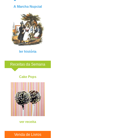
A Marcha Nupcial
ler história
Receitas da Semana
Cake Pops
ver receita
Venda de Livros