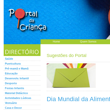
Home
Quem Somos
Sugestões do Portal
Saúde
Puericultura
Pré-mamã e Mamã
Educação
Desenvolv. Infantil
Desporto
Festas Infantis
Material Didáctico
Dia Mundial da Alimen
Actividades Lúdicas
Vestuário
Casa e Decor