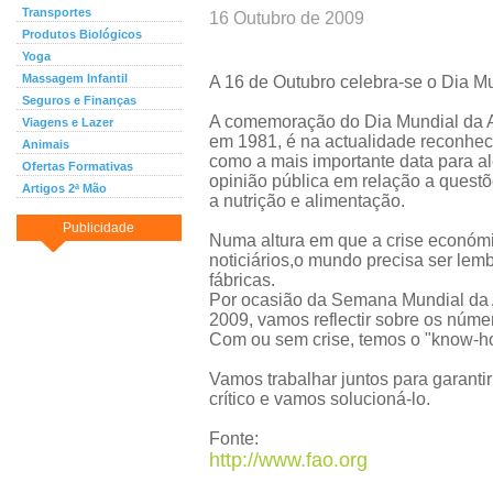
Transportes
16 Outubro de 2009
Produtos Biológicos
Yoga
Massagem Infantil
A 16 de Outubro celebra-se o Dia M
Seguros e Finanças
A comemoração do Dia Mundial da A
Viagens e Lazer
em 1981, é na actualidade reconhe
Animais
como a mais importante data para ale
Ofertas Formativas
opinião pública em relação a quest
Artigos 2ª Mão
a nutrição e alimentação.
Publicidade
Numa altura em que a crise económ
noticiários,o mundo precisa ser lem
fábricas.
Por ocasião da Semana Mundial da 
2009, vamos reflectir sobre os núme
Com ou sem crise, temos o "know-ho
Vamos trabalhar juntos para garant
crítico e vamos solucioná-lo.
Fonte:
http://www.fao.org