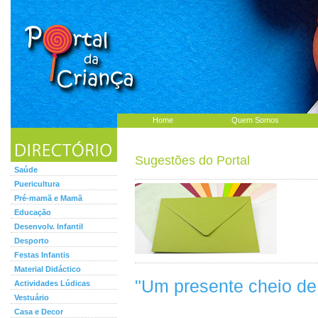
Home
Quem Somos
Sugestões do Portal
Saúde
Puericultura
Pré-mamã e Mamã
Educação
Desenvolv. Infantil
Desporto
Festas Infantis
Material Didáctico
"Um presente cheio de
Actividades Lúdicas
Vestuário
Casa e Decor