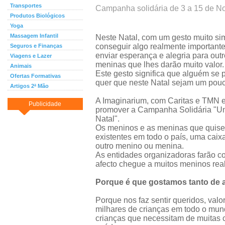
Transportes
Campanha solidária de 3 a 15 de 
Produtos Biológicos
Yoga
Massagem Infantil
Neste Natal, com um gesto muito s
conseguir algo realmente important
Seguros e Finanças
enviar esperança e alegria para out
Viagens e Lazer
meninas que lhes darão muito valor.
Animais
Este gesto significa que alguém se
Ofertas Formativas
quer que neste Natal sejam um pouco
Artigos 2ª Mão
A Imaginarium, com Caritas e TMN e
Publicidade
promover a Campanha Solidária "Um
Natal".
Os meninos e as meninas que quiser
existentes em todo o país, uma cai
outro menino ou menina.
As entidades organizadoras farão c
afecto chegue a muitos meninos rea
Porque é que gostamos tanto de a
Porque nos faz sentir queridos, valo
milhares de crianças em todo o mu
crianças que necessitam de muitas c