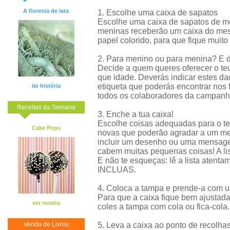
A floresta de lata
1. Escolhe uma caixa de sapatos
Escolhe uma caixa de sapatos de me
meninas receberão um caixa do mes
papel colorido, para que fique muito 
2. Para menino ou para menina? E 
Decide a quem queres oferecer o te
que idade. Deverás indicar estes da
etiqueta que poderás encontrar nos f
ler história
todos os colaboradores da campanha
Receitas da Semana
3. Enche a tua caixa!
Escolhe coisas adequadas para o teu
Cake Pops
novas que poderão agradar a um m
incluir um desenho ou uma mensagem
cabem muitas pequenas coisas! A lis
E não te esqueças: lê a lista atent
INCLUAS.
4. Coloca a tampa e prende-a com u
Para que a caixa fique bem ajustad
ver receita
coles a tampa com cola ou fica-cola.
Venda de Livros
5. Leva a caixa ao ponto de recolha