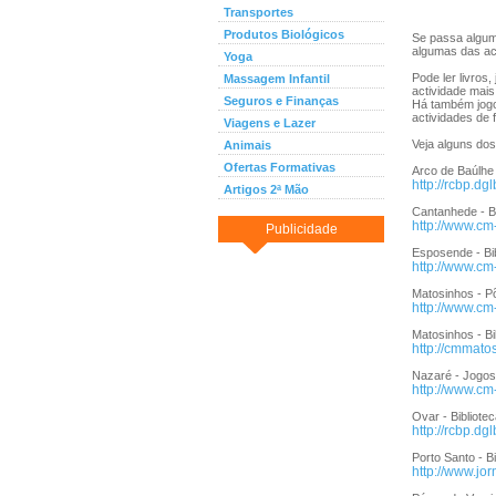
Transportes
Produtos Biológicos
Se passa algum 
algumas das ac
Yoga
Pode ler livros
Massagem Infantil
actividade mais
Seguros e Finanças
Há também jogo
actividades de f
Viagens e Lazer
Veja alguns dos
Animais
Ofertas Formativas
Arco de Baúlhe -
http://rcbp.dgl
Artigos 2ª Mão
Cantanhede - Bi
http://www.cm
Publicidade
Esposende - Bi
http://www.cm
Matosinhos - Põ
http://www.cm
Matosinhos - Bi
http://cmmat
Nazaré - Jogos 
http://www.cm
Ovar - Bibliote
http://rcbp.dgl
Porto Santo - B
http://www.jo