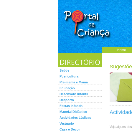
Home
Sugestõe
Saúde
Puericultura
Pré-mamã e Mamã
Educação
Desenvolv. Infantil
Desporto
Festas Infantis
Actividad
Material Didáctico
Actividades Lúdicas
Vestuário
Veja alguns dos
Casa e Decor