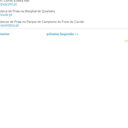
 / Livros à beira mar
-pvarzim.pt
lioteca de Praia na Marginal de Quarteira
loule.pt
liotecas de Praia no Parque de Campismo do Forte do Cavalo
-sesimbra.pt
terior
próxima Sugestão
>>
<