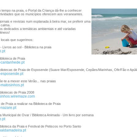
tempo na praia, o Portal da Criança dá-lhe a conhecer
tividades que os municípios oferecem aos veraneantes.
, jornais e revistas num esplanada à beira mar, se preferir uma
 calma.
s dedicados a temáticas ambientais e até variadas
itness!
 locais que sugerimos:
 Livros ao sol - Biblioteca na praia
b.pt
blioteca de Praia
-cantanhede.pt
bliotecas de Praia de Esposende (Suave Mar/Esposende, Cepães/Marinhas, Ofir/Fão e Apúli
-esposende.pt
e-te a mexer este Verão... nas praias
-matosinhos.pt
bliotecas de Praia 2008
osinhos.wiremaze.com
de Praia a realizar na Biblioteca de Praia
-nazare.pt
ca Municipal de Ovar / Biblioteca Animada - Um livro por semana
b.pt
iblioteca da Praia e Festival de Petiscos no Porto Santo
rnaldamadeira.pt