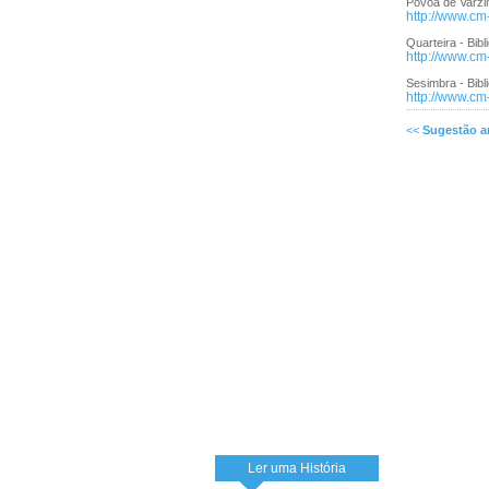
Póvoa de Varzim
http://www.cm
Quarteira - Bib
http://www.cm-
Sesimbra - Bib
http://www.cm
<<
Sugestão an
Ler uma História