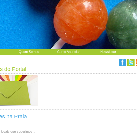
Quem Somos
Como Anunciar
Newsletter
s do Portal
es na Praia
 locais que sugerimos...