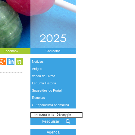
Facebook
Contactos
Noticias
Artigos
Venda de Livros
Ler uma História
Sugestões do Portal
Receitas
O Especialista Aconselha
Agenda