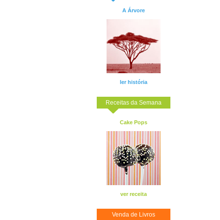
A Árvore
ler história
Receitas da Semana
Cake Pops
ver receita
Venda de Livros