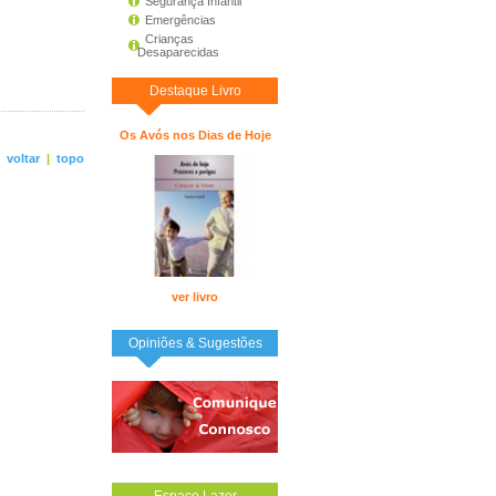
Segurança Infantil
Emergências
Crianças
Desaparecidas
Destaque Livro
Os Avós nos Dias de Hoje
<
voltar
|
topo
ver livro
Opiniões & Sugestões
Espaço Lazer