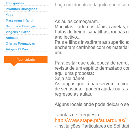
Transportes
Faça um donativo daquilo que o seu 
Produtos Biológicos
Yoga
Massagem Infantil
As aulas começaram.
Mochilas, cadernos, lápis, canetas, e
Seguros e Finanças
Fatos de treino, sapatilhas, roupas n
Viagens e Lazer
ano lectivo...
Animais
Pais e filhos invadiram as superfíci
Ofertas Formativas
encheram carrinhos com os materiai
Artigos 2ª Mão
um.
Publicidade
Para evitar que esta época de regre
revista de um espírito demasiado c
aqui uma proposta:
Seja solidário!
As roupas que já não servem, a mo
de ser usada... podem ajudar outras
regresso às aulas.
Alguns locais onde pode deixar o se
- Juntas de Freguesia
http://www.stape.pt/autarquias/
- Instituições Particulares de Solida