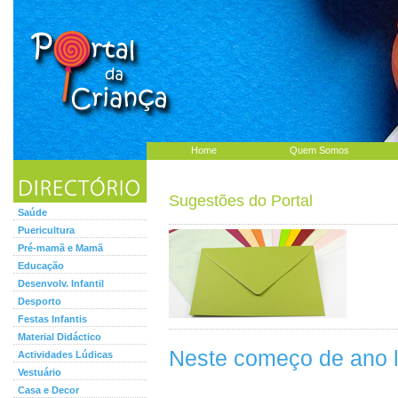
Home
Quem Somos
Sugestões do Portal
Saúde
Puericultura
Pré-mamã e Mamã
Educação
Desenvolv. Infantil
Desporto
Festas Infantis
Material Didáctico
Neste começo de ano le
Actividades Lúdicas
Vestuário
Casa e Decor