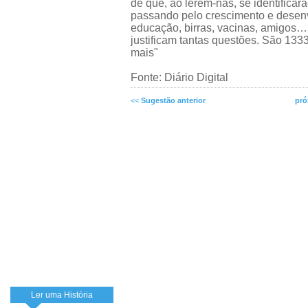
de que, ao lerem-nas, se identifica
passando pelo crescimento e desenvo
educação, birras, vacinas, amigos…
justificam tantas questões. São 133
mais"
Fonte: Diário Digital
<<
Sugestão anterior
pró
Ler uma História