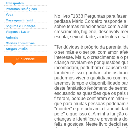
Transportes
Produtos Biológicos
Yoga
No livro "1333 Perguntas para fazer 
Massagem Infantil
pediatra Mário Cordeiro responde a
sobre temas relacionados com a ali
Seguros e Finanças
crescimento, higiene, desenvolvime
Viagens e Lazer
escola, sexualidade, acidentes e sa
Animais
Ofertas Formativas
"Ter dúvidas é próprio da parentali
Artigos 2ª Mão
o ser mãe e o ser pai com amor, afe
interesse. Mais, o crescimento e o p
Publicidade
criança revelam-se por questões que,
incomodam, perturbam e causam stre
também é isso: ganhar cabelos bran
pudermos viver o quotidiano com me
teremos tempo e disponibilidade par
deste fantástico fenómeno de sermo
escutando as questões que os pais m
fizeram, porque confiaram em mim 
que para muitas pessoas poderiam s
"morder" e prejudicam a tranquilida
pele" o que isso é. A minha função 
crianças e identificar e prevenir a d
feliz e gostosa. Neste livro decidi 