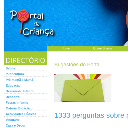
Home
Quem Somos
Sugestões do Portal
Saúde
Puericultura
Pré-mamã e Mamã
Educação
Desenvolv. Infantil
Desporto
Festas Infantis
Material Didáctico
1333 perguntas sobre p
Actividades Lúdicas
Vestuário
Casa e Decor