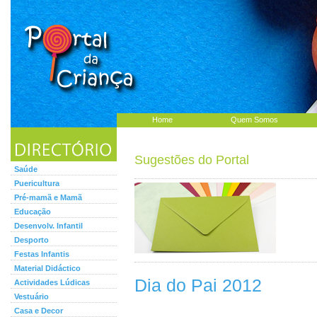
Home
Quem Somos
Sugestões do Portal
Saúde
Puericultura
Pré-mamã e Mamã
Educação
Desenvolv. Infantil
Desporto
Festas Infantis
Material Didáctico
Dia do Pai 2012
Actividades Lúdicas
Vestuário
Casa e Decor