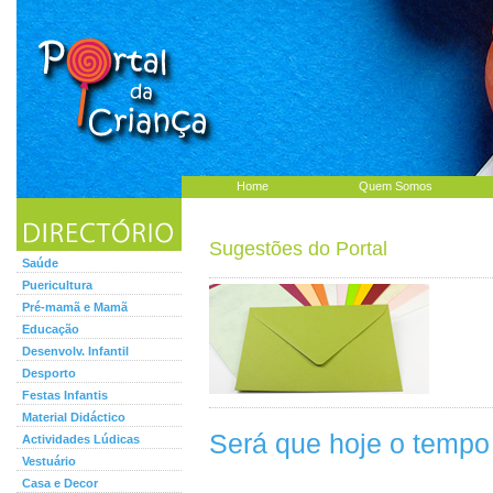
Home
Quem Somos
Sugestões do Portal
Saúde
Puericultura
Pré-mamã e Mamã
Educação
Desenvolv. Infantil
Desporto
Festas Infantis
Material Didáctico
Será que hoje o tempo 
Actividades Lúdicas
Vestuário
Casa e Decor