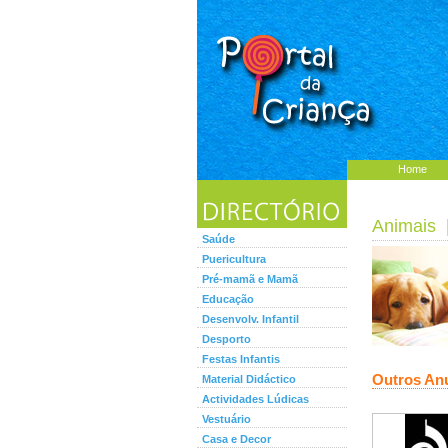
Home
Animais
|
Saúde
Puericultura
Pré-mamã e Mamã
Educação
Desenvolv. Infantil
Desporto
Festas Infantis
Outros An
Material Didáctico
Actividades Lúdicas
Vestuário
Casa e Decor