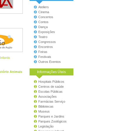
Ateliers
Cinema
Concertos
Contos
Dança
Exposições
Teatro
Congressos
Encontros
Feiras
Festivais
nfantis
Outros Eventos
ctório Animais
Informações Úteis
Hospitais Públicos
Centros de saúde
Escolas Públicas
Associações
Farmácias Serviço
Bibliotecas
Museus
Parques e Jardins
Parques Zoológicos
Legislação