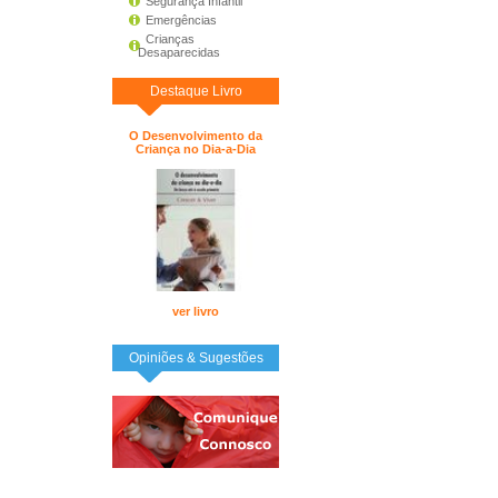
Segurança Infantil
Emergências
Crianças
Desaparecidas
Destaque Livro
O Desenvolvimento da
Criança no Dia-a-Dia
ver livro
Opiniões & Sugestões