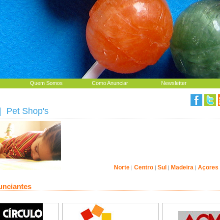
Quem Somos
Como Anunciar
Newsletter
 Pet Shop's
Norte
Centro
Sul
Madeira
Açores
|
|
|
|
unciantes