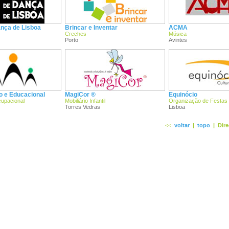
ança de Lisboa
Brincar e Inventar
ACMA
Creches
Música
Porto
Avintes
co e Educacional
MagiCor ®
Equinócio
cupacional
Mobiliário Infantil
Organização de Festas I
Torres Vedras
Lisboa
<<
voltar
|
topo
|
Dire