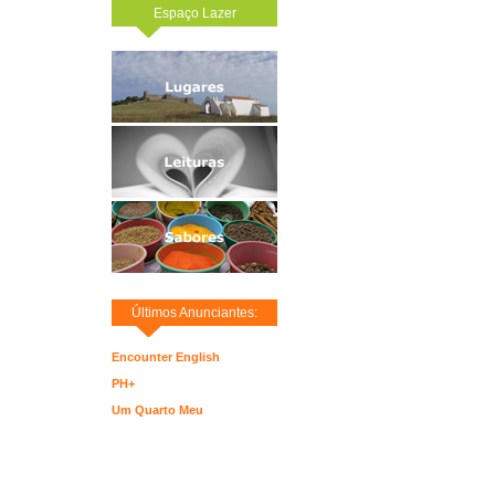
Espaço Lazer
Últimos Anunciantes:
Encounter English
PH+
Um Quarto Meu