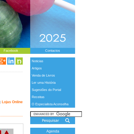
Facebook
Contactos
Noticias
Artigos
Venda de Livros
Ler uma História
Sugestões do Portal
Receitas
Lojas Online
|
O Especialista Aconselha
Agenda