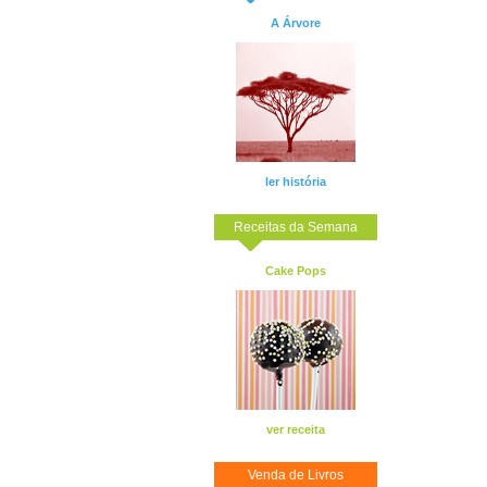
A Árvore
ler história
Receitas da Semana
Cake Pops
ver receita
Venda de Livros