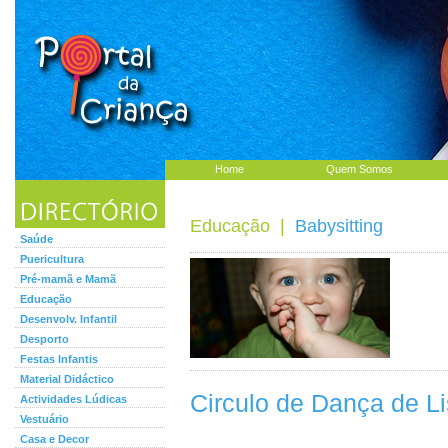
Home
Quem Somos
Educação
|
Babysitting
Saúde
Puericultura
Pré-mamã e Mamã
Educação
Desenvolv. Infantil
Desporto
Festas Infantis
Material Didáctico
Circulo de Dança de L
Actividades Lúdicas
Vestuário
Casa e Decor