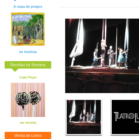
A sopa de pregos
ler história
Receitas da Semana
Cake Pops
ver receita
Venda de Livros