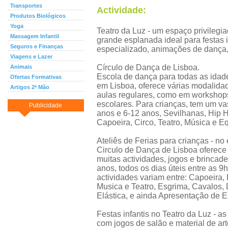
Transportes
Actividade:
Produtos Biológicos
Yoga
Teatro da Luz - um espaço privileg
Massagem Infantil
grande esplanada ideal para festas i
Seguros e Finanças
especializado, animações de dança, t
Viagens e Lazer
Círculo de Dança de Lisboa.
Animais
Escola de dança para todas as idad
Ofertas Formativas
em Lisboa, oferece várias modalidad
Artigos 2ª Mão
aulas regulares, como em workshops 
escolares. Para crianças, tem um vas
Publicidade
anos e 6-12 anos, Sevilhanas, Hip H
Capoeira, Circo, Teatro, Música e E
Ateliês de Ferias para crianças - n
Circulo de Dança de Lisboa oferece 
muitas actividades, jogos e brincade
anos, todos os dias úteis entre as 9h
actividades variam entre: Capoeira,
Musica e Teatro, Esgrima, Cavalos, 
Elástica, e ainda Apresentação de E
Festas infantis no Teatro da Luz - a
com jogos de salão e material de art