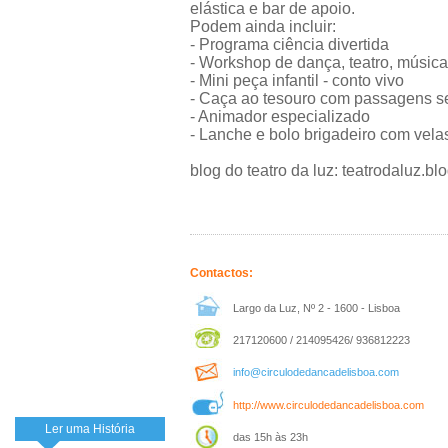
elástica e bar de apoio.
Podem ainda incluir:
- Programa ciência divertida
- Workshop de dança, teatro, música;
- Mini peça infantil - conto vivo
- Caça ao tesouro com passagens s
- Animador especializado
- Lanche e bolo brigadeiro com vela
blog do teatro da luz: teatrodaluz.b
Contactos:
Largo da Luz, Nº 2 - 1600 - Lisboa
217120600 / 214095426/ 936812223
info@circulodedancadelisboa.com
http://www.circulodedancadelisboa.com
Ler uma História
das 15h às 23h