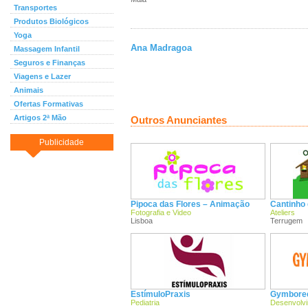
Transportes
Produtos Biológicos
Yoga
Ana Madragoa
Massagem Infantil
Seguros e Finanças
Viagens e Lazer
Animais
Ofertas Formativas
Artigos 2ª Mão
Outros Anunciantes
Publicidade
Pipoca das Flores – Animação
Cantinho
Fotografia e Video
Ateliers
Lisboa
Terrugem
EstímuloPraxis
Gymboree 
Pediatria
Desenvolvim