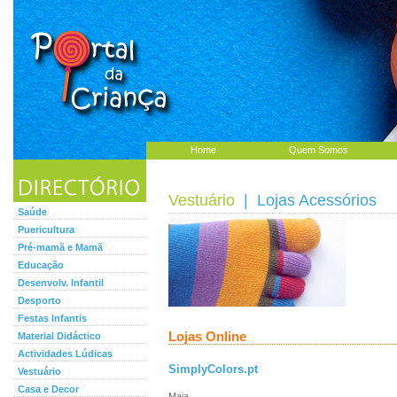
Home
Quem Somos
Vestuário
| Lojas Acessórios
Saúde
Puericultura
Pré-mamã e Mamã
Educação
Desenvolv. Infantil
Desporto
Festas Infantis
Lojas Online
Material Didáctico
Actividades Lúdicas
SimplyColors.pt
Vestuário
Casa e Decor
Maia