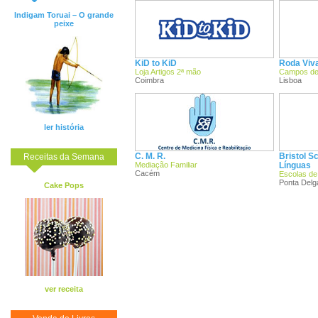
Indigam Toruai – O grande
peixe
KiD to KiD
Roda Viva
Loja Artigos 2ª mão
Campos de
Coimbra
Lisboa
ler história
C. M. R.
Bristol Sc
Receitas da Semana
Mediação Familiar
Línguas
Cacém
Escolas de
Ponta Delg
Cake Pops
ver receita