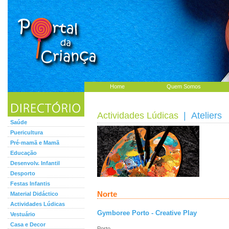
Home
Quem Somos
Actividades Lúdicas
| Ateliers
Saúde
Puericultura
Pré-mamã e Mamã
Educação
Desenvolv. Infantil
Desporto
Festas Infantis
Norte
Material Didáctico
Actividades Lúdicas
Gymboree Porto - Creative Play
Vestuário
Casa e Decor
Porto