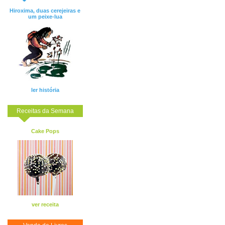
Hiroxima, duas cerejeiras e
um peixe-lua
ler história
Receitas da Semana
Cake Pops
ver receita