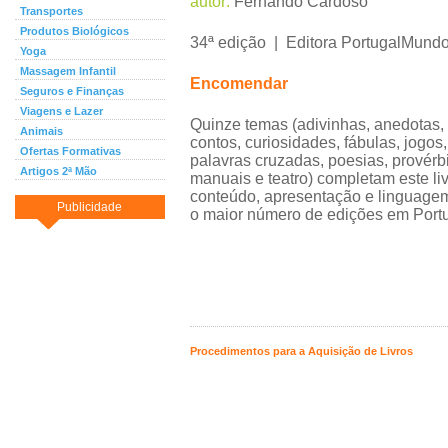
autor:
Fernando Cardoso
Transportes
Produtos Biológicos
34ª edição | Editora PortugalMund
Yoga
Massagem Infantil
Encomendar
Seguros e Finanças
Viagens e Lazer
Quinze temas (adivinhas, anedotas,
Animais
contos, curiosidades, fábulas, jogos
Ofertas Formativas
palavras cruzadas, poesias, provérbi
Artigos 2ª Mão
manuais e teatro) completam este li
conteúdo, apresentação e linguage
Publicidade
o maior número de edições em Portu
Procedimentos para a Aquisição de Livros