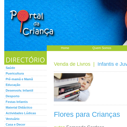
Home
Quem Somos
Venda de Livros
|
Infantis e Ju
Saúde
Puericultura
Pré-mamã e Mamã
Educação
Desenvolv. Infantil
Desporto
Festas Infantis
Material Didáctico
Flores para Crianças
Actividades Lúdicas
Vestuário
Casa e Decor