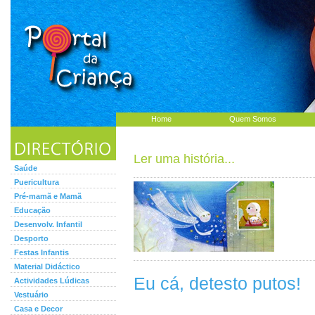
Home
Quem Somos
Ler uma história...
Saúde
Puericultura
Pré-mamã e Mamã
Educação
Desenvolv. Infantil
Desporto
Festas Infantis
Material Didáctico
Eu cá, detesto putos!
Actividades Lúdicas
Vestuário
Casa e Decor