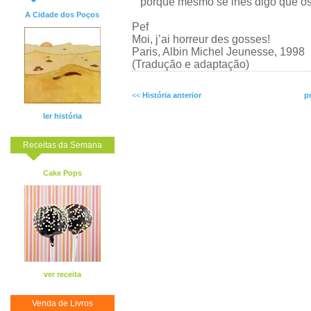
porque mesmo se lhes digo que os 
A Cidade dos Poços
Pef
Moi, j’ai horreur des gosses!
Paris, Albin Michel Jeunesse, 1998
(Tradução e adaptação)
<<
História anterior
p
ler história
Receitas da Semana
Cake Pops
ver receita
Venda de Livros