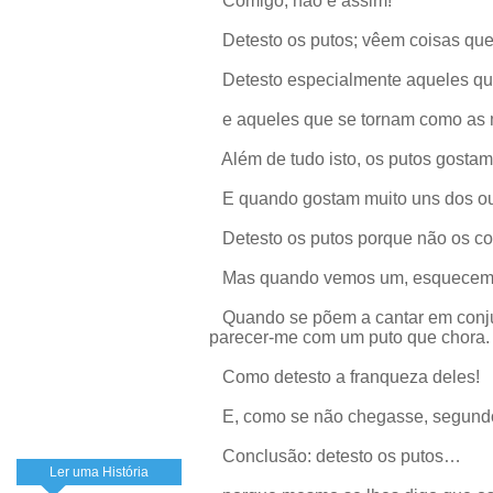
Comigo, não é assim!
Detesto os putos; vêem coisas que 
Detesto especialmente aqueles 
e aqueles que se tornam como as 
Além de tudo isto, os putos gostam
E quando gostam muito uns dos outr
Detesto os putos porque não os c
Mas quando vemos um, esquecemo-n
Quando se põem a cantar em conjunt
parecer-me com um puto que chora.
Como detesto a franqueza deles!
E, como se não chegasse, segundo
Conclusão: detesto os putos…
Ler uma História