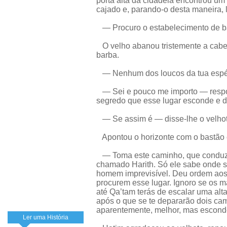
porta alta da cidadela encontrou um
cajado e, parando-o desta maneira, 
— Procuro o estabelecimento de b
O velho abanou tristemente a cabe
barba.
— Nenhum dos loucos da tua espécie
— Sei e pouco me importo — respon
segredo que esse lugar esconde e de
— Se assim é — disse-lhe o velho
Apontou o horizonte com o bastão 
— Toma este caminho, que conduz à
chamado Harith. Só ele sabe onde 
homem imprevisível. Deu ordem aos
procurem esse lugar. Ignoro se os m
até Qa’tam terás de escalar uma alt
após o que se te depararão dois cam
aparentemente, melhor, mas escond
Ler uma História