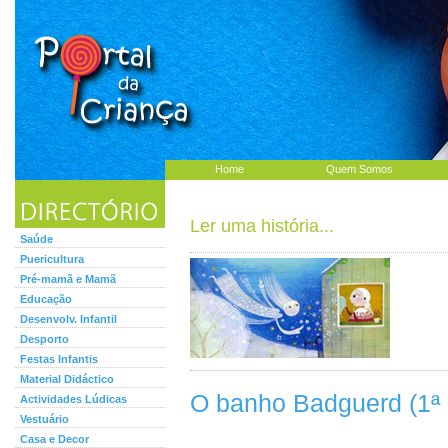
Home
Quem Somos
Ler uma história...
Saúde
Puericultura
Pré-mamã e Mamã
Educação
Desenvolv. Infantil
Desporto
Festas Infantis
Material Didáctico
O banho Badguerd (1ª 
Actividades Lúdicas
Vestuário
Casa e Decor