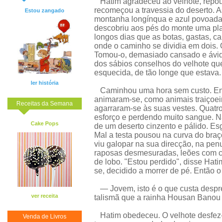
Hatim agradeceu ao velhote, repou
recomeçou a travessia do deserto. 
Estou zangado
montanha longínqua e azul povoada
descobriu aos pés do monte uma plan
longos dias que as botas, gastas, c
onde o caminho se dividia em dois. 
Tomou-o, demasiado cansado e ávido
dos sábios conselhos do velhote qu
esquecida, de tão longe que estava.
ler história
Caminhou uma hora sem custo. Entã
animaram-se, como animais traiçoei
Receitas da Semana
agarraram-se às suas vestes. Quat
esforço e perdendo muito sangue. Na
Cake Pops
de um deserto cinzento e pálido. Esg
Mal a testa pousou na curva do braç
viu galopar na sua direcção, na pe
raposas desmesuradas, leões com c
de lobo. "Estou perdido", disse Hat
se, decidido a morrer de pé. Então o
— Jovem, isto é o que custa despre
ver receita
talismã que a rainha Housan Banou t
Hatim obedeceu. O velhote desfez
Venda de Livros