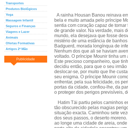
Transportes
Produtos Biológicos
A rainha Housan Banou reinava e
Yoga
bela e muito amada pelo príncipe M
Massagem Infantil
sentia com coração capaz de tornar
Seguros e Finanças
de grande valor. Na verdade, mais d
Viagens e Lazer
mundo, ela desejava que fosse des
Animais
mistério de uma estância de banho
Ofertas Formativas
Badguerd, morada longínqua de infe
Artigos 2ª Mão
Nenhum dos que ali se haviam aven
voltado. O príncipe Mounir tinha um
Publicidade
Este precioso companheiro, que tin
decidiu então, para que o seu irmã
deslocar-se, por muito que lhe cust
seu enigma. O príncipe Mounir comov
enfrentar, pela sua felicidade, os p
portas da cidade, confiou-lhe, da pa
o proteger dos perigos previsíveis, 
Hatim Täi partiu pelos caminhos e
tão obscurecido pelas magias peri
situação exacta. Caminhou sete veze
dos seus passos, o deserto moreno
ao longe uma cidade de areia, onde