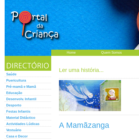
Home
Quem Somos
Ler uma história...
Saúde
Puericultura
Pré-mamã e Mamã
Educação
Desenvolv. Infantil
Desporto
Festas Infantis
Material Didáctico
A Mamãzanga
Actividades Lúdicas
Vestuário
Casa e Decor