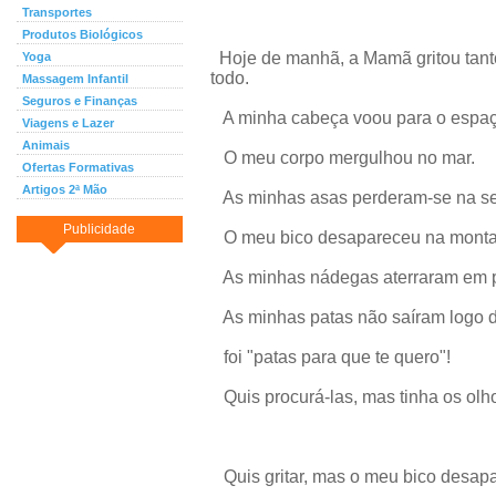
Transportes
Produtos Biológicos
Hoje de manhã, a Mamã gritou tanto
Yoga
todo.
Massagem Infantil
Seguros e Finanças
A minha cabeça voou para o espaç
Viagens e Lazer
Animais
O meu corpo mergulhou no mar.
Ofertas Formativas
Artigos 2ª Mão
As minhas asas perderam-se na se
Publicidade
O meu bico desapareceu na monta
As minhas nádegas aterraram em pl
As minhas patas não saíram logo do
foi "patas para que te quero"!
Quis procurá-las, mas tinha os olh
Quis gritar, mas o meu bico desap