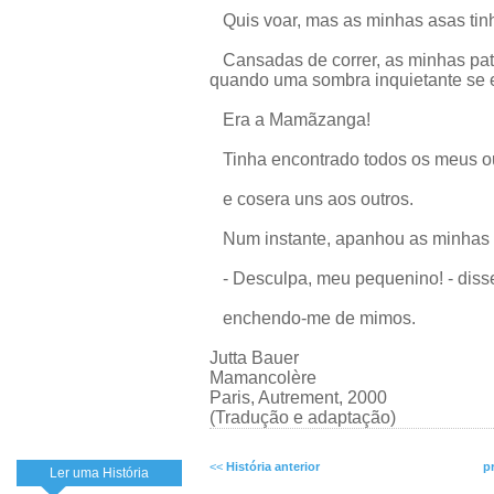
Quis voar, mas as minhas asas tinh
Cansadas de correr, as minhas pata
quando uma sombra inquietante se 
Era a Mamãzanga!
Tinha encontrado todos os meus o
e cosera uns aos outros.
Num instante, apanhou as minhas pa
- Desculpa, meu pequenino! - dis
enchendo-me de mimos.
Jutta Bauer
Mamancolère
Paris, Autrement, 2000
(Tradução e adaptação)
<<
História anterior
p
Ler uma História