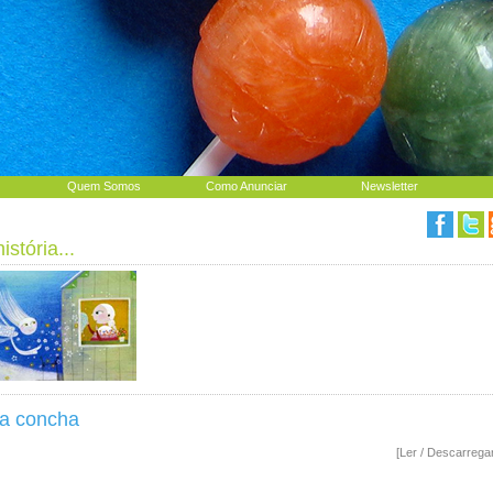
Quem Somos
Como Anunciar
Newsletter
stória...
da concha
[Ler / Descarrega