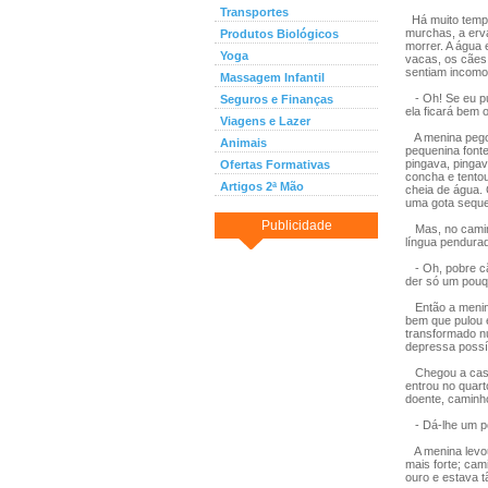
Transportes
Há muito tempo 
murchas, a erv
Produtos Biológicos
morrer. A água 
Yoga
vacas, os cães
sentiam incomo
Massagem Infantil
- Oh! Se eu pu
Seguros e Finanças
ela ficará bem 
Viagens e Lazer
A menina pegou
Animais
pequenina font
pingava, pinga
Ofertas Formativas
concha e tento
Artigos 2ª Mão
cheia de água.
uma gota seque
Publicidade
Mas, no caminh
língua pendura
- Oh, pobre cã
der só um pouq
Então a menina
bem que pulou e
transformado n
depressa possí
Chegou a casa a
entrou no quart
doente, caminh
- Dá-lhe um pou
A menina levou
mais forte; ca
ouro e estava t