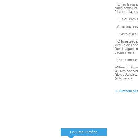
Então levou a 
ainda havia um 
foi abrir e lá e
- Estou com se
A menina resp
- Claro que sim
O forasteiro s
Virou-a de cabe
Desde aquele m
daquela terra.
Para sempre.
William J. Benne
O Livro das Vir
Rio de Janeiro,
(adaptação)
<<
História ant
Ler uma História