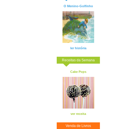
O Menino-Golfinho
ler história
Receitas da Semana
Cake Pops
ver receita
Venda de Livros