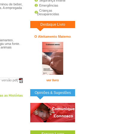
Segurança Infantil
minou de beber,
Emergências
ta. A empregada
Crianças
Desaparecidas
Destaque Livro
O Aleitamento Materno
iamantes.
giu uma fonte.
 animais
r versão pdf]
ver livro
Opiniões & Sugestões
as as Histórias
Espaço Lazer