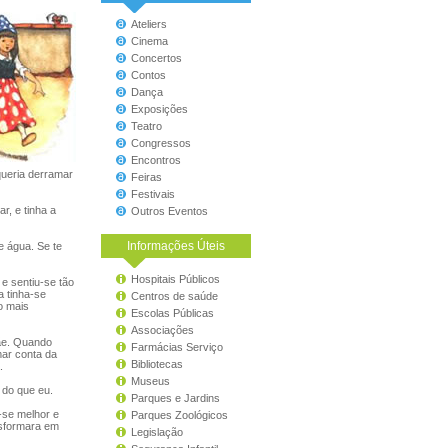
Ateliers
Cinema
Concertos
Contos
Dança
Exposições
Teatro
Congressos
Encontros
ueria derramar
Feiras
Festivais
, e tinha a
Outros Eventos
Informações Úteis
e água. Se te
Hospitais Públicos
e sentiu-se tão
a tinha-se
Centros de saúde
o mais
Escolas Públicas
Associações
mãe. Quando
Farmácias Serviço
mar conta da
Bibliotecas
.
Museus
 do que eu.
Parques e Jardins
-se melhor e
Parques Zoológicos
nsformara em
Legislação