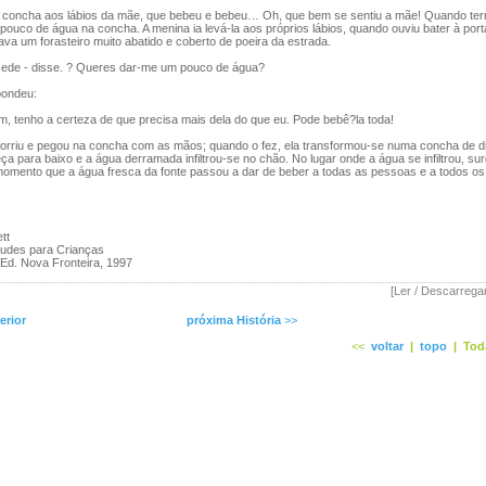
concha aos lábios da mãe, que bebeu e bebeu… Oh, que bem se sentiu a mãe! Quando ter
pouco de água na concha. A menina ia levá-la aos próprios lábios, quando ouviu bater à por
stava um forasteiro muito abatido e coberto de poeira da estrada.
de - disse. ? Queres dar-me um pouco de água?
ondeu:
, tenho a certeza de que precisa mais dela do que eu. Pode bebê?la toda!
orriu e pegou na concha com as mãos; quando o fez, ela transformou-se numa concha de d
ça para baixo e a água derramada infiltrou-se no chão. No lugar onde a água se infiltrou, sur
omento que a água fresca da fonte passou a dar de beber a todas as pessoas e a todos os
tt
tudes para Crianças
 Ed. Nova Fronteira, 1997
[Ler / Descarrega
erior
próxima História
>>
<<
voltar
|
topo
|
Tod