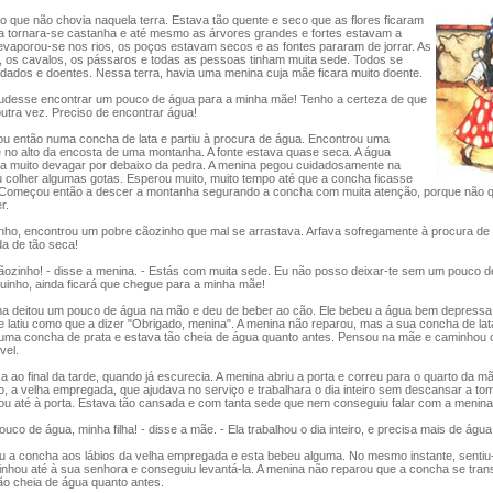
que não chovia naquela terra. Estava tão quente e seco que as flores ficaram
a tornara-se castanha e até mesmo as árvores grandes e fortes estavam a
evaporou-se nos rios, os poços estavam secos e as fontes pararam de jorrar. As
, os cavalos, os pássaros e todas as pessoas tinham muita sede. Todos se
dados e doentes. Nessa terra, havia uma menina cuja mãe ficara muito doente.
desse encontrar um pouco de água para a minha mãe! Tenho a certeza de que
outra vez. Preciso de encontrar água!
 então numa concha de lata e partiu à procura de água. Encontrou uma
e no alto da encosta de uma montanha. A fonte estava quase seca. A água
va muito devagar por debaixo da pedra. A menina pegou cuidadosamente na
u colher algumas gotas. Esperou muito, muito tempo até que a concha ficasse
 Começou então a descer a montanha segurando a concha com muita atenção, porque não q
r.
o, encontrou um pobre cãozinho que mal se arrastava. Arfava sofregamente à procura de ar
da de tão seca!
ozinho! - disse a menina. - Estás com muita sede. Eu não posso deixar-te sem um pouco d
uinho, ainda ficará que chegue para a minha mãe!
 deitou um pouco de água na mão e deu de beber ao cão. Ele bebeu a água bem depressa 
 latiu como que a dizer "Obrigado, menina". A menina não reparou, mas a sua concha de lat
uma concha de prata e estava tão cheia de água quanto antes. Pensou na mãe e caminhou 
vel.
o final da tarde, quando já escurecia. A menina abriu a porta e correu para o quarto da 
o, a velha empregada, que ajudava no serviço e trabalhara o dia inteiro sem descansar a to
ou até à porta. Estava tão cansada e com tanta sede que nem conseguiu falar com a menina
co de água, minha filha! - disse a mãe. - Ela trabalhou o dia inteiro, e precisa mais de água
 a concha aos lábios da velha empregada e esta bebeu alguma. No mesmo instante, sentiu
minhou até à sua senhora e conseguiu levantá-la. A menina não reparou que a concha se tra
ão cheia de água quanto antes.