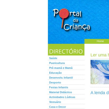
Home
Ler uma hi
Saúde
Puericultura
Pré-mamã e Mamã
Educação
Desenvolv. Infantil
Desporto
Festas Infantis
A lenda 
Material Didáctico
Actividades Lúdicas
Vestuário
Casa e Decor