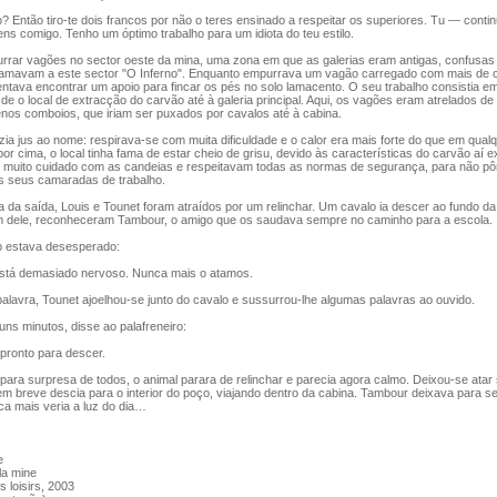
Então tiro-te dois francos por não o teres ensinado a respeitar os superiores. Tu — contin
s comigo. Tenho um óptimo trabalho para um idiota do teu estilo.
rrar vagões no sector oeste da mina, uma zona em que as galerias eram antigas, confusas 
amavam a este sector "O Inferno". Enquanto empurrava um vagão carregado com mais de c
entava encontrar um apoio para fincar os pés no solo lamacento. O seu trabalho consistia e
e o local de extracção do carvão até à galeria principal. Aqui, os vagões eram atrelados de
enos comboios, que iriam ser puxados por cavalos até à cabina.
ia jus ao nome: respirava-se com muita dificuldade e o calor era mais forte do que em qualq
por cima, o local tinha fama de estar cheio de grisu, devido às características do carvão aí e
m muito cuidado com as candeias e respeitavam todas as normas de segurança, para não pô
os seus camaradas de trabalho.
 da saída, Louis e Tounet foram atraídos por um relinchar. Um cavalo ia descer ao fundo d
 dele, reconheceram Tambour, o amigo que os saudava sempre no caminho para a escola.
 estava desesperado:
tá demasiado nervoso. Nunca mais o atamos.
lavra, Tounet ajoelhou-se junto do cavalo e sussurrou-lhe algumas palavras ao ouvido.
ns minutos, disse ao palafreneiro:
pronto para descer.
ara surpresa de todos, o animal parara de relinchar e parecia agora calmo. Deixou-se atar
m breve descia para o interior do poço, viajando dentro da cabina. Tambour deixava para s
ca mais veria a luz do dia…
e
la mine
s loisirs, 2003