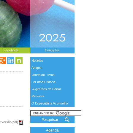
Facebook
Contactos
Noticias
Artigos
Venda de Livros
Ler uma História
Sugestões do Portal
Receitas
O Especialista Aconselha
r versão pdf]
Agenda