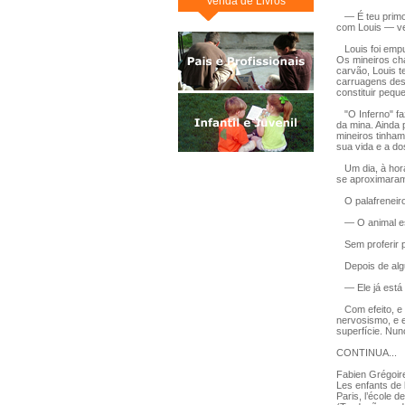
Venda de Livros
— É teu primo? 
com Louis — ven
Louis foi empu
Os mineiros ch
carvão, Louis t
carruagens desd
constituir pequ
"O Inferno" faz
da mina. Ainda 
mineiros tinha
sua vida e a d
Um dia, à hora
se aproximaram
O palafreneiro
— O animal es
Sem proferir pa
Depois de algu
— Ele já está 
Com efeito, e p
nervosismo, e e
superfície. Nun
CONTINUA...
Fabien Grégoir
Les enfants de 
Paris, l’école de