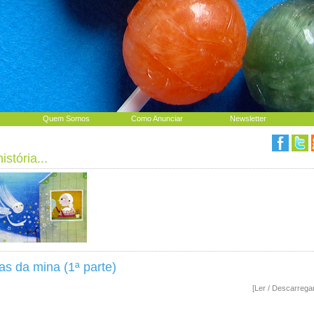
Quem Somos
Como Anunciar
Newsletter
stória...
as da mina (1ª parte)
[Ler / Descarrega