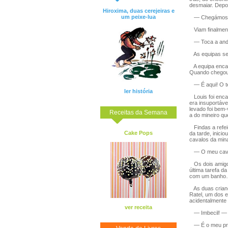
desmaiar. Depoi
Hiroxima, duas cerejeiras e
um peixe-lua
— Chegámos, 
Viam finalmente
— Toca a andar
As equipas sep
A equipa encab
Quando chegou a
— É aqui! O te
ler história
Louis foi enca
era insuportáve
levado foi bem
Receitas da Semana
a do mineiro q
Findas a refeiç
Cake Pops
da tarde, inici
cavalos da min
— O meu caval
Os dois amigos 
última tarefa d
com um banh
As duas crianç
Ratel, um dos 
acidentalmente
ver receita
— Imbecil! — 
— É o meu prim