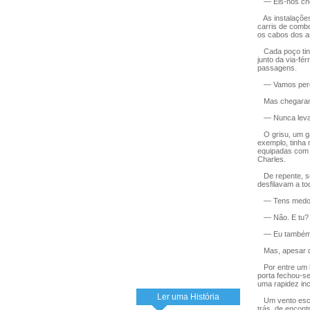
— Eis-nos cheg
As instalações
carris de combo
os cabos dos a
Cada poço tinh
junto da via-fé
passagens.
— Vamos perde
Mas chegaram s
— Nunca levant
O grisu, um gás
exemplo, tinha
equipadas com u
Charles.
De repente, se
desfilavam a to
— Tens medo? 
— Não. E tu?
— Eu também n
Mas, apesar do
Por entre um ba
porta fechou-s
uma rapidez inc
Ler uma História
Um vento escald
trás, de encont