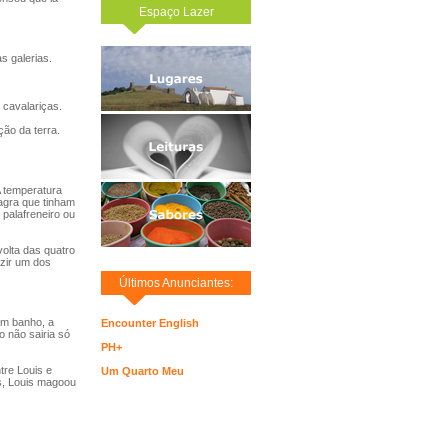
Espaço Lazer
s galerias.
 cavalariças.
ão da terra.
 temperatura
magra que tinham
palafreneiro ou
volta das quatro
uzir um dos
Últimos Anunciantes:
am banho, a
Encounter English
o não sairia só
PH+
re Louis e
Um Quarto Meu
s, Louis magoou