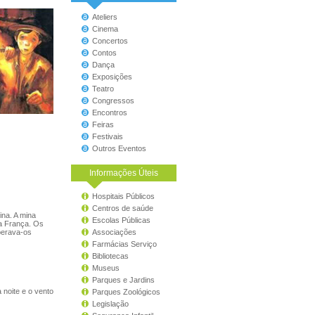
Ateliers
Cinema
Concertos
Contos
Dança
Exposições
Teatro
Congressos
Encontros
Feiras
Festivais
Outros Eventos
Informações Úteis
Hospitais Públicos
Centros de saúde
ina. A mina
Escolas Públicas
 a França. Os
perava-os
Associações
Farmácias Serviço
Bibliotecas
Museus
Parques e Jardins
 noite e o vento
Parques Zoológicos
Legislação