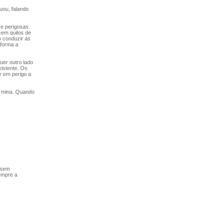
uou, falando
e perigosas.
em quilos de
m conduzir as
 forma a
uer outro lado
xistente. Os
r em perigo a
a mina. Quando
 sem
empre a