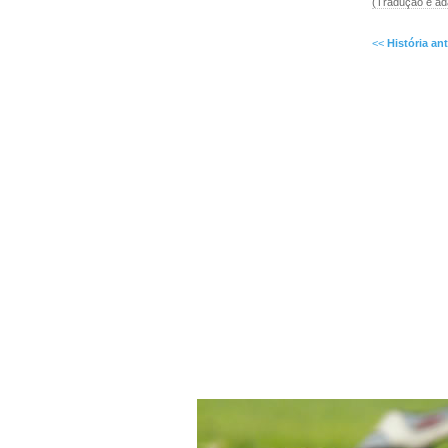
(Tradução e ad
<<
História ant