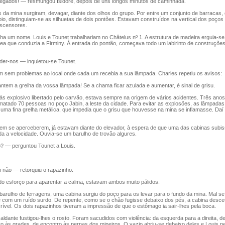
ados! — resmungou Isidore, depois de uns longos minutos de caminhada.
 da mina surgiram, devagar, diante dos olhos do grupo. Por entre um conjunto de barracas,
io, distinguiam-se as silhuetas de dois pontões. Estavam construídos na vertical dos poço
scensores.
a um nome. Louis e Tounet trabalhariam no Châtelus nº 1. A estrutura de madeira erguia-s
rrea que conduzia a Firminy. À entrada do pontão, começava todo um labirinto de construçõe
r-nos — inquietou-se Tounet.
em problemas ao local onde cada um recebia a sua lâmpada. Charles repetiu os avisos:
em a grelha da vossa lâmpada! Se a chama ficar azulada e aumentar, é sinal de grisu.
 explosivo libertado pelo carvão, estava sempre na origem de vários acidentes. Três anos
 matado 70 pessoas no poço Jabin, a leste da cidade. Para evitar as explosões, as lâmpada
ma fina grelha metálica, que impedia que o grisu que houvesse na mina se inflamasse. Daí 
m se aperceberem, já estavam diante do elevador, à espera de que uma das cabinas subi
da a velocidade. Ouvia-se um barulho de trovão algures.
— perguntou Tounet a Louis.
ão — retorquiu o rapazinho.
 esforço para aparentar a calma, estavam ambos muito pálidos.
rulho de ferragens, uma cabina surgiu do poço para os levar para o fundo da mina. Mal se 
e com um ruído surdo. De repente, como se o chão fugisse debaixo dos pés, a cabina desc
rível. Os dois rapazinhos tiveram a impressão de que o estômago ia sair-lhes pela boca.
ante fustigou-lhes o rosto. Foram sacudidos com violência: da esquerda para a direita, de
ro às grades, de encontro às pernas dos mineiros. O vazio abriu-se debaixo deles e Louis p