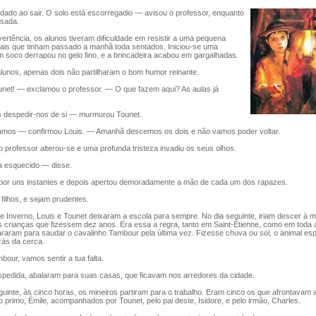
do ao sair. O solo está escorregadio — avisou o professor, enquanto
esada.
rtência, os alunos tiveram dificuldade em resistir a uma pequena
mais que tinham passado a manhã toda sentados. Iniciou-se uma
 soco derrapou no gelo fino, e a brincadeira acabou em gargalhadas.
unos, apenas dois não partilharam o bom humor reinante.
et! — exclamou o professor. — O que fazem aqui? As aulas já
espedir-nos de si — murmurou Tounet.
mos — confirmou Louis. — Amanhã descemos os dois e não vamos poder voltar.
 professor alterou-se e uma profunda tristeza invadiu os seus olhos.
 esquecido — disse.
or uns instantes e depois apertou demoradamente a mão de cada um dos rapazes.
lhos, e sejam prudentes.
Inverno, Louis e Tounet deixaram a escola para sempre. No dia seguinte, iriam descer à m
s crianças que fizessem dez anos. Era essa a regra, tanto em Saint-Étienne, como em toda
araram para saudar o cavalinho Tambour pela última vez. Fizesse chuva ou sol, o animal es
rás da cerca.
ur, vamos sentir a tua falta.
edida, abalaram para suas casas, que ficavam nos arredores da cidade.
te, às cinco horas, os mineiros partiram para o trabalho. Eram cinco os que afrontavam a
e o primo, Émile, acompanhados por Tounet, pelo pai deste, Isidore, e pelo irmão, Charles.