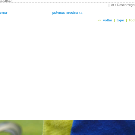
aptação)
[Ler / Descarrega
erior
próxima História
>>
<<
voltar
|
topo
|
Tod