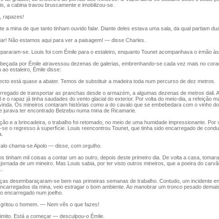
s, a cabina travou bruscamente e imobilizou-se.
rapazes!
 a mina de que tanto tinham ouvido falar. Diante deles estava uma sala, da qual partiam dua
! Não estamos aqui para ver a paisagem! — disse Charles.
araram-se. Louis foi com Émile para o estaleiro, enquanto Tounet acompanhava o irmão às
eçada por Émile atravessou dezenas de galerias, embrenhando-se cada vez mais no coraç
o estaleiro, Émile disse:
cto está quase a abater. Temos de substituir a madeira toda num percurso de dez metros.
rregado de transportar as pranchas desde o armazém, a algumas dezenas de metros dali. A
l e o rapaz já tinha saudades do vento glacial do exterior. Por volta do meio-dia, a refeição 
-vinda. Os mineiros contaram histórias como a do cavalo que se embebedara com o vinho do 
ue jurava ter encontrado Belzebu numa mina de Ricamarie.
ão e a brincadeira, o trabalho foi retomado, no meio de uma humidade impressionante. Por 
ou-se o regresso à superfície. Louis reencontrou Tounet, que tinha sido encarregado de cond
a.
o chama-se Apolo — disse, com orgulho.
tinham mil coisas a contar um ao outro, depois deste primeiro dia. De volta a casa, tomar
a jornada de um mineiro. Mas Louis sabia, por ter visto outros mineiros, que a poeira do carvã
o…
as desembaraçaram-se bem nas primeiras semanas de trabalho. Contudo, um incidente ent
encarregados da mina, veio estragar o bom ambiente. Ao manobrar um tronco pesado demai
 o encarregado num joelho.
gritou o homem. — Nem vês o que fazes!
ito. Está a começar — desculpou-o Émile.