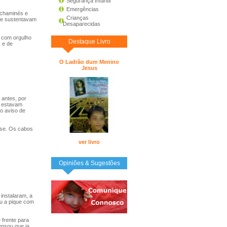
Segurança Infantil
Emergências
 chaminés e
Crianças
s e sustentavam
Desaparecidas
e com orgulho
Destaque Livro
s e de
O Ladrão dum Menino
Jesus
 antes, por
s estavam
o aviso de
sse. Os cabos
ver livro
Opiniões & Sugestões
instalaram, a
eu a pique com
 frente para
ensou que ia